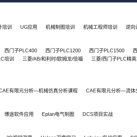
设计培训
UG应用
机械制图培训
机械工程师培训
逆向
西门子PLC400
西门子PLC1200
西门子PLC1500
西
LC培训
三菱/AB/和利时/欧姆龙/倍福
三菱/西门子PLC精
CAE有限元分析—机械仿真分析课程
CAE有限元分析—流体
博途软件应用
Eplan电气制图
DCS项目实战