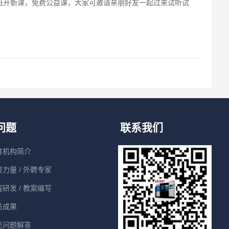
产班开新课，免费公益课，大家可邀请亲朋好友一起过来试听试
问题
联系我们
育机构简介
力量 / 外聘专家
研发 / 教案编写
员成果
见问题解答