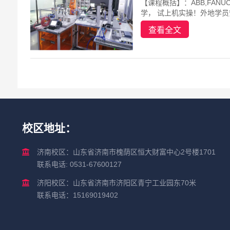
【课程概括】：ABB,FA
学， 试上机实操！外地学员安
查看全文
校区地址：
济南校区：山东省济南市槐荫区恒大财富中心2号楼1701
联系电话: 0531-67600127
济阳校区：山东省济南市济阳区青宁工业园东70米
联系电话：15169019402