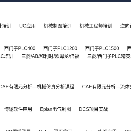
设计培训
UG应用
机械制图培训
机械工程师培训
逆向
西门子PLC400
西门子PLC1200
西门子PLC1500
西
LC培训
三菱/AB/和利时/欧姆龙/倍福
三菱/西门子PLC精
CAE有限元分析—机械仿真分析课程
CAE有限元分析—流体
博途软件应用
Eplan电气制图
DCS项目实战