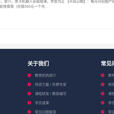
NUC，安川，库卡机器人全面授课，学会为止 【开班日期】：每月月初脱
排食宿（住宿350元一个月...
关于我们
常见
教育机构简介
教
师资力量 / 外聘专家
师资
课程研发 / 教案编写
课程
学员成果
学
常见问题解答
常