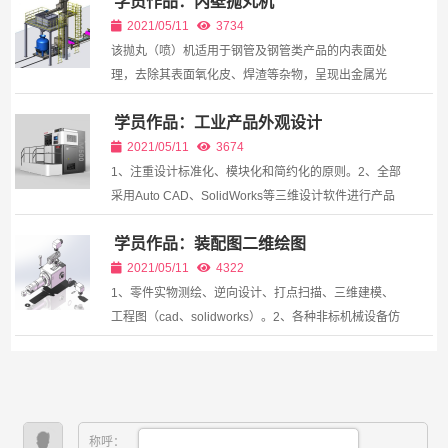
学员作品：内壁抛丸机
在：1.各类家电：空调、冰箱、洗衣机、LED灯、LED
显示屏、...
2021/05/11
3734
该抛丸（喷）机适用于钢管及钢管类产品的内表面处
理，去除其表面氧化皮、焊渣等杂物，呈现出金属光
泽，增加其表皮面积，以利于工件表面的喷涂以、及涂
学员作品：工业产品外观设计
敷，广泛应用于石油化工、钢铁、城市集中供热、供排
水等行业...
2021/05/11
3674
1、注重设计标准化、模块化和简约化的原则。2、全部
采用Auto CAD、SolidWorks等三维设计软件进行产品
设计或设备改造，可生成零、部件体积、重量、重心位
学员作品：装配图二维绘图
置等物理量，为相关设计和后续加工提供了可靠依据。
3、所...
2021/05/11
4322
1、零件实物测绘、逆向设计、打点扫描、三维建模、
工程图（cad、solidworks）。2、各种非标机械设备仿
制出图、新产品仿制出图、零部件测绘出图（三维仿
制、二维仿制、cad出图）3、整机仿制、三维绘制、爆
炸图演...
称呼：