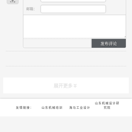
邮箱：
展开更多
山东机械设计研
友情链接：
山东机械培训
海马工业设计
究院
版权所有©2022-济南海马机械设计有限公司 |
鲁ICP备16016777号-7
课程分类
CLASS
筋斗云手套生产
工业设计课程招
友情链接：
山东机械培训
海马工业设计
线制作
募