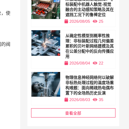
标装配中机器人触觉-视觉
融合的主动感知策略及其在
轮，使
遮挡工况下的鲁棒定位
2026/08/05
25
。
从确定性模型到概率性推
理：非标装配过程几何偏差
阀的阀
累积的贝叶斯网络建模及其
在公差分配中的反向传播应
用
2026/08/04
22
物理信息神经网络何以破解
非标热处理过程的温度场重
构难题：面向稀疏热电偶布
置下的全场热历史反演
2026/08/03
35
查看全部