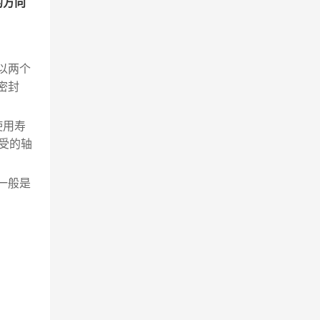
的方向
。
以两个
密封
使用寿
受的轴
一般是