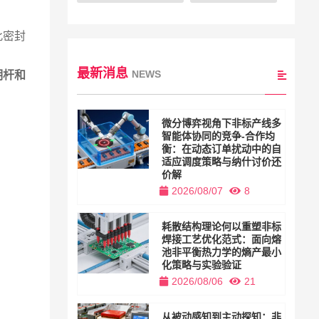
此密封
最新消息
NEWS
明杆和
微分博弈视角下非标产线多
智能体协同的竞争-合作均
衡：在动态订单扰动中的自
适应调度策略与纳什讨价还
价解
2026/08/07
8
耗散结构理论何以重塑非标
焊接工艺优化范式：面向熔
池非平衡热力学的熵产最小
化策略与实验验证
2026/08/06
21
从被动感知到主动探知：非