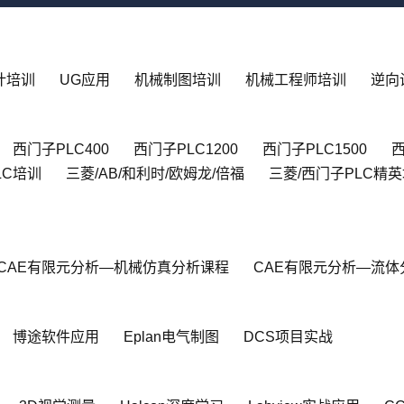
设计培训
UG应用
机械制图培训
机械工程师培训
逆向
西门子PLC400
西门子PLC1200
西门子PLC1500
西
LC培训
三菱/AB/和利时/欧姆龙/倍福
三菱/西门子PLC精
CAE有限元分析—机械仿真分析课程
CAE有限元分析—流体
博途软件应用
Eplan电气制图
DCS项目实战