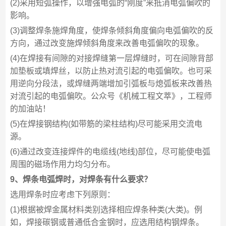
(2)采用短弧操作，以增强电弧的“刚度”来抵消电弧偏吹的
影响。
(3)调整焊条施焊角度，使焊条倾斜角度偏向电弧偏吹的反
方向，通过改变施焊倾斜角度来改善电弧偏吹的现象。
(4)在焊接有间隙的对接焊缝第一层焊缝时，可在间隙背部
加垫板或填焊丝，以防止热对流引起的电弧偏吹。也可采
用逆向分段法，或焊缝两端增加引弧板与熄弧板来改善热
对流引起的电弧偏吹。公众号《机械工程文萃》，工程师
的加油站！
(5)在焊接钢结构(如带筋的梁柱结构)尽可能采用交流电
源。
(6)通过改变连接焊件的电缆线(地线)部位，尽可能使电弧
周围的磁场作用力均匀分布。
9、焊条电弧焊时，对焊条有什么要求？
选用焊条时应考虑下列原则：
(1)根据被焊金属材料类别选择相应焊条种类(大类)。例
如，焊接碳钢或普通低合金钢时，应选用结构钢焊条。