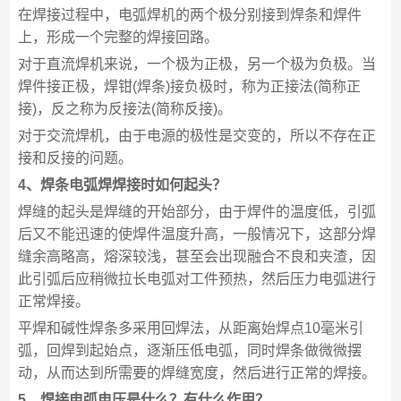
在焊接过程中，电弧焊机的两个极分别接到焊条和焊件
上，形成一个完整的焊接回路。
对于直流焊机来说，一个极为正极，另一个极为负极。当
焊件接正极，焊钳(焊条)接负极时，称为正接法(简称正
接)，反之称为反接法(简称反接)。
对于交流焊机，由于电源的极性是交变的，所以不存在正
接和反接的问题。
4、焊条电弧焊焊接时如何起头？
焊缝的起头是焊缝的开始部分，由于焊件的温度低，引弧
后又不能迅速的使焊件温度升高，一般情况下，这部分焊
缝余高略高，熔深较浅，甚至会出现融合不良和夹渣，因
此引弧后应稍微拉长电弧对工件预热，然后压力电弧进行
正常焊接。
平焊和碱性焊条多采用回焊法，从距离始焊点10毫米引
弧，回焊到起始点，逐渐压低电弧，同时焊条做微微摆
动，从而达到所需要的焊缝宽度，然后进行正常的焊接。
5、焊接电弧电压是什么？有什么作用？