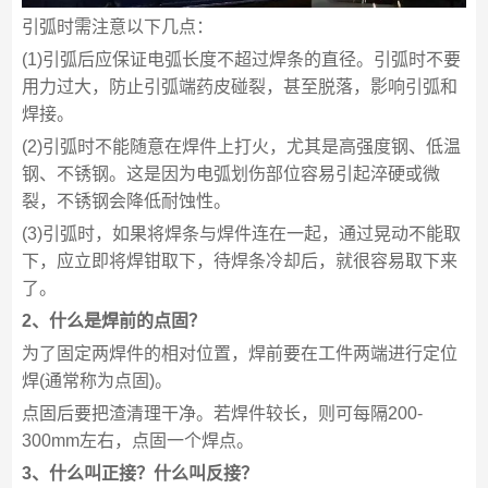
引弧时需注意以下几点：
(1)引弧后应保证电弧长度不超过焊条的直径。引弧时不要
用力过大，防止引弧端药皮碰裂，甚至脱落，影响引弧和
焊接。
(2)引弧时不能随意在焊件上打火，尤其是高强度钢、低温
钢、不锈钢。这是因为电弧划伤部位容易引起淬硬或微
裂，不锈钢会降低耐蚀性。
(3)引弧时，如果将焊条与焊件连在一起，通过晃动不能取
下，应立即将焊钳取下，待焊条冷却后，就很容易取下来
了。
2、什么是焊前的点固？
为了固定两焊件的相对位置，焊前要在工件两端进行定位
焊(通常称为点固)。
点固后要把渣清理干净。若焊件较长，则可每隔200-
300mm左右，点固一个焊点。
3、什么叫正接？什么叫反接？