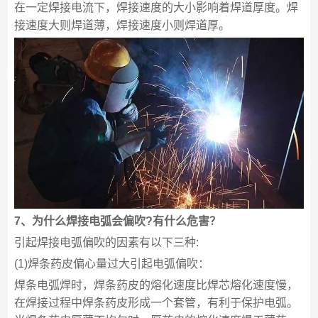
在一定焊接电流下，焊接速度的大小影响着焊道厚度。焊
接速度大则焊道薄，焊接速度小则焊道厚。
7、为什么焊接电弧会偏吹?有什么危害？
引起焊接电弧偏吹的因素有以下三种:
(1)焊条药皮偏心量过大引起电弧偏吹：
焊条电弧焊时，焊条药皮的熔化速度比焊芯熔化速度慢，
在焊接过程中焊条药皮形成一个套管，有利于保护电弧。