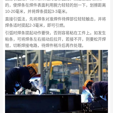
的，使焊条在焊件表面利用腕力轻轻的划一下，划擦距离
10-20毫米，并将焊条提起3-3毫米。
直接引弧法，先将焊条对准焊件待焊部位轻轻触击，并将
焊条适时提起2-3毫米，即可引燃。
引弧时焊条提起动作要快，否则容易粘在工件上。如发生
粘条，可将焊条左右摇动后拉开，若接不开，则要松开焊
钳，切断焊接电路，待焊件稍冷后再作处理。