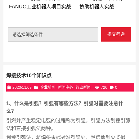
FANUC工业机器人项目实战
协助机器人实战
提交筛选
请选择筛选条件
焊接技术10个知识点
2023/11/09
企业新闻
新闻中心
行业新闻
726
0
1、什么是引弧？引弧有哪些方法？引弧时需要注意什
么？
引燃并产生稳定电弧的过程称为引弧。引弧方法划擦引弧
法和直接引弧法两种。
划擦引弧法，将焊条末端对准引弧处，然后像划火柴似