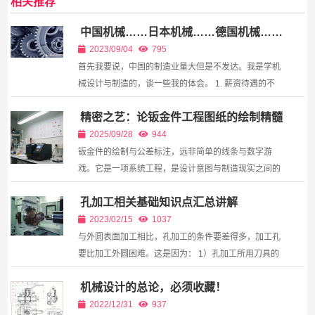
相关推荐
中国机械……日本机械……德国机械……
差距在哪里？
2023/09/04
795
首先我要说，中国的制造业量大但是不发达。我是学机
械设计与制造的，谈一些我的体会。 1. 薪资待遇的不
均衡许多做机械或者打算学机械的还在沾沾自喜,认为机
精密之艺：论钣金件工程图纸的绘制精髓
械"机械越老越吃香"，其实他们不知道，工作10年...
与公差哲学
2025/09/28
944
钣金件的绘制与公差标注，远非简单的线条与数字游
戏。它是一项系统工程，是设计意图与制造现实之间的
桥梁。
孔加工相关基础知识点汇总讲解
2023/02/15
1037
与外圆表面加工相比，孔加工的条件要差得多，加工孔
要比加工外圆困难。这是因为： 1）孔加工所用刀具的
尺寸受被加工孔尺寸的限制，刚性差，容易产生弯曲变
机械设计的总论，必须收藏！
形和振动； 2）用定尺寸刀具加工孔时，孔加工的尺...
2022/12/31
937