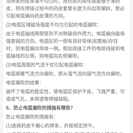
当焊条药皮厚薄不均匀时，厚药皮的熔化速度慢于薄药
皮，则在焊接过程中的药皮套管长度方向出现偏斜，势必
引起电弧偏向药皮薄的方向。
(2)电弧区域磁场强度不均匀引起的电弧偏吹：
由于电弧轴线两侧受到不对称磁场作用力，电弧偏向磁场
强度弱的方向。电弧区的一侧有良好导体(如筋板)存在
时，则电弧偏向导体一侧。假如连接工件的电缆线接到电
弧轴线的左侧，则电弧向右侧偏吹。
(3)电弧周围的气流干扰引起电弧偏吹：
电弧顺着气流方向偏吹，即从强气流向弱气流方向偏吹。
电弧偏吹的结果：
破坏了电弧的稳定性，使电弧区保护不良，飞溅严重，可
造成气孔、未焊透等焊接缺陷。
8、防止电弧偏吹的措施有哪些？
防止电弧偏吹的措施有：
(1)选择药皮不偏心的焊条，并按规定烘干。