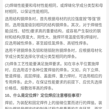
(2)焊缝性能要和母材性能相同，或焊缝化学成分类型和母
材相同，以保证性能相同。
选用结构钢焊条时，首先根据母材的抗拉强度按“等强”原
则，选用强度级别相同的结构钢焊条。其次，对于焊缝性
能(延性、韧性)要求高的重要结构，或容易产生裂纹的钢
材和结构(厚度大、刚性大、施焊环境温度低等)焊接时，
应选用碱性焊条，甚至超低氢焊条、高韧性焊条。
选用不锈钢焊条及钼和铬钼耐热钢焊条时，应根据母材化
学成分类型选择化学成分类型相同的焊条。
(3)焊条工艺性能要满足施焊要求。如在非水平位置施焊
时，应选用适于各种位置焊接的焊条。又如，向下立焊、
管道焊接、底层焊接、盖面焊、重力焊时，可选用相应的
专用焊条。此外，在保证性能要求的前提下、应优先选择
价格低、熔敷效率高的焊条。
10、什么是定位焊？定位焊应注意哪些事项？
焊前，为装配和固定焊件上的接缝位置而进行的焊接。装
配与焊接是焊接结构制造过程中最重要的生产环节。而定