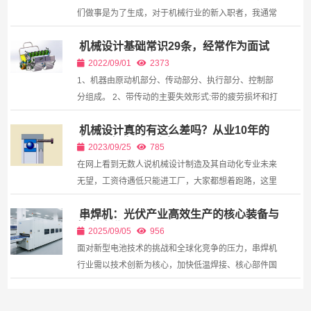
们做事是为了生成，对于机械行业的新入职者，我通常
的建议如下：1、选行...
机械设计基础常识29条，经常作为面试
题。
2022/09/01
2373
1、机器由原动机部分、传动部分、执行部分、控制部
分组成。 2、带传动的主要失效形式:带的疲劳损坏和打
滑。 3、机械设计中贯彻标准化、系列化、通用化的意
机械设计真的有这么差吗？从业10年的
义：①、减轻设计工作量；②、标准零部件是由专业
老工程师告诉你真相
工...
2023/09/25
785
在网上看到无数人说机械设计制造及其自动化专业未来
无望，工资待遇低只能进工厂，大家都想着跑路，这里
我想说机械专业并不差！一个成熟的机械设计工程师，
串焊机：光伏产业高效生产的核心装备与
收入至少在1.6到2个W之间，技术好的可以更多。机械
技术演进​
已经...
2025/09/05
956
面对新型电池技术的挑战和全球化竞争的压力，串焊机
行业需以技术创新为核心，加快低温焊接、核心部件国
产化、智能化绿色化融合等方向的研发，同时推动全球
技...