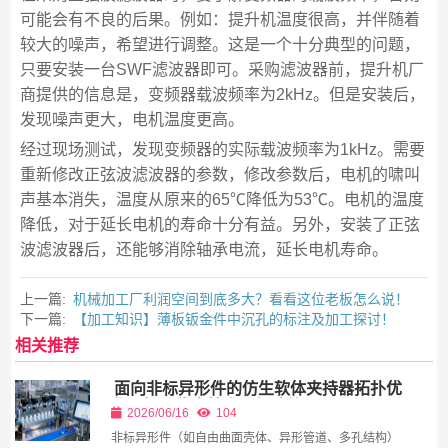
可能会有不良的后果。例如：提升机温度很高，并伴随着
较大的噪声，希望进行调整。这是一个十分典型的问题，
只要安装一台SWF滤波器即可。采购滤波器前，提升机厂
商提供的信息是，变频器载波频率为2kHz。但是安装后，
发现噪声更大，电机温度更高。
经过现场测试，发现变频器的实际载波频率为1kHz。需要
重新修改正弦波滤波器的参数，修改参数后，电机的啸叫
声基本消失，温度从原来的65℃降低为53℃。电机的温度
降低，对于延长电机的寿命十分有益。另外，安装了正弦
波滤波器后，还能够消除轴承电流，延长电机寿命。
上一篇:
机械加工厂利润空间到底多大？看看这位老板怎么说！
下一篇:
【加工知识】薄板钣金件中沉孔的标注及加工探讨！
相关推荐
面向非标异形件的仿生软体夹持器拓扑优
化与抓取稳定性多目标决策
2026/06/16
104
非标异形件（如自由曲面壳体、异形管道、多孔结构）