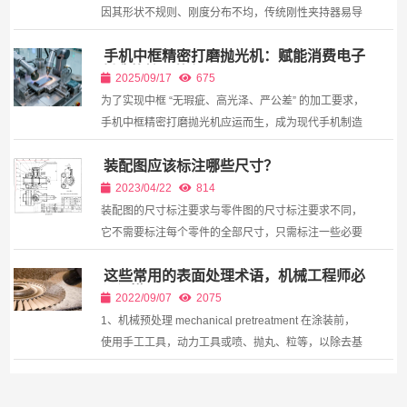
因其形状不规则、刚度分布不均，传统刚性夹持器易导
致抓取失稳或表面损伤。软体夹持器具有自适应包覆能
手机中框精密打磨抛光机：赋能消费电子
力，但其结构设计缺乏系统优化方法。本文提出一种面
制造的核心装备​
向非...
2025/09/17
675
为了实现中框 “无瑕疵、高光泽、严公差” 的加工要求，
手机中框精密打磨抛光机应运而生，成为现代手机制造
产业链中不可或缺的核心装备。
装配图应该标注哪些尺寸？
2023/04/22
814
装配图的尺寸标注要求与零件图的尺寸标注要求不同，
它不需要标注每个零件的全部尺寸，只需标注一些必要
尺寸，这些必要尺寸可按其作用不同大致归纳为以下几
这些常用的表面处理术语，机械工程师必
类： 一、规格尺寸 用以表明机器（或部件）的...
须得懂
2022/09/07
2075
1、机械预处理 mechanical pretreatment 在涂装前，
使用手工工具，动力工具或喷、抛丸、粒等，以除去基
底表面异物的过程。 2、化学预处理 chemical
pretreatment 在涂装前，使用化学方法除去基底表...