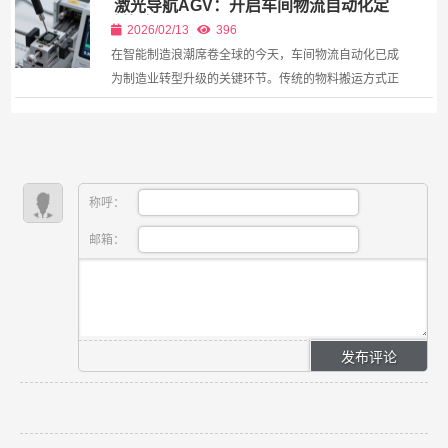
激光导航AGV：开启车间物流自动化定
接入气源检查各接头处及扳手有无漏气，然后启...
制新纪元
2026/02/13
396
在智能制造浪潮席卷全球的今天，车间物流自动化已成
为制造业转型升级的关键环节。传统的物料搬运方式正
逐渐被智能化、柔性化的自动导引车（AGV）所取代，
而激光导航AGV凭借其高精度、高灵活性和强适应性的
特点，...
称呼：
邮箱：