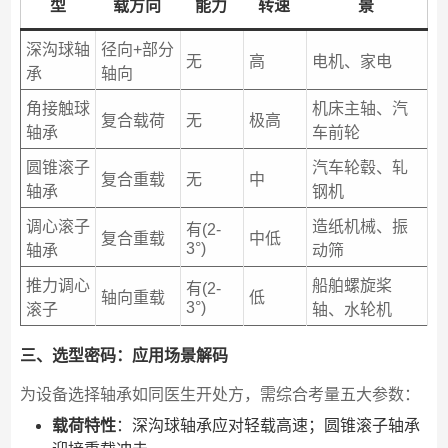
型
载方向
能力
转速
景
深沟球轴
径向+部分
无
高
电机、家电
承
轴向
角接触球
机床主轴、汽
复合载荷
无
极高
轴承
车前轮
圆锥滚子
汽车轮毂、轧
复合重载
无
中
轴承
钢机
调心滚子
造纸机械、振
有(2-
复合重载
中低
3°)
轴承
动筛
推力调心
船舶螺旋桨
有(2-
轴向重载
低
3°)
滚子
轴、水轮机
三、选型密码：应用场景解码
为设备选择轴承如同医生开处方，需综合考量五大参数：
载荷特性
：深沟球轴承应对轻载高速；圆锥滚子轴承