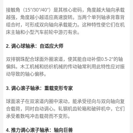
接触角（15°/30°/40°）是其核心密码，角度越大轴向承载
越强，角度越小越适应高速旋转。当两个单列轴承背靠背
组合时，可形成双向轴向承载能力。这种特性使它们在机
床主轴和小型汽车前轮中游刃有余。
2. 调心球轴承：自适应大师
双排钢珠配合球面外圈滚道，使其能自动补偿0.5-2°的轴
偏斜。木工机械和纺织机械的传动轴常利用此特性应对振
动导致的轴心偏移。
3. 调心滚子轴承：重载变形专家
球面滚子在双滚道内圈中滚动，能承受径向与双向轴向复
合载荷，同时自动调心。轧钢机齿轮箱和破碎机中，它们
承受着数吨冲击载荷而不变形。
4. 推力调心滚子轴承：轴向巨兽