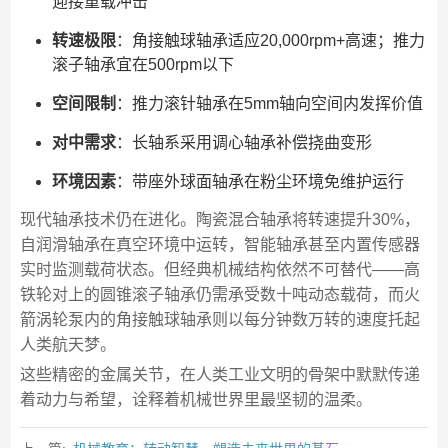
迎接重载冲击
转速极限
：角接触球轴承适应20,000rpm+高速；推力
滚子轴承宜在500rpm以下
空间限制
：推力滚针轴承在5mm轴向空间内发挥价值
对中需求
：长轴系采用调心轴承补偿挠曲变形
环境因素
：带座外球面轴承在粉尘环境免维护运行
现代轴承技术仍在进化。陶瓷混合轴承将转速提升30%，
自润滑轴承在真空环境中运转，智能轴承甚至内置传感器
实时监测载荷状态。但经典机械结构依然不可替代——高
铁轮对上的圆锥滚子轴承仍需承受数十吨动态载荷，而火
箭涡轮泵内的角接触球轴承则以每分钟数万转的速度托起
人类航天梦。
这些精密的金属关节，在人类工业文明的骨架中默默传递
着动力与希望，诠释着机械世界里最坚韧的温柔。