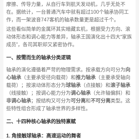
摩擦、传导力量，从自行车到航天发动机，几乎无处不
在。据统计，一台普通汽车中就有超过100个轴承协同工
作，而一架波音747客机的轴承数量更是超过千个。
这些看似简单的金属环其实暗藏玄机，根据受力方向、滚
动体形态和调心能力等差异，轴承王国演化出十四大“家族
成员”，各司其职却又紧密协作。
一、按需而生的轴承分类逻辑
轴承的演化遵循着严苛的物理需求。按承载方向可分为
向
心轴承
（主要承受径向载荷）和
推力轴承
（主要承受轴向
载荷）；按滚动体形态分为
球轴承
（点接触）和
滚子轴承
（线接触）；按调心能力分为
调心轴承
（允许轴偏斜）和
非调心轴承
；按结构又可分为
可分离
和
不可分离
类型。这
些特性组合形成了轴承世界的多样性。
二、十四种核心轴承的独特禀赋
1. 角接触球轴承：高速运动的舞者