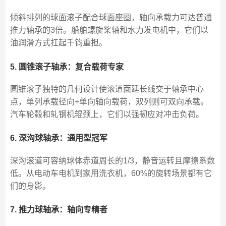
倾斜排列的球面滚子配合球面座圈，轴向承载力可达普通
推力轴承的3倍。船舶螺旋桨轴和水力发电机中，它们以
油润滑方式扛起千钧重担。
5. 圆锥滚子轴承：复合载荷专家
圆锥滚子独特的几何设计使滚道面延长线交于轴承中心
点，单列承载径向+单向轴向载荷，双列则可双向承载。
汽车轮毂和轧钢机辊颈上，它们以强韧应对冲击负荷。
6. 深沟球轴承：通用型冠军
深沟滚道可容纳球体赤道周长的1/3，静音运转且摩擦系数
低。从电动车电机到家用洗衣机，60%的旋转场景都有它
们的身影。
7. 推力球轴承：轴向专精者