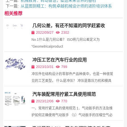
上一篇:
机械教育：转动智慧，塑造未来世界的基石
下一篇:
从蓝图到精工：构筑卓越机械设计师的进阶培训体系
相关推荐
几何公差，有还不知道的同学赶紧收
藏！
2022/09/27
2302
No.1什么是几何公差？ ISO将几何公差定义为
“Geometricalproduct
specifications（GPS） −Geometrical tolerancing−
冲压工艺在汽车行业的应用
Tolerancing of form, orientation, location and run-
out”。换言之，“几何特性”指的...
2023/10/31
799
冲压件在结构设计的零部件产品种类中，也是一种很常
见的工艺类型。 什么是冲压？ 冲压是靠压力机和模具
对板材、带材、管材和型材等施加外力，使之产生塑性
汽车装配常用拧紧工具使用规范
变形或分离，从而获得所需形状和尺寸的工件(冲压...
2023/12/06
770
一、常用拧紧工具的使用规范 1．气动扳手的方法及维
护如何正确使用气动扳手 （1）气动扳手的压缩空气必
须经油水分离器清洁和调压器稳压。 （2）使用前，应