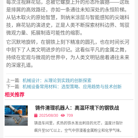
每次注视麻花钻，总被它螺旋上升的形态所震撼——这既
是排屑的高效路径，亦如一条通往未知深处的永恒阶梯。
从钻木取火的原始智慧，到纳米涂层与智能感知的尖端科
技，麻花钻的演进史，正是人类不断探索材料边界、驾驭
微观力量、拓展制造可能性的缩影。
它沉默地旋转，在钢铁上刻下精准的圆孔，也在时间长河
中刻下了人类文明进步的印记。这看似平凡的金属之舞，
持续在宏观与微观的世界中，为人类文明钻凿着通往未来
的深邃孔道。
上一篇:
机械设计：从理论到实践的创新探索
下一篇:
机械设备常用材料：选型策略、应用趋势与技术创新
相关推荐
铸件清理机器人：高温环境下的钢铁战
士
2025/08/30
709
铸造车间里，炙热的铁水发出刺目的光芒，温度计指针
飙升至50℃以上，空气中弥漫着金属粉尘和化学气味。