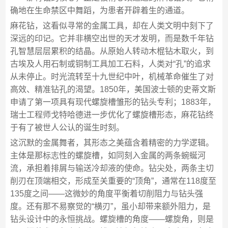
确地在生命禁区中舞蹈，为患者开辟着生的通道。
麻花钻，这看似寻常的金属工具，却在人类文明中刻下了
深远的印记。它并非横空出世的天才发明，而是数千年钻
孔智慧层层累积的结晶。从原始人转动木棍钻木取火，到
古埃及人用石制或铜制工具加工石料，人类对“孔”的追求
从未停止。时光流转至十九世纪中叶，机械革命催生了对
高效、精准钻孔的渴望。1850年，美国波士顿的史蒂文斯
申请了第一项具有现代螺旋槽雏形的钻头专利；1883年，
瑞士工程师戈特哈德进一步优化了螺旋槽形态，麻花钻终
于有了被世人公认的诞生时刻。
这沉默的金属舞者，其形态之美蕴含着精密的力学逻辑。
主体是那标志性的螺旋槽，如同刻入金属的两条蜿蜒河
流，承担着排屑与输送冷却液的使命。钻尖处，两条主切
削刃在顶端相交，形成至关重要的“顶角”，通常在118度至
135度之间——这微妙的角度平衡着切削阻力与钻头强
度。还有那不易察觉的“横刃”，虽小却带来额外阻力，是
钻头设计中的永恒挑战。螺旋槽的角度——螺旋角，则是