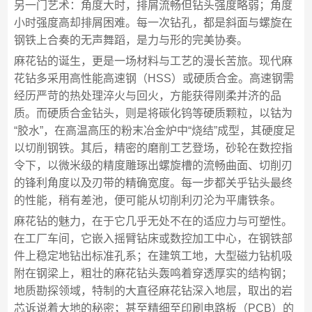
另一门艺术：角度大时，排屑流畅但钻头强度略弱；角度
小时强度高却排屑困难。每一次钻孔，都是斜面与螺旋在
钢铁上合奏的无声舞蹈，是力与形的完美协奏。
麻花钻的诞生，更是一场材料与工艺的漫长苦旅。现代麻
花钻多采用高性能高速钢（HSS）或硬质合金。高速钢需
经历严苛的热处理淬火与回火，方能获得刚柔并济的品
质。而硬质合金钻头，则是将碳化钨等硬质颗粒，以钴为
“胶水”，在高温高压的粉末冶金炉中“烧结”成型，其硬度足
以切削钢铁。其后，精密的磨削工艺登场，砂轮在数控指
令下，以微米级的精度雕琢出螺旋槽的流畅曲面、切削刃
的锋利角度以及刃带的精确宽度。每一步都关乎钻头最终
的性能，稍有差池，便可能从切削利刃沦为平庸铁条。
麻花钻的魅力，在于它几乎无处不在的适应力与可塑性。
在工厂车间，它嵌入摇臂钻床或数控加工中心，在钢铁部
件上稳定地钻出标准孔系；在建筑工地，大型磁力钻机吸
附在钢梁上，粗壮的麻花钻头轰鸣着穿透厚实的结构钢；
地质勘探领域，特制的大直径麻花钻深入地层，取出的岩
芯诉说着大地的秘密；甚至精细至印刷电路板（PCB）的