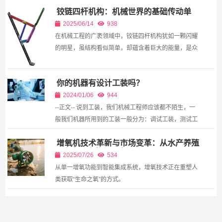
在这片人类难以长时间忍受的环境中，一群特殊的“钢
铰链四杆机构：机械世界的基础传动单
铁战士”——铸件清理机器人正不知疲倦地工作着，它
元
们精准、...
2025/06/14
938
在机械工程的广袤领域中，铰链四杆机构犹如一颗闪耀
的明星，虽结构看似简单，却蕴含着巨大的能量，是众
多复杂机械系统的核心基础。它以其独特的运动方式和
广...
你的机器有设计工装吗？
2024/01/06
944
--正文-- 说到工装，我们机械工程师应该都不陌生，一
般我们机器所用到的工装一般分为：调试工装，测试工
装。但是在实际...
增氧机技术革新与市场变革：从水产养殖
到人类健康的氧动力进化
2025/07/26
534
从单一增氧功能到智能集成系统，增氧技术正在重塑人
类获取“生命之氧”的方式。