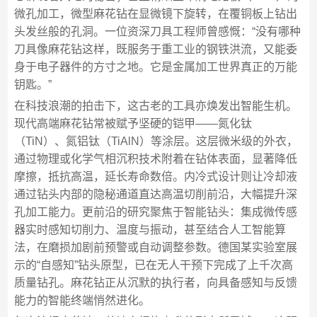
微孔加工，微型麻花钻在显微镜下旋转，在覆铜板上钻出
头发丝般的孔洞。一位资深刀具工程师曾感慨：“没有哪种
刀具像麻花钻这样，既服务于重工业的钢铁洪流，又能委
身于电子器件的方寸之地。它是金属加工世界真正的万能
钥匙。”
在科技浪潮的拍击下，这古老的工具亦焕发出智能生机。
现代高端麻花钻常被赋予坚硬的铠甲——氮化钛
（TiN）、氮铝钛（TiAlN）等涂层。这层微米级的外衣，
通过物理或化学气相沉积技术附着在钻体表面，显著降低
摩擦，抵抗高温，延长寿命数倍。内冷式设计则让冷却液
通过钻头内部的隐秘通道直达高温切削前沿，大幅提升深
孔加工能力。更前沿的研究聚焦于智能钻头：集成微传感
器实时感知切削力、温度与振动，甚至结合人工智能算
法，在磨损加剧前预警或自动调整参数。德国某实验室展
示的“自感知”钻头原型，已在无人干预下完成了上千次高
质量钻孔。麻花钻正从沉默的执行者，向具备感知与反馈
能力的智能终端悄然进化。