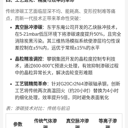
四、工艺进化：精度与效率的革命
传统渗碳工艺面临层深不均、能耗高、变形控制难等痛
点，而新一代技术正带来革命性突破：
真空脉冲渗碳
：东宇东庵公司开发的乙炔脉冲技术，
在5-21mbar低压环境下将渗碳速度提升50%，且完全
消除炭黑污染。其三维热场模拟系统使渗层均匀性误
差控制在±5%内，远优于常规±15%的水平
晶粒精准调控
：攀钢集团开发的晶粒度控制专利技
术，通过600-800℃预退火处理，有效抑制渗碳过程
中的晶粒异常长大，解决齿轮变形难题
工艺链精简革命
：针对G20Cr2Ni4渗碳轴承钢，创新
工艺将传统两次高温回火（约20小时）替换为4小时
的细化处理，效率提升5倍，同时避免表面氧化
表：渗碳技术对比：传统与前沿
传统气体渗
真空脉冲渗
等离子渗
参数
碳
碳
碳