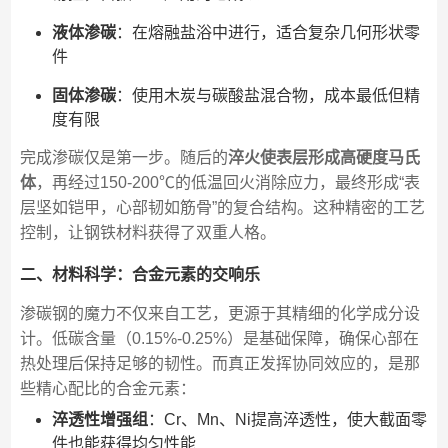
液体渗碳
：在熔融盐浴中进行，适合复杂几何形状零
件
固体渗碳
：使用木炭与碳酸盐混合物，成本最低但精
度有限
完成渗碳仅是第一步。随后的
淬火使表层形成高硬度马氏
体
，再经过150-200℃的低温回火消除应力，最终形成“表
层坚如铠甲，心部韧如筋骨”的复合结构。这种精密的工艺
控制，让钢铁材料获得了双重人格。
二、材料科学：合金元素的交响乐
渗碳钢的魔力不仅来自工艺，更源于其精细的化学成分设
计。低碳含量（0.15%-0.25%）是基础保障，确保心部在
热处理后保持足够的韧性。而真正发挥协同效应的，是那
些精心配比的合金元素：
淬透性增强组
：Cr、Mn、Ni提高淬透性，使大截面零
件也能获得均匀性能