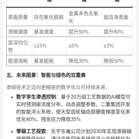
金属本色无氧
表面质量
存在氧化脱碳
超洁净表面
化
渗碳速度
基准速度
提升50%
提升80%
层深均匀
±15%
±5%
±3%
性
能源消耗
基准能耗
降低30%
降低50%
五、未来图景：智能与绿色的双重奏
渗碳技术正迈向更精密的数字化与可持续未来：
数字孪生渗透控制
：基于20万组工艺数据的AI模型可
实时预测碳浓度分布，动态调整参数。二重集团开发
的智能淬火系统，使大型齿轮轴齿部硬度梯度变化率
优化40%，残余应力降低35%
零碳工艺探索
：东宇东庵公司计划2030年实现渗碳碳
排放降低80%，通过余热回收系统将淬火余热转化为