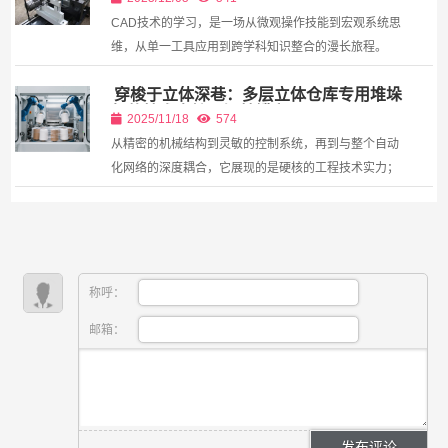
CAD技术的学习，是一场从微观操作技能到宏观系统思
维，从单一工具应用到跨学科知识整合的漫长旅程。
穿梭于立体深巷：多层立体仓库专用堆垛
机的技术内核与智慧蝶变
2025/11/18
574
从精密的机械结构到灵敏的控制系统，再到与整个自动
化网络的深度耦合，它展现的是硬核的工程技术实力；
而迈向智能化、柔性化和绿色化的未来，则彰显了科技
与...
称呼：
邮箱：