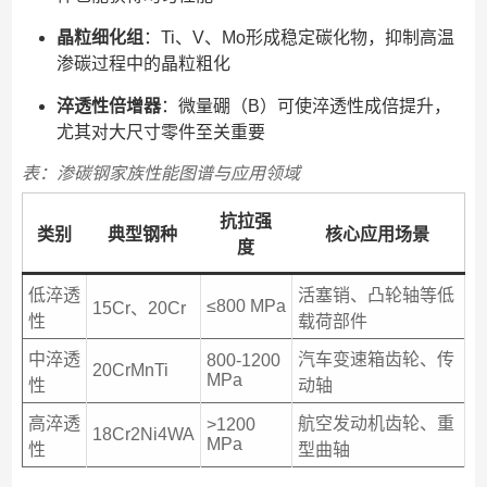
晶粒细化组
：Ti、V、Mo形成稳定碳化物，抑制高温
渗碳过程中的晶粒粗化
淬透性倍增器
：微量硼（B）可使淬透性成倍提升，
尤其对大尺寸零件至关重要
表：渗碳钢家族性能图谱与应用领域
抗拉强
类别
典型钢种
核心应用场景
度
低淬透
活塞销、凸轮轴等低
≤800 MPa
15Cr、20Cr
性
载荷部件
中淬透
汽车变速箱齿轮、传
800-1200
20CrMnTi
MPa
性
动轴
高淬透
航空发动机齿轮、重
>1200
18Cr2Ni4WA
MPa
性
型曲轴