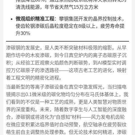
清洗线能源，年节省天然气15万立方米
微观组织精准工程
：攀钢集团开发的晶界控制技术，
使齿轮钢渗碳后晶粒度稳定在8级以上，疲劳寿命提
升30%
渗碳钢的发展史，是人类不断突破材料极限的缩影。从早
期作坊中的木炭渗碳，到今日真空炉内的离子态碳原子沉
积；从经验工匠观察火焰颜色判断碳势，到AI模型实时调
控万亿碳原子的渗透路径——这项古老工艺的进化，映射
着工程文明的精密化进程。
当最新型的等离子渗碳设备在真空中激发辉光，当扫描电
镜揭示出0.1微米级的碳化物均匀分布在马氏体基体上，我
们看到的不仅是一种工艺的成熟，更是人类智慧对物质世
界的深度重构。未来，随着数字孪生与人工智能的深度融
合，渗碳钢或将进化为“自感知”材料——风力发电机齿轮
在微应变积累达临界值时自动预警，航空轴承在疲劳裂纹
萌生前自主调整热处理参数。但无论技术如何精进，渗碳