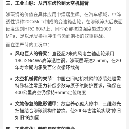
三、工业血脉：从汽车齿轮到太空机械臂
渗碳钢的价值在具体应用中熠熠生辉。在汽车领域，中淬
透性钢种20CrMnTi制成的变速箱齿轮，在渗碳淬火后表面
硬度达到HRC 60以上，同时心部抗拉强度超过1000
MPa，足以承受换挡冲击与齿面磨损的双重挑战。
而在更严苛的工况中：
风电巨人的脊梁
：直径超2米的风电主轴齿轮采用
18Cr2Ni4WA高淬透性钢，渗碳层深达2.5mm，在20
年寿命期内承受百亿次循环载荷
太空机械臂的关节
：中国空间站机械臂的渗碳处理需
特殊标注零重力补偿参数与原子氧防护要求，确保在
400公里高空仍保持±5mm定位精度
文物修复的隐形铠甲
：故宫养心殿大修中，三维激光
扫描结合渗碳钢构件替换，使300年古建筑实现“修旧
如旧”的加固