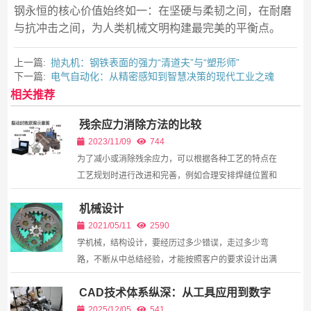
钢永恒的核心价值始终如一：在坚硬与柔韧之间，在耐磨
与抗冲击之间，为人类机械文明构建最完美的平衡点。
上一篇:
抛丸机：钢铁表面的强力“清道夫”与“塑形师”
下一篇:
电气自动化：从精密感知到智慧决策的现代工业之魂
相关推荐
残余应力消除方法的比较
2023/11/09
744
为了减小或消除残余应力，可以根据各种工艺的特点在
工艺规划时进行改进和完善，例如合理安排焊缝位置和
焊缝尺寸、焊接前施以相反变形等可以有效降低焊接残
机械设计
余应力，在型砂中埋设水管对铸件肥厚部分进行强制冷
却可...
2021/05/11
2590
学机械，结构设计，要经历过多少错误，走过多少弯
路，不断从中总结经验，才能按照客户的要求设计出满
意的产品，甚至成为这一行的大师。是的，经验对于我
CAD技术体系纵深：从工具应用到数字
们个人的设计之路是一笔宝贵的财富，不管是自己的
化设计生态构建
经...
2025/12/05
541