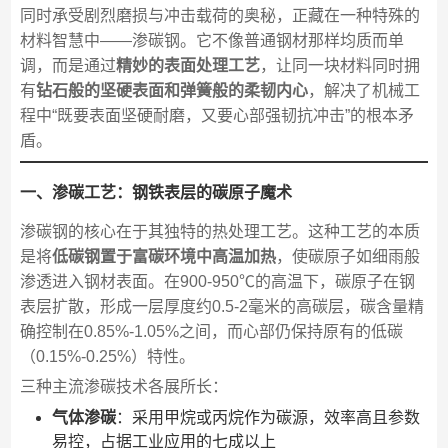
同时承受剧烈磨损与冲击载荷的奥秘，正藏在一种特殊的
材料智慧中——渗碳钢。它不像普通钢材那样均质而单
调，而是通过
精妙的表面处理工艺
，让同一块材料同时拥
有
钻石般的坚硬表面和弹簧般的柔韧内心
，解决了机械工
程中“既要表面坚硬耐磨，又要心部强韧抗冲击”的根本矛
盾。
一、渗碳工艺：钢铁表层的碳原子魔术
渗碳钢的核心在于其独特的热处理工艺。这种工艺的本质
是将
低碳钢置于富碳环境中高温加热
，使碳原子如细雨般
渗透进入钢材表面。在900-950℃的高温下，碳原子在钢
表层扩散，形成一层厚度约0.5-2毫米的高碳层，碳含量精
确控制在0.85%-1.05%之间，而心部仍保持原有的低碳
（0.15%-0.25%）特性。
三种主流渗碳技术各展所长：
气体渗碳
：采用甲烷或丙烷作为碳源，效率高且参数
易控，占据工业应用的七成以上