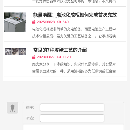
一视觉传感器难以获取完整可靠的三维信息。本文提出
一种融合激光雷达（LiDAR）与深度相机（RGB-D）的
能量唤醒：电池化成柜如何完成首次充放
多模态三维重建与抓取规划方法。首先，利用LiDAR提
电的工业“激活仪式”
供的大...
2025/08/28
649
电池化成柜远非简单的充电设备，而是电池生产过程中
技术含量最高、最为关键的工艺装备之一。它承担着唤
醒电池活性的神圣使命，通过精确控制的首次充放电过
常见的7种渗碳工艺的介绍
程...
2023/03/27
1120
跟大家分享一下渗碳知识，先说什么是渗碳，其实是对
金属表面处理的一种，采用渗碳的多为低碳钢或低合金
钢，具体方法是将工件置入具有活性渗碳介质中，加热
到900--950摄氏度的单相奥氏体区，保温足够时间后，
使渗...
称呼：
邮箱：