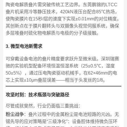
陶瓷电解质叠片需突破传统工艺边界。东莞鹏锦的LTCC
叠片机采用冷等静压技术，420kN液压台配合85℃热场，
使陶瓷膜片在15秒/层的速度下实现±0.01mm的对位精度。
其创新点在于膜片翻转头与双摄像头视觉伺服系统，确保
多层堆叠时硫化物电解质与电极的分子级接触。
3. 微型电池新需求
可穿戴设备电池的叠片精度要求跃升至微米级。深圳瑞赛
驰的实验机型配备环境恒温恒湿系统（25±0.5℃，湿度
50±5%），通过压电陶瓷驱动机械手，在62×46mm的电
芯上实现±10μm叠层误差——相当于头发丝的1/8。
攻坚时刻：技术瓶颈与突破路径
尽管成就斐然，行业仍面临三重挑战：
粉尘战争
：叠片过程中的金属粉尘是电池短路的元凶。无
锡先导的应对策略是“三级净化”：设备腔体维持微负压环