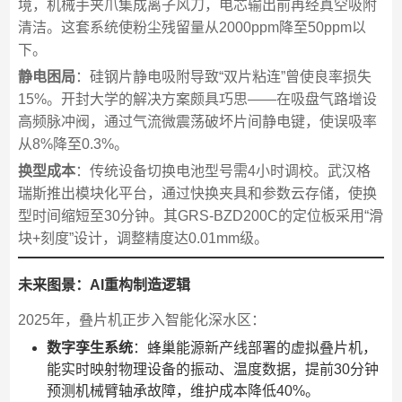
境，机械手夹爪集成离子风刀，电芯输出前再经真空吸附
清洁。这套系统使粉尘残留量从2000ppm降至50ppm以
下。
静电困局
：硅钢片静电吸附导致“双片粘连”曾使良率损失
15%。开封大学的解决方案颇具巧思——在吸盘气路增设
高频脉冲阀，通过气流微震荡破坏片间静电键，使误吸率
从8%降至0.3%。
换型成本
：传统设备切换电池型号需4小时调校。武汉格
瑞斯推出模块化平台，通过快换夹具和参数云存储，使换
型时间缩短至30分钟。其GRS-BZD200C的定位板采用“滑
块+刻度”设计，调整精度达0.01mm级。
未来图景：AI重构制造逻辑
2025年，叠片机正步入智能化深水区：
数字孪生系统
：蜂巢能源新产线部署的虚拟叠片机，
能实时映射物理设备的振动、温度数据，提前30分钟
预测机械臂轴承故障，维护成本降低40%。