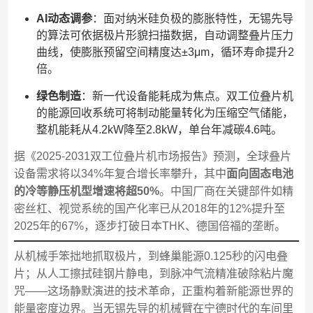
AI动态调参
：面对纳米硅负极的膨胀特性，无锡先导
的算法可依据极片形貌扫描数据，自动调整叠片压力
曲线，使膨胀预留空间精度达±3μm，循环寿命提升2
倍。
绿色制造
：新一代设备能耗成为焦点。双工位叠片机
的能源回收系统可将制动能量转化为压缩空气储能，
整机能耗从4.2kW降至2.8kW，单台年减碳4.6吨。
据《2025-2031双工位叠片机市场报告》预测，全球叠片
设备需求将以34%年复合增长率攀升，其中
面向固态电池
的冷等静压机型增速将超50%
。中国厂商在关键部件如精
密丝杠、视觉系统的国产化率已从2018年的12%提升至
2025年的67%，逐步打破日本THK、德国倍福的垄断。
从机械手笨拙地抓取极片，到蜂巢能源0.125秒的闪电叠
片；从人工擦拭硅钢片静电，到脉冲气流精准破除粘片魔
咒——这场静默演进的技术革命，正重构着新能源世界的
能量密度边界。当无锡先导的机械臂在宁德时代的车间里