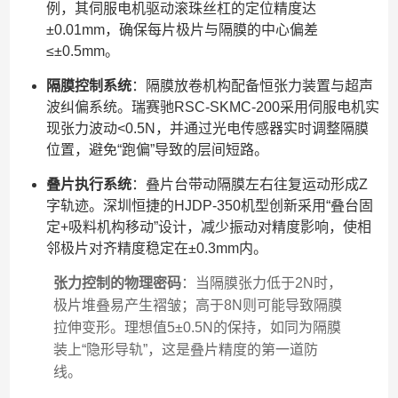
例，其伺服电机驱动滚珠丝杠的定位精度达
±0.01mm，确保每片极片与隔膜的中心偏差
≤±0.5mm。
隔膜控制系统
：隔膜放卷机构配备恒张力装置与超声
波纠偏系统。瑞赛驰RSC-SKMC-200采用伺服电机实
现张力波动<0.5N，并通过光电传感器实时调整隔膜
位置，避免“跑偏”导致的层间短路。
叠片执行系统
：叠片台带动隔膜左右往复运动形成Z
字轨迹。深圳恒捷的HJDP-350机型创新采用“叠台固
定+吸料机构移动”设计，减少振动对精度影响，使相
邻极片对齐精度稳定在±0.3mm内。
张力控制的物理密码
：当隔膜张力低于2N时，
极片堆叠易产生褶皱；高于8N则可能导致隔膜
拉伸变形。理想值5±0.5N的保持，如同为隔膜
装上“隐形导轨”，这是叠片精度的第一道防
线。