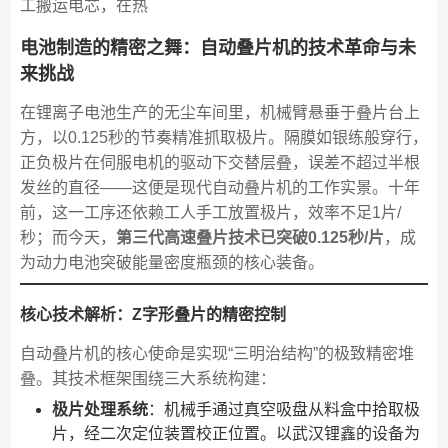
工搬运电芯，在热
电池制造的精密之舞：自动叠片机的技术革命与未
来挑战
在锂离子电池生产的无尘车间里，机械臂悬垂于叠片台上
方，以0.125秒的节奏精准抓取极片。隔膜如银练般穿行，
正负极片在伺服电机的驱动下交替层叠，误差不超过半根
发丝的直径——这便是现代自动叠片机的工作实景。十年
前，这一工序还依赖工人手工放置极片，效率不足1片/
秒；而今天，
第三代高速叠片技术已突破0.125秒/片
，成
为动力电池突破能量密度瓶颈的核心装备。
核心技术解析：Z字形叠片的精密控制
自动叠片机的核心使命是实现“三明治结构”的极致精密堆
叠。其技术框架围绕三大系统构建：
极片处理系统
：机械手通过真空吸盘从料盒中拾取极
片，经二次定位装置校正位置。以武汉锂鑫的设备为