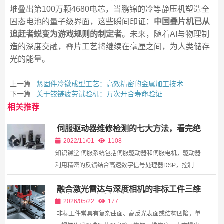
堆叠出第100万颗4680电芯，当鹏锦的冷等静压机塑造全
固态电池的量子级界面，这些瞬间印证：
中国叠片机已从
追赶者蜕变为游戏规则的制定者
。未来，随着AI与物理制
造的深度交融，叠片工艺将继续在毫厘之间，为人类储存
光的能量。
上一篇:
紧固件冷镦成型工艺：高效精密的金属加工技术​
下一篇:
关于铰链疲劳试验机：万次开合寿命验证​
相关推荐
伺服驱动器维修检测的七大方法，看完绝
对有所收获！
2022/11/01
1108
知识课堂 伺服系统包括伺服驱动器和伺服电机，驱动器
利用精密的反馈结合高速数字信号处理器DSP，控制
IGBT产生精确电流输出，用来驱动三相永磁同步交流伺
融合激光雷达与深度相机的非标工件三维
服电机达到精确调速和定位等功能。和普通电机相比...
重建与抓取规划研究
2026/05/22
177
非标工件常具有复杂曲面、高反光表面或结构凹陷，单