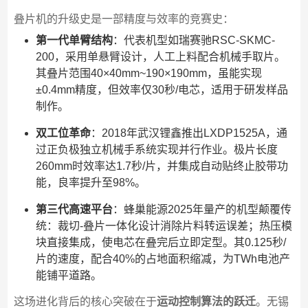
叠片机的升级史是一部精度与效率的竞赛史：
第一代单臂结构
：代表机型如瑞赛驰RSC-SKMC-
200，采用单悬臂设计，人工上料配合机械手取片。
其叠片范围40×40mm~190×190mm，虽能实现
±0.4mm精度，但效率仅30秒/电芯，适用于研发样品
制作。
双工位革命
：2018年武汉锂鑫推出LXDP1525A，通
过正负极独立机械手系统实现并行作业。极片长度
260mm时效率达1.7秒/片，并集成自动贴终止胶带功
能，良率提升至98%。
第三代高速平台
：蜂巢能源2025年量产的机型颠覆传
统：裁切-叠片一体化设计消除片料转运误差；热压模
块直接集成，使电芯在叠完后立即定型。其0.125秒/
片的速度，配合40%的占地面积缩减，为TWh电池产
能铺平道路。
这场进化背后的核心突破在于
运动控制算法的跃迁
。无锡