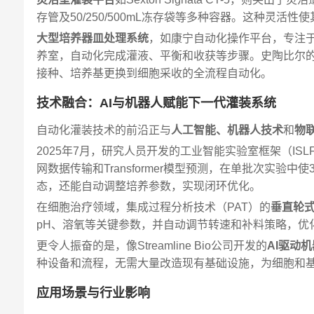
存管及50/250/500mL冻存袋等多种容器。这种灵
大型培养器皿处理系统
，如康宁自动化操作平台，专注于处理
养室，自动化完成灌液、平衡和收获等步骤。史陶比尔的C
接种、培养基更换到细胞采收的全流程自动化。
技术融合：AI与机器人赋能下一代灌装系统
自动化灌装技术的前沿正与
人工智能、机器人技术
和
物
2025年7月，研究人员开发的工业智能实验室框架（I
网数据传输和Transformer模型预测，在单批次实验中
态，还能自动调整培养参数，实现闭环优化。
在细胞治疗领域，集成过程分析技术（PAT）的
垂直轮
pH、溶氧等关键参数，并自动调节转速和补料策略，优
更令人振奋的是，像Streamline Bio公司开发的
AI驱动
种设备和流程，无需大量改造现有基础设施，为细胞和
应用场景与行业影响