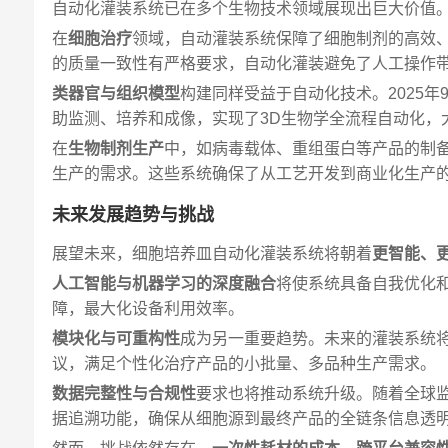
自动化灌装系统已在多个生物技术领域展现出巨大价值
在
细胞治疗
领域，自动灌装系统保障了细胞制剂的高效、
的质量一致性有严格要求，自动化灌装避免了人工操作
类器官与组织模型
构建同样受益于自动化技术。2025年
助监测、培养和成像，实现了3D生物学全流程自动化，
在
生物制剂生产
中，如病毒载体、重组蛋白等产品的制
生产的需求。这些系统确保了从工艺开发到商业化生产
未来发展趋势与挑战
展望未来，细胞培养皿自动化灌装系统将朝着
更智能、
人工智能与机器学习的深度融合
将使系统具备自我优化
障，最大化设备利用效率。
模块化与可重构性
成为另一重要趋势。未来的灌装系统
议，满足个性化治疗产品的小批量、多品种生产需求。
数据完整性与合规性
要求也将推动系统升级。随着全球
据追溯功能，确保从细胞源到最终产品的全链条信息透