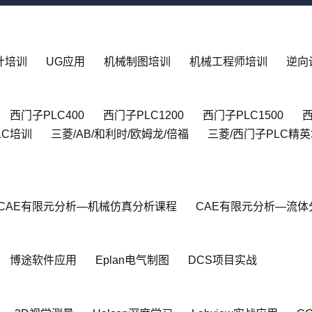
设计培训
UG应用
机械制图培训
机械工程师培训
逆向
西门子PLC400
西门子PLC1200
西门子PLC1500
西
LC培训
三菱/AB/和利时/欧姆龙/倍福
三菱/西门子PLC精
CAE有限元分析—机械仿真分析课程
CAE有限元分析—流体
博途软件应用
Eplan电气制图
DCS项目实战