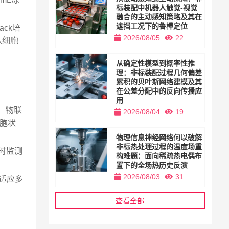
标装配中机器人触觉-视觉
融合的主动感知策略及其在
遮挡工况下的鲁棒定位
ck培
2026/08/05
22
从细胞
从确定性模型到概率性推
理：非标装配过程几何偏差
累积的贝叶斯网络建模及其
在公差分配中的反向传播应
用
、物联
2026/08/04
19
胞状
物理信息神经网络何以破解
非标热处理过程的温度场重
时监测
构难题：面向稀疏热电偶布
置下的全场热历史反演
2026/08/03
31
适应多
查看全部