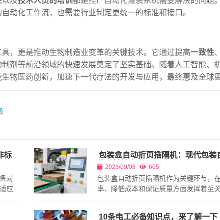
性
以及
技术人员的培训
都是推广自动化灌装系统需要解决的问题
的自动化工作流，也需要行业制定更统一的标准和接口。
工具，更是推动生物制造业变革的关键技术。它通过提高
一致性
物制剂等前沿领域的快速发展奠定了坚实基础。随着人工智能、
能生物医药创新，加速下一代疗法的开发与应用，最终惠及全球
级
非标
包装盒自动折页插隔机：现代包装
的关键技术
2025/09/08
605
备对
包装盒自动折页插隔机作为关键环节，
适应
率、降低成本和保证质量方面发挥着至
产线
作用。
释流水
10条电工必备知识点，来了解一下