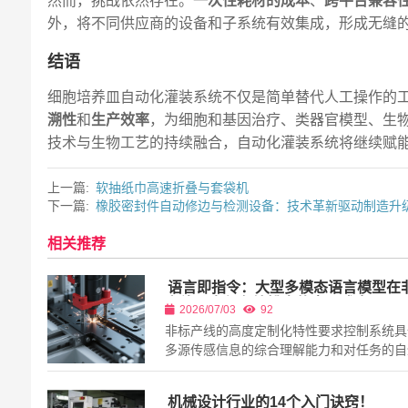
然而，挑战依然存在。
一次性耗材的成本
、
跨平台兼容
外，将不同供应商的设备和子系统有效集成，形成无缝
结语
细胞培养皿自动化灌装系统不仅是简单替代人工操作的
溯性
和
生产效率
，为细胞和基因治疗、类器官模型、生
技术与生物工艺的持续融合，自动化灌装系统将继续赋
上一篇:
软抽纸巾高速折叠与套袋机
下一篇:
橡胶密封件自动修边与检测设备：技术革新驱动制造升
相关推荐
语言即指令：大型多模态语言模型在
产线动态任务编排中的嵌入式应用
2026/07/03
92
非标产线的高度定制化特性要求控制系统具
多源传感信息的综合理解能力和对任务的自
编排能力。本文将大型多模态语言模型嵌入
控制层，构建端到端的感知-理解-决策-解
机械设计行业的14个入门诀窍！
线。该模型以视觉、力觉...