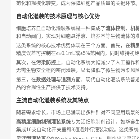
范化和规模化转变，成为保障细胞产品质量的关键环节
自动化灌装的技术原理与核心优势
细胞培养皿自动化灌装系统是一种集成了
流体控制、机
和自动阀门，实现对细胞悬浮液、培养基等生物流体的
这类系统的核心技术优势体现在三个方面。首先，在
精
精度误差可控制在≤±0.1mL或±5%范围内，同时维
其次，在
污染防控
上，自动化系统大幅减少了人工操作和暴露
无需生物安全柜的密闭灌装，显著降低了微生物污染风
第三，在
数据处理与追溯
方面，现代自动化灌装系统普遍配
品的合规性生产提供了技术支持。
主流自动化灌装系统及其特点
随着需求增长，市场上已涌现出多种针对不同应用场景
高精度细胞制剂灌装系统
专为活细胞制剂设计，如华龛生物的3
集成16支自动化开关盖和8通道并行灌装功能。这类系
灵活型灌装平台
如Sexton Signata CT-5，则突