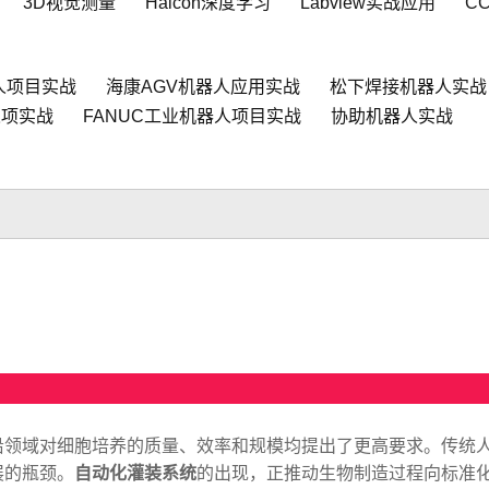
3D视觉测量
Halcon深度学习
Labview实战应用
C
人项目实战
海康AGV机器人应用实战
松下焊接机器人实战
人项实战
FANUC工业机器人项目实战
协助机器人实战
沿领域对细胞培养的质量、效率和规模均提出了更高要求。传统
展的瓶颈。
自动化灌装系统
的出现，正推动生物制造过程向标准