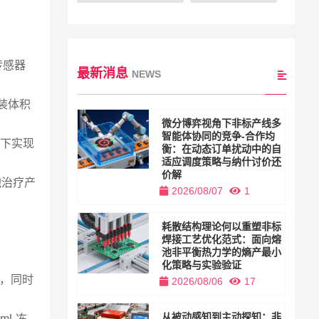
传感器
最新消息
NEWS
灌装体积
微分博弈视角下非标产线多
智能体协同的竞争-合作均
境下实现
衡：在动态订单扰动中的自
适应调度策略与纳什讨价还
价解
胞治疗产
2026/08/07
1
耗散结构理论何以重塑非标
焊接工艺优化范式：面向熔
池非平衡热力学的熵产最小
化策略与实验验证
装，同时
2026/08/06
17
从被动感知到主动探知：非
5mL冻