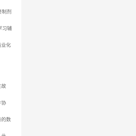
终制剂
学习辅
商业化
在故
件协
善的数