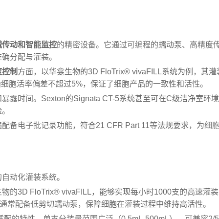
。
械传动和智能监控
的精密设备。它通过可编程的蠕动泵、高精度
准确分配与灌装。
度控制
方面，以华龛生物的3D FloTrix® vivaFILL系统为例，其
持初始细胞活率偏差不超过5%，保证了细胞产品的一致性和活性。
时间。Sexton的Signata CT-5系统甚至可在C级洁净室环
险。
备电子批记录功能，符合21 CFR Part 11等法规要求，为细
的自动化灌装系统。
D FloTrix® vivaFILL，能够实现每小时1000支的高速灌
统通常配备低剪切蠕动泵，保障细胞在灌装过程中维持高活性。
出了灵活适配的特性，单支分装量范围广泛（0.5mL-500mL），可兼容2/