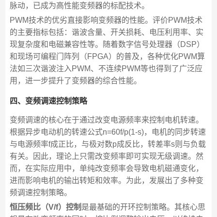
脉动，已成为高性能变频器的标配技术。
PWM技术的优劣直接影响变频器的性能。评价PWM技术
的主要指标包括：谐波含量、开关损耗、电压利用率、实
现复杂度和电磁兼容性等。随着数字信号处理器（DSP）
和现场可编程门阵列（FPGA）的普及，各种优化PWM算
法如三次谐波注入PWM、不连续PWM等也得到了广泛应
用，进一步提升了变频器的综合性能。
四、变频调速控制策略
变频调速的核心在于通过改变电源频率来控制电机转速。
根据异步电动机的转速公式n=60f/p(1-s)，电机的同步转速
与电源频率f成正比，与极对数p成反比，转差率s则与负载
有关。因此，理论上只需改变频率即可实现无级调速。然
而，在实际应用中，单纯改变频率会导致电机磁通变化，
进而影响电机的输出转矩和效率。为此，发展出了多种变
频调速控制策略。
恒压频比（V/f）控制
是最基础的开环控制策略。其核心思