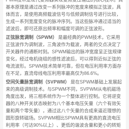
基本原理是通过改变一系列脉冲的宽度来模拟正弦波，具
体而言，是使用高频载波信号与低频调制信号进行比较，
生成一系列宽度变化的脉冲序列。当这些脉冲通过适当的
滤波后，即可还原出频率和幅度可调的正弦波形。
正弦脉宽调制（SPWM）
是最经典的PWM技术，它采用
正弦波作为调制波，三角波作为载波，两者的交点决定了
开关器件的通断时刻。SPWM输出的脉冲宽度呈正弦规律
变化，经过电机绕组的感性滤波后，可以得到近似正弦的
电流波形。SPWM技术简单可靠，但在电压利用率方面存
在不足，直流母线电压利用率最高仅为86.6%。
空间矢量脉宽调制（SVPWM）
是在SPWM基础上发展起
来的高级调制技术。与SPWM不同，SVPWM从电机磁场
角度出发，将三相系统作为一个整体进行控制。它将逆变
器的八种开关状态映射为八个基本电压矢量（六个有效矢
量和两个零矢量），通过这八个矢量的合成来逼近理想的
圆形旋转磁场。SVPWM相比SPWM具有更高的直流电压
利用率（可达90%以上）、更低的谐波含量和更小的转矩