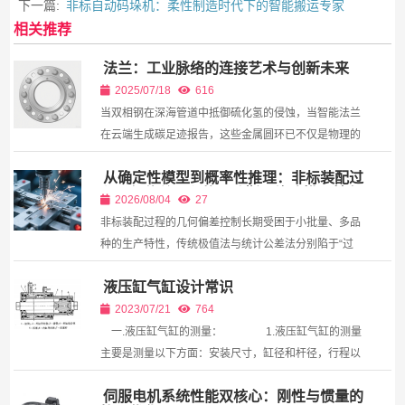
下一篇:
非标自动码垛机：柔性制造时代下的智能搬运专家
相关推荐
法兰：工业脉络的连接艺术与创新未来
2025/07/18
616
当双相钢在深海管道中抵御硫化氢的侵蚀，当智能法兰
在云端生成碳足迹报告，这些金属圆环已不仅是物理的
连接者，更是工业文明可持续演进的技术基石。
从确定性模型到概率性推理：非标装配过
程几何偏差累积的贝叶斯网络建模及其在
2026/08/04
27
公差分配中的反向传播应用
非标装配过程的几何偏差控制长期受困于小批量、多品
种的生产特性，传统极值法与统计公差法分别陷于“过
于保守”与“样本不足”的双重困境。本文系统梳理了非标
液压缸气缸设计常识
装配公差分析从确定性模型向概率性推理的范式演进，
提出...
2023/07/21
764
一.液压缸气缸的测量： 1.液压缸气缸的测量
主要是测量以下方面：安装尺寸，缸径和杆径，行程以
及外部特殊结构。有标牌的要记录标牌上的一切内容，
伺服电机系统性能双核心：刚性与惯量的
对于带位移传感器或接近开关的，要记录其型号。缸体