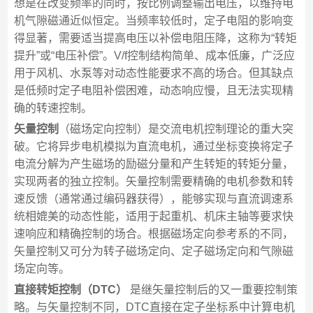
想是在改变频率的同时，按比例调整输出电压，以维持电
机气隙磁通近似恒定。当频率较低时，定子电阻的影响变
得显著，需要适当提高电压以补偿电阻压降，这称为“转矩
提升”或“电压补偿”。V/f控制结构简单、成本低廉，广泛应
用于风机、水泵等对动态性能要求不高的场合。但其缺点
是低频时定子电阻补偿困难，动态响应慢，且无法实现精
确的转速控制。
矢量控制
（磁场定向控制）是交流电机控制理论的重大突
破。它将异步电机模拟为直流电机，通过坐标变换将定子
电流分解为产生磁场的励磁分量和产生转矩的转矩分量，
实现两者的独立控制。矢量控制需要精确的电机参数和转
速反馈（通常通过编码器获得），能够实现与直流调速系
统相媲美的动态性能，适用于起重机、机床主轴等要求快
速响应和精确控制的场合。根据磁场定向参考系的不同，
矢量控制又可分为转子磁场定向、定子磁场定向和气隙磁
场定向等。
直接转矩控制（DTC）
是继矢量控制后的又一重要控制策
略。与矢量控制不同，DTC直接在定子坐标系中计算电机