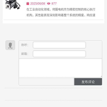
协同优化
内...
2025/06/08
877
在工业自动化领域，伺服电机作为精密控制的核心执行
机构，其性能表现深刻影响着整个系统的精度、响应速
度和稳定性。在诸多技术参数中，刚性和惯量构成了评
估...
称呼：
邮箱：