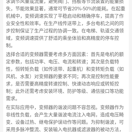
求调节风量或流量，避免阀门、挡板等节流装置的能量损
失，节能效果显著，通常可节省20%-50%的能耗。在起重
机械中，变频调速实现了平稳启动和精确停车，提高了作
业安全性和效率。在生产线传送带上，多台电机之间的同
步控制保证了生产过程的协调一致。在电梯、轨道交通领
域，变频调速提供了舒适的乘坐体验和高精度的停车控
制。
选择合适的变频器需要考虑多方面因素：首先是电机的额
定参数，包括功率、电压、电流和转速；其次是负载特
性，恒转矩负载（如传送带、起重机）和变转矩负载（如
风机、水泵）对变频器的要求不同；再次是控制性能要
求，是否需要高精度转速控制、快速动态响应或转矩控
制；此外还需考虑安装环境、防护等级、通信接口等功能
需求。
在实际应用中，变频器的谐波问题不容忽视。变频器作为
非线性负载，会产生大量谐波电流注入电网，造成电压畸
变、设备过热、继电保护误动作等问题。为抑制谐波，可
采用多脉冲整流、安装输入电抗器或滤波器的被动方法，