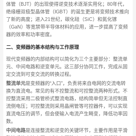
体管（BJT）的出现使得逆变技术逐渐实用化；80年代，
绝缘栅双极型晶体管（IGBT）的诞生更是将变频技术推向
了新的高度；进入21世纪，碳化硅（SiC）和氮化镓
（GaN）等宽禁带半导体材料的应用，进一步提高了变频
器的效率和功率密度。
二、变频器的基本结构与工作原理
现代变频器的内部结构可以简化为三个主要部分：整流单
元、中间电路和逆变单元。这三部分协同工作，完成从固
定交流到可变交流的转换过程。
整流单元
是变频器的“入口”，负责将来自电网的交流电转
换为直流电。常见的有不控整流和可控整流两种形式。不
控整流采用二极管桥式整流电路，结构简单但无法控制直
流侧电压；可控整流则采用晶闸管等可控器件，可以实现
直流电压的调节，但会使输入电流产生畸变，降低功率因
数。
中间电路
是连接整流和逆变的关键环节，主要作用是平滑