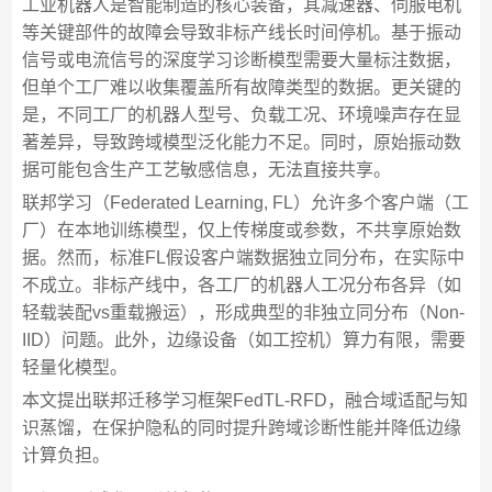
工业机器人是智能制造的核心装备，其减速器、伺服电机
等关键部件的故障会导致非标产线长时间停机。基于振动
信号或电流信号的深度学习诊断模型需要大量标注数据，
但单个工厂难以收集覆盖所有故障类型的数据。更关键的
是，不同工厂的机器人型号、负载工况、环境噪声存在显
著差异，导致跨域模型泛化能力不足。同时，原始振动数
据可能包含生产工艺敏感信息，无法直接共享。
联邦学习（Federated Learning, FL）允许多个客户端（工
厂）在本地训练模型，仅上传梯度或参数，不共享原始数
据。然而，标准FL假设客户端数据独立同分布，在实际中
不成立。非标产线中，各工厂的机器人工况分布各异（如
轻载装配vs重载搬运），形成典型的非独立同分布（Non-
IID）问题。此外，边缘设备（如工控机）算力有限，需要
轻量化模型。
本文提出联邦迁移学习框架FedTL-RFD，融合域适配与知
识蒸馏，在保护隐私的同时提升跨域诊断性能并降低边缘
计算负担。