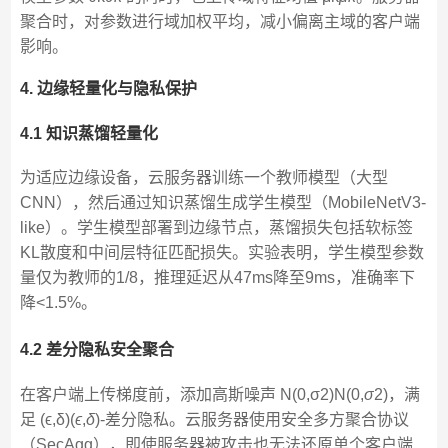
聚合时，对参数进行域加权平均，减小偏离主域的客户端
影响。
4. 边缘轻量化与隐私保护
4.1 知识蒸馏轻量化
为适应边缘设备，云服务器训练一个教师模型（大型
CNN），然后通过知识蒸馏生成学生模型（MobileNetV3-
like）。学生模型部署到边缘节点，蒸馏损失包括软标签
KL散度和中间层特征匹配损失。实验表明，学生模型参数
量仅为教师的1/8，推理延迟从47ms降至9ms，准确率下
降<1.5%。
4.2 差分隐私安全聚合
在客户端上传梯度前，添加高斯噪声 N(0,σ2)N(0,
σ
2)，满
足 (ϵ,δ)(
ϵ
,
δ
)-差分隐私。云服务器使用安全多方聚合协议
（SecAgg），即使服务器被攻击也无法还原单个客户端