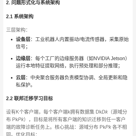
2. 问题形式化与系统架构
2.1 系统架构
三层架构：
设备层
：工业机器人内置振动/电流传感器，采集原始
信号；
边缘层
：每个工厂的边缘服务器（如NVIDIA Jetson）
运行本地特征提取网络，执行预处理和部分推理；
云层
：中央聚合服务器负责模型协调、全局更新和隐
私保护。
2.2 联邦迁移学习目标
设有K个客户端，每个客户端k拥有数据集 Dk
D
k
​（源域分
布 Pk
P
k
​），目标是将所有客户端的知识迁移到任一客户
端的故障诊断任务上。核心挑战：源域分布 Pk
P
k
​ 各不相
同。优化目标：