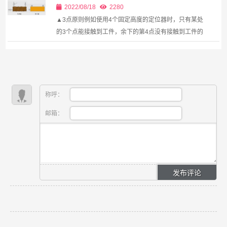
2022/08/18
2280
▲3点原则例如使用4个固定高度的定位器时，只有某处
的3个点能接触到工件，余下的第4点没有接触到工件的
可能性还是很大的。所以，配置定位器时，一般都以3
个点为基准，并且尽可能增加此3点之间的距离。另
外，定位...
称呼：
邮箱：