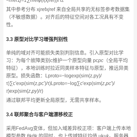
−
n
ref​1​
j
=1∑
n
ref​​
ϕ
(
f
(
x
j
ref​))​H2​
其中参考分布 xjref
x
j
ref​ 来自全局共享的无标签参考数据集
（不敏感数据）。对齐后的特征空间对各工况具有不变
性。
3.3 原型对比学习增强判别性
单纯的域对齐可能损失类别判别信息。引入原型对比学
习：为每个故障类别c维护一个原型向量 pc
p
c
​（全局平均
特征），本地训练时拉近同类样本特征与原型，推远异类
原型。损失函数：Lproto=−log⁡exp⁡(sim(z,py)/
τ)∑c′exp⁡(sim(z,pc′)/τ)Lproto​=−log∑
c
′​exp(sim(
z
,
p
c
′​)/
τ
)exp(sim(
z
,
p
y
​)/
τ
)​
通过联邦平均更新全局原型，无需共享样本。
3.4 联邦聚合与客户端漂移校正
采用FedAvg变体，但加入域差异校正项：客户端上传本地
模型参数 θk
θ
k
​ 的同时，也上传域特征均值 μk
μ
k
​。服务器