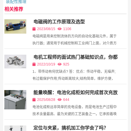
装配性推理
相关推荐
电磁阀的工作原理及选型
2023/08/15
1106
电磁阀是用来控制流体的方向的自动化基础元件，属于
执行器；通常用于机械控制和工业阀门上面，对介质方
向进行控制，从而达到对阀门开关的控制。工作原理电
电机工程师的面试热门基础知识点，你都
磁阀里有密闭的腔，在不同位置开有通孔，每个孔都通
能答对吗？
向不...
2022/10/19
925
1、带传动有何优缺点? 答：优点：传动平稳，无噪声;
有过载保护作用;传动距离较大;结构简单，维护方便，
成本低。 缺点：传动比不能保证;结构不够紧凑;使用寿
能量唤醒：电池化成柜如何完成首次充放
命短;传动效率低;不适用于高温、易燃、易爆...
电的工业“激活仪式”
2025/08/28
644
电池化成柜远非简单的充电设备，而是电池生产过程中
技术含量最高、最为关键的工艺装备之一。它承担着唤
醒电池活性的神圣使命，通过精确控制的首次充放电过
定位与夹紧，搞机加工你学会了吗？
程...