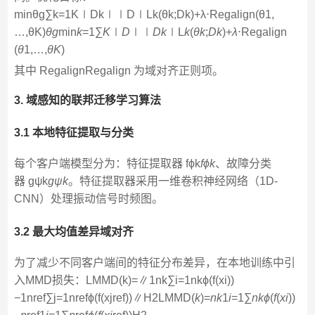
min⁡θg∑k=1K∣Dk∣∣D∣Lk(θk;Dk)+λ⋅Regalign(θ1,
…,θK)
θ
g
​min​
k
=1∑
K
​∣
D
∣∣
D
k
​∣​L
k
​(
θ
k
​;
D
k
​)+
λ
⋅Regalign​
(
θ
1​,…,
θ
K
​)
其中 RegalignRegalign​ 为域对齐正则项。
3. 域感知的联邦迁移学习算法
3.1 本地特征提取与分类
每个客户端模型分为：特征提取器 fϕk
f
ϕ
k
​​、故障分类
器 gψk
g
ψ
k
​​。特征提取器采用一维卷积神经网络（1D-
CNN）处理振动信号时频图。
3.2 最大均值差异域对齐
为了减少不同客户端间的特征分布差异，在本地训练中引
入MMD损失：LMMD(k)=∥1nk∑i=1nkϕ(f(xi))
−1nref∑j=1nrefϕ(f(xjref))∥H2LMMD(
k
)​=​
n
k
​1​
i
=1∑
n
k
ϕ
(
f
(
x
i
​))