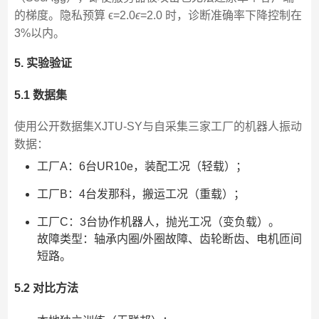
的梯度。隐私预算 ϵ=2.0
ϵ
=2.0 时，诊断准确率下降控制在
3%以内。
5. 实验验证
5.1 数据集
使用公开数据集XJTU-SY与自采集三家工厂的机器人振动
数据：
工厂A：6台UR10e，装配工况（轻载）；
工厂B：4台发那科，搬运工况（重载）；
工厂C：3台协作机器人，抛光工况（变负载）。
故障类型：轴承内圈/外圈故障、齿轮断齿、电机匝间
短路。
5.2 对比方法