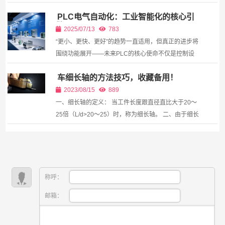
备”）却成为驱动制造业迈向高端化、个性化与高效化
PLC电气自动化：工业智能化的核心引
的隐形...
擎
2025/07/13
783
“更小、更快、更好”的趋势一直适用，但真正的进步将
围绕功能展开——未来PLC的核心使命不仅是控制设
备，更是成为连接物理世界与数字智能的桥梁。
车细长轴的方法技巧，收藏备用！
2023/08/15
889
一、细长轴的定义： 当工件长度跟直径直比大于20～
25倍（L/d>20～25）时，称为细长轴。 二、由于细长
轴本身刚性差（L/d值愈大，刚性愈差），在车削过程
中会出现以下问题： 1、工件受切削力、自重和...
称呼：
邮箱：