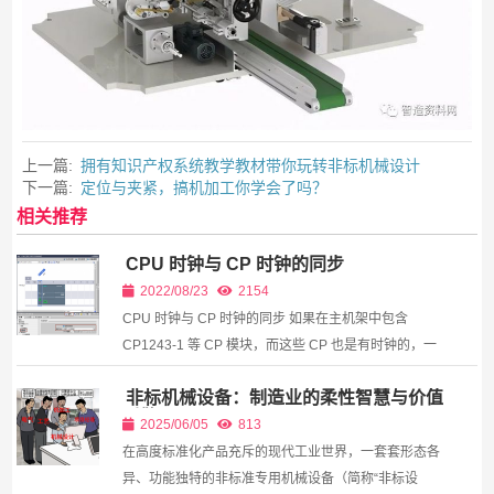
上一篇:
拥有知识产权系统教学教材带你玩转非标机械设计
下一篇:
定位与夹紧，搞机加工你学会了吗？
相关推荐
CPU 时钟与 CP 时钟的同步
2022/08/23
2154
CPU 时钟与 CP 时钟的同步 如果在主机架中包含
CP1243-1 等 CP 模块，而这些 CP 也是有时钟的，一
般情况下需要将 CPU 和 CP 进行时间同步，在一个机
非标机械设备：制造业的柔性智慧与价值
架中只需有一个 CPU 或者 CP 作为 NTP 客户端，其余
引擎
模块只...
2025/06/05
813
在高度标准化产品充斥的现代工业世界，一套套形态各
异、功能独特的非标准专用机械设备（简称“非标设