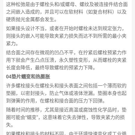
这种松弛是由于螺栓头和/或螺母、螺纹及被连接件结合面
之间嵌入造成的，并且可以在软材料（如复合材料）以及
硬质抛光金属都会发生。
如果接头设计不当，或者在开始时螺栓未达到规定张力，
则接头的嵌入可能导致夹紧力损失而达不到所需的最小夹
紧力。
结合面之间存在微观的凹凸不平，在拧紧后螺栓预紧力作
用下就会产生凸点压溃，永久塑性变形，从而螺栓的夹紧
长度会降低，最终导致螺栓的预紧力下降。
04垫片蠕变和热膨胀
许多螺栓接头在螺栓头和接头表面之间包括一个薄而软的
垫圈，以密封接头，防止气体或液体泄漏。垫圈本身也起
到弹簧的作用，在螺栓和接合面的压力下回弹。
随着时间的推移，尤其是接近高温或腐蚀性化学品时，垫
圈可能会“蠕变”，这意味着它失去弹性，导致夹紧力的损
失。
如果螺栓和接头的材料不同，由于环境快速变化或工业循