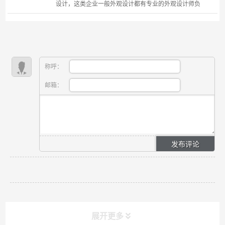
设计，这类企业一般外观设计都有专业的外观设计师负
责，这样的产品多数外观都会比较美观也很符合人体工
程学设计，但是做机械设计的，实际上多数的产品基本
上都...
称呼：
邮箱：
展开更多