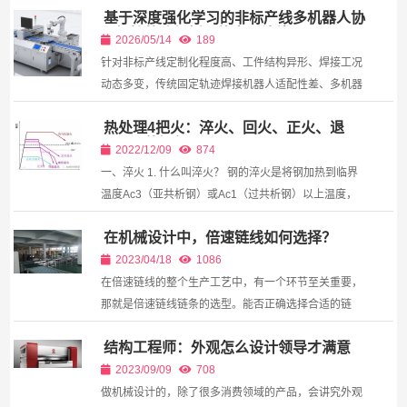
基于深度强化学习的非标产线多机器人协
同焊接轨迹规划与热变形补偿
2026/05/14
189
针对非标产线定制化程度高、工件结构异形、焊接工况
动态多变，传统固定轨迹焊接机器人适配性差、多机器
人协同干涉严重、焊接热变形误差难以动态修正的行业
热处理4把火：淬火、回火、正火、退
痛点，本文提出一种基于多智能体深度确定性策略梯
火，温故知新！
度...
2022/12/09
874
一、淬火 1. 什么叫淬火？ 钢的淬火是将钢加热到临界
温度Ac3（亚共析钢）或Ac1（过共析钢）以上温度，
保温一段时间，使之全部或部分奥氏体化，然后以大于
在机械设计中，倍速链线如何选择？
临界冷却速度的冷速快冷到Ms以下（或Ms附近等
温）...
2023/04/18
1086
在倍速链线的整个生产工艺中，有一个环节至关重要，
那就是倍速链线链条的选型。能否正确选择合适的链
条，直接影响到后期整个倍速链线的运行效率。倍速链
结构工程师：外观怎么设计领导才满意
线的选型步骤可以分为以下几步： 1、使用条件的确认
请...
2023/09/09
708
做机械设计的，除了很多消费领域的产品，会讲究外观