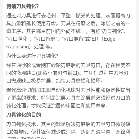
何谓刀具钝化？
通过对刀具进行去毛刺，平整，抛光的处理、从而提高刀
具质量和延长使用寿命。刀具在精磨之后，涂层之前的一
道工序，其名称目前国内外尚不统一，有称“刃口钝化”、
“刃口强化”、“刃口珩磨”、“刃口准备”或“ER（Edge
Radiusing）处理”等。
为什么要进行刀具钝化？
经普通砂轮或金刚石砂轮刃磨后的刀具刃口，存在程度不
同的微观缺口(即微小崩刃与锯口)。在切削过程中刀具刃
口微观缺口极易扩展，加快刀具磨损和损坏。
现代高速切削加工和自动化机床对刀具性能和稳定性提出
了更高的要求，特别是涂层刀具在涂层前必须经过刀口的
钝化处理，才能保证涂层的牢固性和使用寿命。
刀具钝化的目的
刃口钝化技术，其目的就是解决刃磨后的刀具刃口微观缺
口的缺陷，使其锋值减少或消除，达到圆滑平整，既锋利