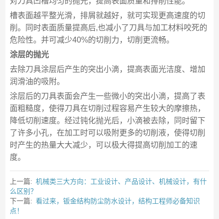
对刀具凹槽均匀的抛光，提高表面质量和排削性能。
槽表面越平整光滑，排屑就越好，就可实现更高速度的切
削。同时表面质量提高后,也减小了刀具与加工材料咬死的
危险性。并可减少40%的切削力，切削更流畅。
涂层的抛光
去除刀具涂层后产生的突出小滴，提高表面光洁度、增加
润滑油的吸附。
涂层后的刀具表面会产生一些微小的突出小滴，提高了表
面粗糙度，使得刀具在切削过程容易产生较大的摩擦热，
降低切削速度。经过钝化抛光后，小滴被去除，同时留下
了许多小孔，在加工时可以吸附更多的切削液，使得切削
时产生的热量大大减少，可以极大得提高切削加工的速
度。
上一篇:
机械类三大方向：工业设计、产品设计、机械设计，有什
么区别？
下一篇:
看过来，钣金结构防尘防水设计，结构工程师必备知识
点！