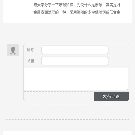
跟大家分享一下渗碳知识，先说什么是渗碳，其实是对
金属表面处理的一种，采用渗碳的多为低碳钢或低合金
钢，具体方法是将工件置入具有活性渗碳介质中，加热
到900--950摄氏度的单相奥氏体区，保温足够时间后，
使渗...
称呼：
邮箱：