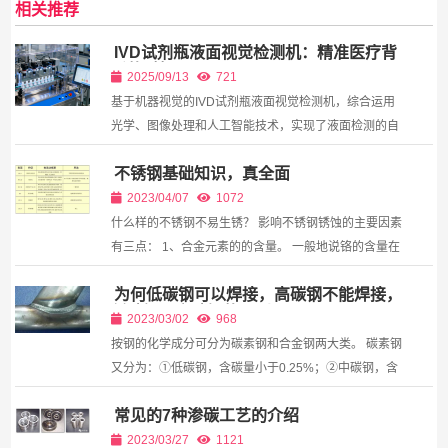
相关推荐
IVD试剂瓶液面视觉检测机：精准医疗背
后的“慧眼”
2025/09/13
721
基于机器视觉的IVD试剂瓶液面视觉检测机，综合运用
光学、图像处理和人工智能技术，实现了液面检测的自
动化与智能化，正逐渐成为IVD行业不可或缺的关键设
不锈钢基础知识，真全面
备。
2023/04/07
1072
什么样的不锈钢不易生锈？ 影响不锈钢锈蚀的主要因素
有三点： 1、合金元素的的含量。 一般地说铬的含量在
10.5%钢就不易生锈了。铬镍的含量越高防腐性就越
为何低碳钢可以焊接，高碳钢不能焊接，
好，如304材质镍要的含量在8-10%，铬的含量达到...
低碳钢与高碳钢的区别
2023/03/02
968
按钢的化学成分可分为碳素钢和合金钢两大类。 碳素钢
又分为：①低碳钢，含碳量小于0.25%；②中碳钢，含
碳量为0.25%——0.6%；③高碳钢，含碳量大于
常见的7种渗碳工艺的介绍
0.6%； 低碳钢（mild steel）为碳含量低于0.25%的碳
素钢，因其...
2023/03/27
1121