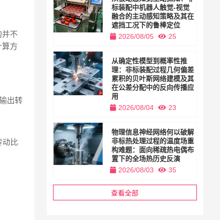
标装配中机器人触觉-视觉
融合的主动感知策略及其在
遮挡工况下的鲁棒定位
构并不
2026/08/05
25
计算方
从确定性模型到概率性推
理：非标装配过程几何偏差
累积的贝叶斯网络建模及其
在公差分配中的反向传播应
用
，输出转
2026/08/04
23
物理信息神经网络何以破解
非标热处理过程的温度场重
传动比
构难题：面向稀疏热电偶布
置下的全场热历史反演
2026/08/03
35
查看全部