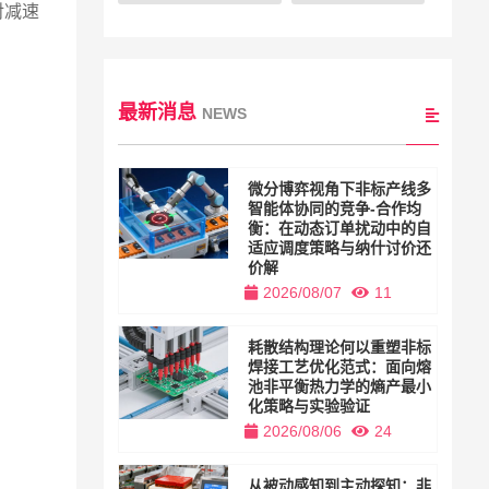
对减速
最新消息
NEWS
微分博弈视角下非标产线多
智能体协同的竞争-合作均
衡：在动态订单扰动中的自
适应调度策略与纳什讨价还
价解
2026/08/07
11
耗散结构理论何以重塑非标
焊接工艺优化范式：面向熔
池非平衡热力学的熵产最小
化策略与实验验证
2026/08/06
24
从被动感知到主动探知：非