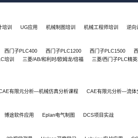
设计培训
UG应用
机械制图培训
机械工程师培训
逆向
西门子PLC400
西门子PLC1200
西门子PLC1500
西
LC培训
三菱/AB/和利时/欧姆龙/倍福
三菱/西门子PLC精
CAE有限元分析—机械仿真分析课程
CAE有限元分析—流体
博途软件应用
Eplan电气制图
DCS项目实战