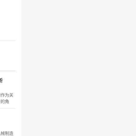
析
阀作为关
要的角
相似性，
机械制造