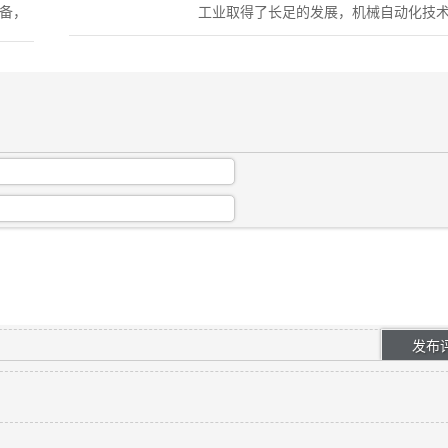
备，
工业取得了长足的发展，机械自动化技
予弹
应运而生，伴随现代电子技术及信息技
展，机械自动化正发生着...