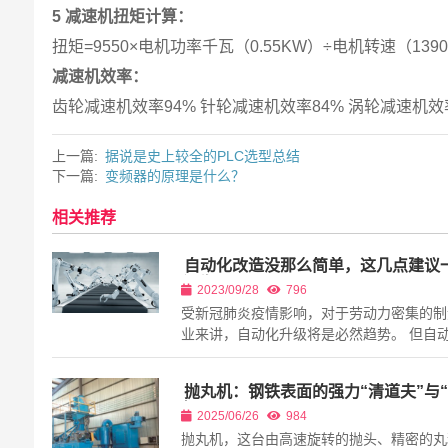
5 减速机扭矩计算：
扭矩=9550×电机功率千瓦（0.55KW）÷电机转速（1
减速机效率：
齿轮减速机效率94% 针轮减速机效率84% 涡轮减速机效
上一篇:
据说是史上较全的PLC选型总结
下一篇:
变频器的原理是什么？
相关推荐
自动化改造没那么简单，这几点建议
得收下
2023/09/28
796
受新冠肺炎疫情影响，对于劳动力密集的制
业来讲，自动化升级将是必然趋势。 但自
产线的建设或者是升级改造，并不是件简单
情。由于国内绝大部分的生产企业没有能力
抛丸机：钢铁表面的强力“清道夫”与
现有传统生产线进行自动化...
师”
2025/06/26
984
抛丸机，这台由高速旋转的抛头、精密的丸