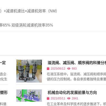
390）×减速机速比×减速机效率（NM）
率65% 双级涡轮减速机效率35%
一定
溢流阀、减压阀、顺序阀的科普分
2025/06/12
993
造企
在液压系统中，溢流阀、减压阀和顺序
动化生
键的压力控制阀，各自承担着独特且重
的事
色。尽管它们在基本原理上存在一定的
去对
但在功能、工作方式、应...
“塑形
机械自动化的发展前景与方向
2021/05/11
2841
料循
在工业革命及科学技术的逐步推进下，