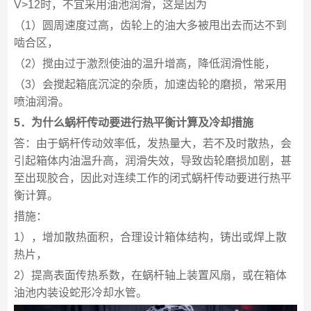
V>12时，不宜采用油池润滑，这是因为
（1）圆周速度过高，齿轮上的油大多被甩出去而达不到
啮合区，
（2）搅由过于激烈使油的温升增高，降低润滑性能，
（3）会搅起箱底沉淀的杂质，加速齿轮的磨损，常采用
喷油润滑。
5．
为什么蜗杆传动要进行热平衡计算及冷却措施
答：由于蜗杆传动效率低，发热量大，若不及时散热，会
引起箱体内油温升高，润滑失效，导致齿轮磨损加剧，甚
至出现胶合，因此对连续工作的闭式蜗杆传动要进行热平
衡计算。
措施：
1），增加散热面积，合理设计箱体结构，铸出或焊上散
热片，
2）提高表面传热系数，在蜗杆轴上装置风扇，或在箱体
油池内装设蛇形冷却水管。