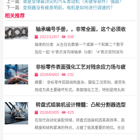
上一篇:
谁是全球最顶尖的汽车发动机（关键零部件）强国？
下一篇:
变频器没有被发明前，电机是如何进行调速的？
相关推荐
轴承编号手册，，非常全面，这个必须收
藏！
2022/12/07
936
轴承的分类 从左往右数第一个或第一个和第二个数字
加在一起 “6”表示深沟球轴承（0类） “4”表示双列深沟
球轴承（0类） “2”或“1”表示调心球轴承（基本型号共
非标零件表面强化工艺对残余应力场与疲
四个数字）（1类） “21”“22...
劳寿命的调控机制研究
2026/04/02
232
摘要： 非标零件因其结构复杂、服役工况苛刻，疲劳失
效成为其主要破坏形式。表面强化工艺，特别是喷丸和
滚压，通过在零件表层引入可控的残余压应力场并优化
转盘式组装机设计精髓：凸轮分割器选型
表层微观组织，成为提升其疲劳寿命的有效手段。本...
与工位布局避坑指南
2026/03/05
425
在现代自动化装配领域，转盘式组装机因其高效率、高
精度和结构紧凑的特点，占据了极其重要的地位。无论
是电子零部件组装、五金件压装，还是医疗器械的装