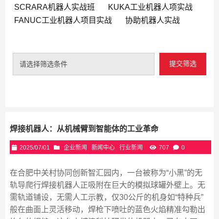
SCRARA机器人实战班
KUKA工业机器人项实战
FANUC工业机器人项目实战
协助机器人实战
提交筛选
请选择筛选条件
焊接机器人：从机械臂到智能体的工业革命
2025/07/01
企业新闻
新闻中心
行业新闻
707
0
在合肥中关村协同创新智汇园内，一台被称为“小黑”的无
轨导爬行焊接机器人正吸附在巨大的模拟球罐外壁上。无
需轨道铺设，无需人工示教，仅30公斤的机身如“特种兵”
般在曲面上灵活移动，焊枪下喷吐的蓝色火焰精准勾勒出