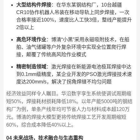
大型结构件焊接
：在华东某钢结构厂，10台越疆
CR10协作机器人吊装在移动导轨上同步焊接，一次
合格率接近100%，速度比人工快3倍，整线产能提升
2倍以上
高危环境作业
：博清“小黑”采用永磁吸附技术，在船
舶、油气储罐等户外复杂环境中实现全位置爬行焊
接，颠覆了传统高风险作业模式
精密制造领域
：激光焊接在新能源电池极耳焊接中达
到0.1mm级精度，某企业开发的PSO激光焊接技术速
度达200mm/s，解决了拐角焊缝不均匀问题
经济效益同样令人瞩目。华沿数字孪生系统使调试周期缩
短50%，焊接耗材损耗降低18%。以年产能5000吨的钢结
构厂为例，单条产线年均可节省人力与材料成本超120万
元。博清的焊接大模型更将传统焊接工艺开发周期缩短
60%，综合成本降低40%以上。
04 未来战场，技术融合与生态重构