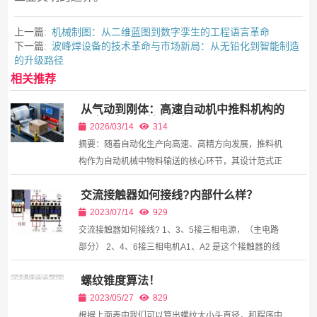
上一篇:
机械制图：从二维蓝图到数字孪生的工程语言革命
下一篇:
波峰焊设备的技术革命与市场新局：从无铅化到智能制造
的升级路径
相关推荐
从气动到刚体：高速自动机中推料机构的
设计演变与凸轮化趋势研究
2026/03/14
314
摘要：随着自动化生产向高速、高精方向发展，推料机
构作为自动机械中物料输送的核心环节，其设计范式正
经历从“柔性气动”到“刚性凸轮”的深刻演变。本文立足
交流接触器如何接线?内部什么样？
于机械原理与自动化工程实践，系统分析了气缸推料机
构在...
2023/07/14
929
交流接触器如何接线? 1、3、5接三相电源，（主电路
部分） 2、4、6接三相电机A1、A2 是这个接触器的线
圈，接到控制电路里面去，通过控制这个接触器的线圈
螺纹锥度算法！
（A1、A2）来实现控制住电路部分的电机（以小控
大）...
2023/05/27
829
根据上面表中我们可以算出螺纹大小头直径，和程序中