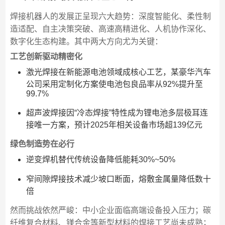
焊接机器人的发展正呈现六大趋势：深度智能化、柔性制
造适配、自主决策突破、高速高精进化、人机协作深化、
数字化生态构建。其中两大方向尤为关键：
工艺创新驱动精密化
激光焊接在新能源电池领域成核心工艺，某豪华汽车
公司采用定制化方案使电池包良品率从92%提升至
99.7%
超声波焊接因“冷态焊接”特性成为锂电池多层极耳连
接唯一方案，预计2025年相关设备市场超139亿元
绿色制造势在必行
逆变焊机替代传统设备降低能耗30%~50%
窄间隙焊接技术减少坡口断面，熔敷金属量降低数十
倍
然而挑战依然严峻：中小企业面临高端设备投入压力；碳
纤维复合材料、镁合金等新型材料的焊接工艺尚未成熟；