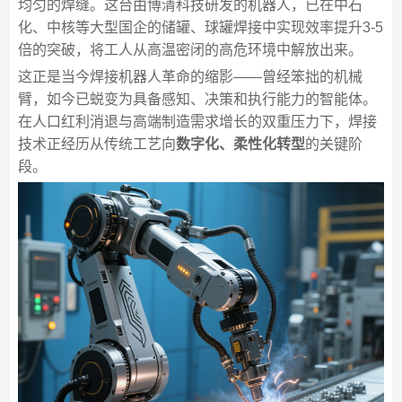
均匀的焊缝。这台由博清科技研发的机器人，已在中石
化、中核等大型国企的储罐、球罐焊接中实现效率提升3-5
倍的突破，将工人从高温密闭的高危环境中解放出来。
这正是当今焊接机器人革命的缩影——曾经笨拙的机械
臂，如今已蜕变为具备感知、决策和执行能力的智能体。
在人口红利消退与高端制造需求增长的双重压力下，焊接
技术正经历从传统工艺向
数字化、柔性化转型
的关键阶
段。