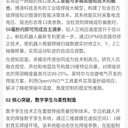
实现这一跨越的核心是
人工智能与多模态感知技术的融
合
。博清科技发布的工业级焊接大模型，构建了包含百万
级焊接知识图谱的智能决策体系。其系统能实时采集电流
电压、熔池形态等13类参数，当检测到焊缝成形偏差时，
50毫秒内即可完成自主调参
，较人工响应速度提升千倍以
上。新松机器人最新专利更进一步，通过DPM动态路径修
正技术，使机器人根据焊缝扫描数据实时修正X、Y、Z三
轴偏移量，实现运动轨迹的自适应调整。
在感知层面，多模态传感协同成为技术制高点。研究人员
融合视觉、声纹和电弧信号构建19维特征向量，对焊接状
态的预测精度最高可达99.25%。英特尔与信捷电气开发的
焊接方案，利用OpenVINO™工具套件实现毫秒级响应，
解决了精密焊接中温度、角度控制的稳定性难题。
02 核心突破，数字孪生与柔性制造
数字孪生技术正在重塑焊接质量控制体系。华沿机器人开
发的焊接数字孪生系统，通过三维建模在虚拟空间1：1映
射真实焊接环境。该系统能动态优化焊接参数，在船舶制