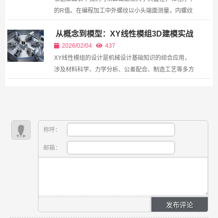
的R值。在编程加工中外螺纹以小头端面测量，内螺纹
以大头端面测量。 下面我们来计算外螺纹的尺寸： 1：
从概念到模型：XY线性模组3D建模实战
比1比16我们可以先算出每一毫米长度的直径，1...
全解析
2026/02/04
437
XY线性模组的设计是机械设计基础知识的综合应用，
涉及材料科学、力学分析、公差配合、制造工艺等多方
面知识。通过这次完整的设计过程，我们不仅创建了一
个可...
称呼：
邮箱：