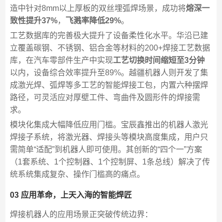
造中针对8mm以上厚板的双丝埋弧焊场景，成功将
熔深一
致性提升37%
，
飞溅率降低29%
。
工艺数据库的完善极大提升了设备柔性化水平。华沿已建
立覆盖碳钢、不锈钢、铝合金等材料的200+焊接工艺数据
库，在汽车零部件生产中实现
工艺切换时间缩短至3分钟
以内，设备综合效率提升至89%。越疆机器人则开发了集
成激光焊、弧焊等多工艺的智能焊接工包，内置六种摆焊
路径，可灵活应对厚壁工件、弯曲件及圆形件的焊接需
求。
模块化集成大幅降低应用门槛。宝辰鑫推出的机器人激光
焊接子系统，将激光器、焊接头等模块高度集成，用户只
需简单“适配”到机器人即可使用。其创新的“四个一”方案
（1套系统、1个控制器、1个控制屏、1条总线）解决了传
统系统集成复杂、操作门槛高的痛点。
03 应用革命，上天入海的智能焊匠
焊接机器人的应用场景正突破传统边界：