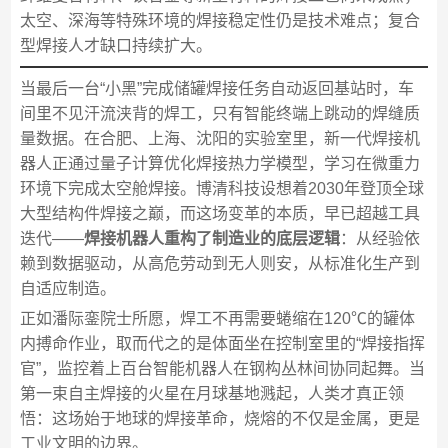
太空、深海等特殊环境的焊接稳定性仍是技术难点；复合
型焊接人才缺口持续扩大。
当最后一台“小黑”完成储罐焊接任务自动返回基站时，车
间里不见汗流浃背的焊工，只有智能终端上跳动的焊缝质
量数据。在合肥、上海、沈阳的实验室里，新一代焊接机
器人正通过量子计算优化焊接热力学模型，学习在微重力
环境下完成太空舱焊接。博清科技设想着2030年登顶全球
大型结构件焊接之巅，而这场变革的本质，早已超越工具
迭代——
焊接机器人重构了制造业的底层逻辑
：从经验依
赖到数据驱动，从高危劳动到无人则安，从标准化生产到
自适应制造。
正如潘际銮院士所愿，焊工不再需要蜷缩在120℃的罐体
内搏命作业，取而代之的是体面坐在控制室里的“焊接指挥
官”，监控着上百台智能机器人在钢构丛林间协同起舞。当
第一束自主焊接的火星在月球基地溅起，人类才真正领
悟：这场始于地球的焊接革命，烧熔的不仅是金属，更是
工业文明的边界。