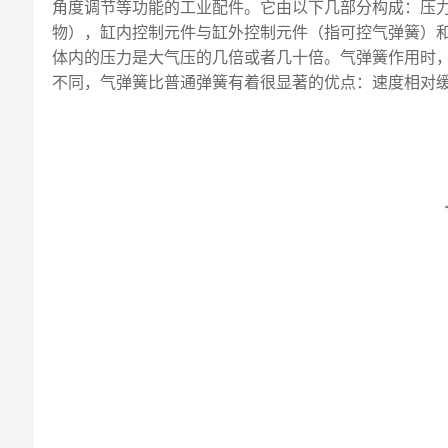
角度调节等功能的工业配件。它由以下几部分构成：压
物），缸内控制元件与缸外控制元件（指可控气弹簧）
体内的压力是大气压的几倍或者几十倍。气弹簧作用时
不同，气弹簧比普通弹簧有着很显著的优点：速度相对缓