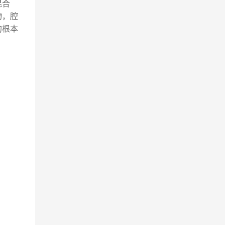
混合
物，腔
的根本