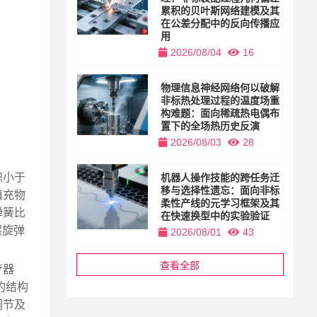
累积的贝叶斯网络建模及其
在公差分配中的反向传播应
用
2026/08/04
16
物理信息神经网络何以破解
非标热处理过程的温度场重
构难题：面向稀疏热电偶布
置下的全场热历史反演
2026/08/03
28
积小于
机器人操作技能的跨任务迁
移与选择性遗忘：面向非标
填充物
柔性产线的元学习框架及其
弹簧比
在快速换型中的实验验证
螺旋弹
2026/08/01
43
查看全部
疗器
的结构
调节及