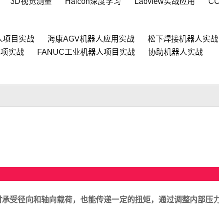
3D视觉测量
Halcon深度学习
Labview实战应用
C
人项目实战
海康AGV机器人应用实战
松下焊接机器人实战
人项实战
FANUC工业机器人项目实战
协助机器人实战
时承受径向和轴向载荷，也能传递一定的扭矩，通过调整内部压