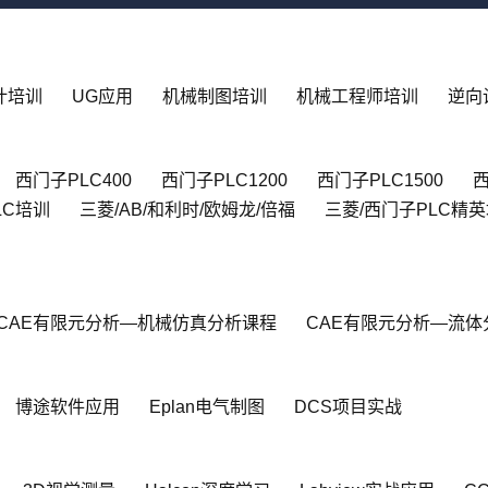
设计培训
UG应用
机械制图培训
机械工程师培训
逆向
西门子PLC400
西门子PLC1200
西门子PLC1500
西
LC培训
三菱/AB/和利时/欧姆龙/倍福
三菱/西门子PLC精
CAE有限元分析—机械仿真分析课程
CAE有限元分析—流体
博途软件应用
Eplan电气制图
DCS项目实战