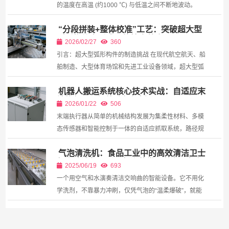
的温度在高温 (约1000 ℃) 与低温之间不断地波动。
01 切削液的影响 当切削刃切入和切出时，温度变化会
“分段拼装+整体校准”工艺：突破超大型
加剧。因此，切削刃会受到热冲击和周期性应力...
弧形构件变形难题的技术革命
2026/02/27
360
引言：超大型弧形构件的制造挑战 在现代航空航天、船
舶制造、大型体育场馆和先进工业设备领域，超大型弧
形构件的需求日益增长。这些构件往往具有复杂的曲面
机器人搬运系统核心技术实战：自适应末
几何特征，尺寸巨大，对制造精度要求极高。传统的
端执行器与智能路径规划
整...
2026/01/22
506
末端执行器从简单的机械结构发展为集柔性材料、多模
态传感器和智能控制于一体的自适应抓取系统，路径规
划从单一算法发展为融合全局与局部、兼顾静态与动
气泡清洗机：食品工业中的高效清洁卫士
态、...
气泡清洗机：千万气泡的微观战争，如何
2025/06/19
693
洗出舌尖上的安全？
一个用空气和水演奏清洁交响曲的智能设备。它不用化
学洗剂，不靠暴力冲刷，仅凭气泡的“温柔爆破”，就能
实现比人工清洗高3倍的洁净度，同时节约80%的用水
量。...