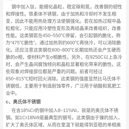
钢中加入钛，能细化晶粒，稳定碳和氮，改善钢的韧性
和焊接性。铁素体不锈钢，由于加热和冷却时不发生相
变，因此不能用热处理方法使钢强化。若在加热过程中晶
粒粗化，只能应用冷塑性变形及再结晶来改善组织，改善
性能。这类钢若在450~550℃停留，会引起钢的脆化，称
为“475℃脆性”。通过加热到约600℃再快冷，可以消除脆
化。还应注意这类钢在600~800℃长期加热还会产生硬而
脆的σ相，使材料产生σ相脆性。另外，在9250C以上急冷
时，会产生晶间腐蚀倾向和晶粒显著粗化带来的脆性。这
些现象对焊接部位都是严重的问题。前者可经过
650~815℃短时回火消除。这类钢的强度显然比马氏体不
锈钢低，主要用于制造耐蚀零件，广泛用于硝酸和氮肥工
业中。
c、奥氏体不锈钢
在含18%Cr的钢中加入8~11%Ni，就是的奥氏体不锈
钢。如1Cr18Ni9是最典型的钢号。这类钢由于镍的加入，
扩大了奥氏体区域，从而在室温下就能得到亚稳的单相奥