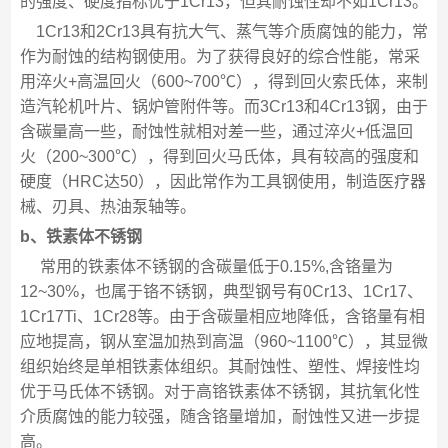
的强度、硬度指标优于1Cr13，但其耐蚀性却不如1Cr13。
1Cr13和2Cr13具有抗大气、蒸气等介质腐蚀的能力，常
作为耐蚀的结构钢使用。为了获得良好的综合性能，常采
用淬火+高温回火（600~700℃），得到回火索氏体，来制
造汽轮机叶片、锅炉管附件等。而3Cr13和4Cr13钢，由于
含碳量高一些，耐蚀性就相对差一些，通过淬火+低温回
火（200~300℃），得到回火马氏体，具有较高的强度和
硬度（HRC达50），因此常作为工具钢使用，制造医疗器
械、刃具、热油泵轴等。
b、铁素体不锈钢
常用的铁素体不锈钢的含碳量低于0.15%,含铬量为
12~30%，也属于铬不锈钢，典型钢号有0Cr13、1Cr17、
1Cr17Ti、1Cr28等。由于含碳量相应地降低，含铬量有相
应地提高，钢从室温加热到高温（960~1100℃），其显微
组织始终是单相铁素体组织。其耐蚀性、塑性、焊接性均
优于马氏体不锈钢。对于高铬铁素体不锈钢，其抗氧化性
介质腐蚀的能力较强，随含铬量增加，耐蚀性又进一步提
高。