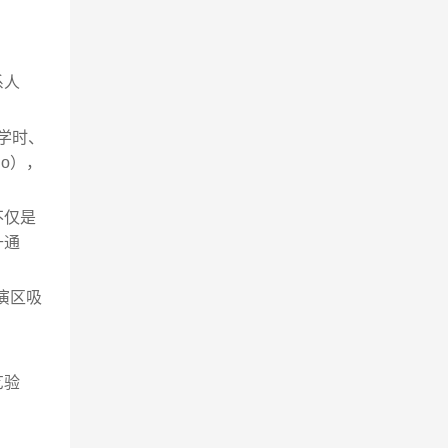
系人
学时、
o），
不仅是
升通
演区吸
艺验