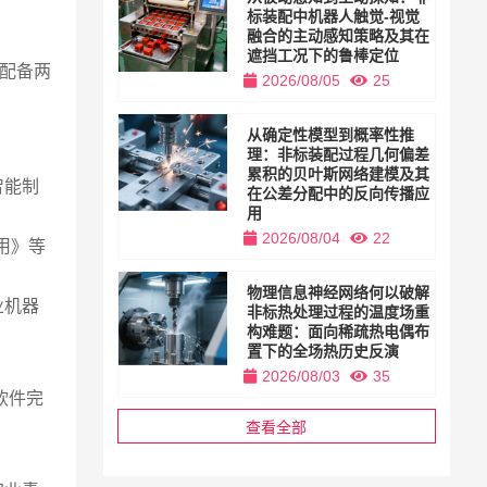
。
标装配中机器人触觉-视觉
融合的主动感知策略及其在
遮挡工况下的鲁棒定位
米配备两
2026/08/05
25
从确定性模型到概率性推
理：非标装配过程几何偏差
累积的贝叶斯网络建模及其
智能制
在公差分配中的反向传播应
用
2026/08/04
22
用》等
物理信息神经网络何以破解
业机器
非标热处理过程的温度场重
构难题：面向稀疏热电偶布
置下的全场热历史反演
2026/08/03
35
软件完
查看全部