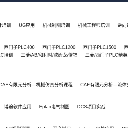
设计培训
UG应用
机械制图培训
机械工程师培训
逆向
西门子PLC400
西门子PLC1200
西门子PLC1500
西
LC培训
三菱/AB/和利时/欧姆龙/倍福
三菱/西门子PLC精
CAE有限元分析—机械仿真分析课程
CAE有限元分析—流体
博途软件应用
Eplan电气制图
DCS项目实战