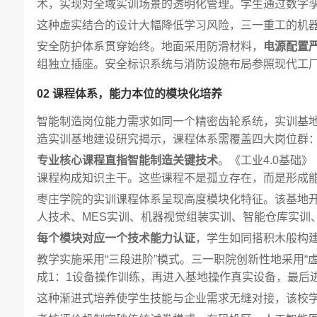
术，实现对全域实训场景的透明化管理。学生通过数字
这种虚实结合的设计大幅降低学习风险，三一重工的机器
安全防护体系贯穿始终。地面采用防滑材料，
电源配置
组独立插座。安全标识系统与消防设施布局参照现代工
02 课程体系，能力本位的模块化培养
智能制造岗位能力需求如同一个精密齿轮系统，实训基
造实训基地建设研究揭示，课程体系需覆盖四大岗位群
专业核心课程直指智能制造关键技术
。《工业4.0基础
课程构成知识主干。这些课程不是孤立存在，而是形成
枣庄学院的实训课程体系呈现高度模块化特征。该基地开
人技术、MES实训、机器视觉组装实训、智能仓库实训
每个模块对应一个技术能力认证
，学生如同搭积木般构
教学实施采用“三段进阶”模式。三一职院创新性地采用
成1：1设备操作训练，再进入基地操作真实设备，最后
这种渐进式培养使学生技能与企业需求无缝对接，该校学