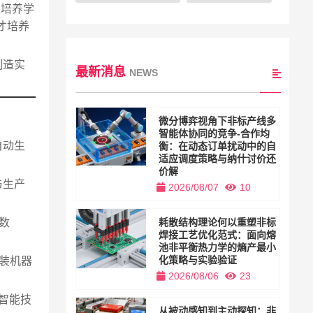
，培养学
才培养
制造实
最新消息
NEWS
微分博弈视角下非标产线多
智能体协同的竞争-合作均
自动生
衡：在动态订单扰动中的自
适应调度策略与纳什讨价还
价解
与生产
2026/08/07
10
数
耗散结构理论何以重塑非标
焊接工艺优化范式：面向熔
池非平衡热力学的熵产最小
化策略与实验验证
组装机器
2026/08/06
23
。
智能技
从被动感知到主动探知：非