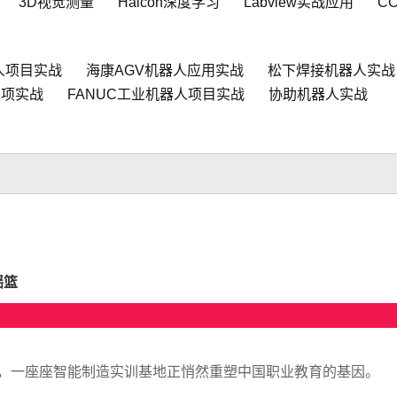
3D视觉测量
Halcon深度学习
Labview实战应用
C
人项目实战
海康AGV机器人应用实战
松下焊接机器人实战
人项实战
FANUC工业机器人项目实战
协助机器人实战
摇篮
，一座座智能制造实训基地正悄然重塑中国职业教育的基因。