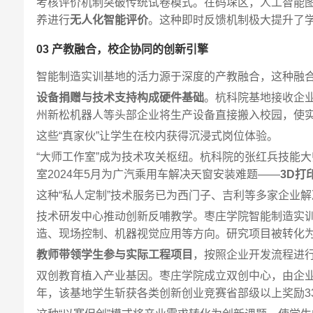
考核评价机制突破传统试卷模式。在码垛区，人工智能
养进行
无人化智能评价
。这种即时反馈机制极大提升了
03 产教融合，校企协同的创新引擎
智能制造实训基地的活力源于深度的产教融合，这种融
设备捐赠与技术支持构成硬件基础
。杭科院基地接收企业
州新松机器人等头部企业将生产设备直接搬入校园，使
这些“真家伙”让学生在校内获得沉浸式岗位体验。
“大师工作室”成为技术攻关枢纽。杭科院的张红兵技能
室2024年5月为广汽乘用车解决天窗安装难题——
3D打
这种“私人定制”技术服务已为西门子、吉利等多家企业
技术研发中心推动创新反哺教学。枣庄学院智能制造实训
造、现场控制、机器视觉应用等方向。研究项目被转化
教师带领学生参与实际工程项目
，按照企业开发流程进
双创教育植入产业基因。枣庄学院成立双创中心，由企业
年，该基地学生斩获各类创新创业竞赛省部级以上奖励3