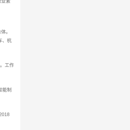
职业素
合体。
车、杭
域。工作
智能制
018