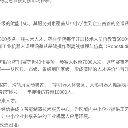
生的创意直接对接市场检验。
升级的赋能中心。其服务对象覆盖从中小学生到企业高管的全谱
000多名一线技术人才，枣庄学院每年开展技术人员再教育5000
工业机器人课程涵盖从基础操作到离线编程与仿真（Robostudi
振兴杯”国赛等近40个赛项，参赛人数超7000人次。这些赛事
节——从区县、市级、省级到国家级，形成清晰的人才评价与晋
示馆内，滑轨屏互动装置、写字机器人体验区、人形机器人舞蹈表
馆”称号，一年接待访客超10000人。
未来人才。
方经信委成立智能制造技术服务中心，为区域内中小企业提供工
，让中小企业共享先进的工业机器人应用环境。
化改造困境。