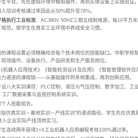
孪生平台，先在虚拟环境中模拟操作，再到实体设备上实践验证
人培训考核通过率因此从50%提升至78%。
严格执行工业标准
：AC380V 50HZ三相五线制电源，每10平方
厂规范，使学生在真实工业环境中养成安全习惯。
地的课程设置必须精确咬合每个技术岗位的技能缺口。中职学校
：现场操作、设备执行、产品研发和生产服务岗位。
》《机器人应用技术》《智能检测设计及应用》《智能管理软件应
能力递进的课程链——从基础操作到系统集成，再到创新应用。
设八大实训课目：PLC控制、液压与气压控制、数字加工、工
、工厂数据采集与监视控制系统实训。
建个人技能组合。
“虚拟仿真实训－基地实训－产线实训”的递进路径。学生先在仿真
进入企业实际产线顶岗实习。
生连续两年获得1+X工业机器人应用编程考核100%通过率。