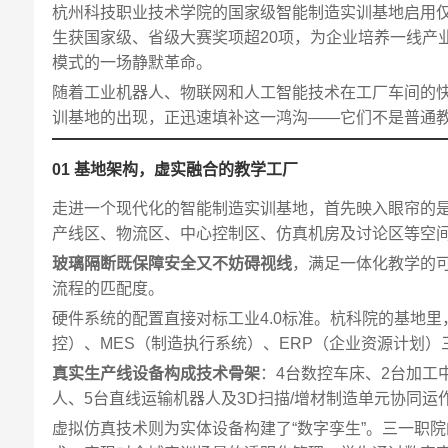
杭州科技职业技术学院的国家级智能制造实训基地启用仅
生获国家级、省级大赛奖项超20项，为企业培养一线产
模式的一场静默革命。
随着工业机器人、物联网和人工智能技术在工厂车间的
训基地的出现，正迅速填补这一鸿沟——它们不是普通
01 基地架构，虚实融合的教学工厂
走进一个现代化的智能制造实训基地，首先映入眼帘的
产线区、物流区、中心控制区、仿真机房及讨论区等空
玻璃隔断既保障安全又不妨碍视线
，满足一体化教学的
流程的匹配度。
硬件系统的配置直接对标工业4.0标准。杭科院的基地
控）、MES（制造执行系统）、ERP（企业资源计划）
真实生产线设备构成技术骨架
：4台数控车床、2台加工
人、5台直线运输机器人及3D扫描/增材制造单元协同
虚拟仿真技术则为实体设备构建了“数字孪生”。三一职