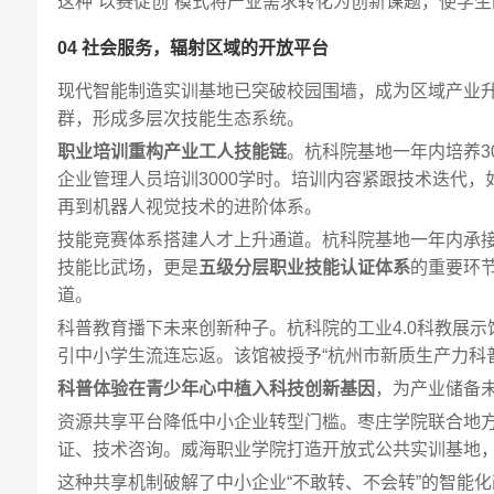
这种“以赛促创”模式将产业需求转化为创新课题，使学
04 社会服务，辐射区域的开放平台
现代智能制造实训基地已突破校园围墙，成为区域产业
群，形成多层次技能生态系统。
职业培训重构产业工人技能链
。杭科院基地一年内培养3
企业管理人员培训3000学时。培训内容紧跟技术迭代，如
再到机器人视觉技术的进阶体系。
技能竞赛体系搭建人才上升通道。杭科院基地一年内承接“
技能比武场，更是
五级分层职业技能认证体系
的重要环
道。
科普教育播下未来创新种子。杭科院的工业4.0科教展
引中小学生流连忘返。该馆被授予“杭州市新质生产力科普
科普体验在青少年心中植入科技创新基因
，为产业储备
资源共享平台降低中小企业转型门槛。枣庄学院联合地
证、技术咨询。威海职业学院打造开放式公共实训基地
这种共享机制破解了中小企业“不敢转、不会转”的智能