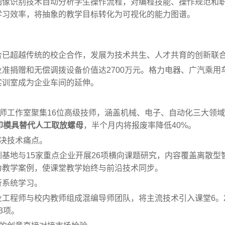
图像识别技术自动分析学生操作流程，对编程技能、操作规范和
学习效率，将抽象的教学目标转化为可视化的能力图谱。
合已超越传统的校企合作，发展为技术共生、人才共育的创新联
准捐赠和无偿调拨设备价值达2700万元。格力电器、广汽乘用
实训室成为企业车间的延伸。
大师工作室聚集16位高级技师，涵盖机械、电子、自动化三大领
印模具替代人工取放螺母
，半个月内将报废率降低40%。
解决技术痛点。
基地与15家重点企业开展26项横向课题研究，内容覆盖离散型
为教学案例，使课堂教学始终与前沿技术同步。
行系统学习。
工程师与校内教师组成混编导师团队，将主流技术引入课堂6。2
3项。