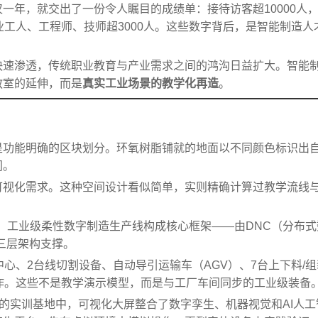
一年，就交出了一份令人瞩目的成绩单：接待访客超10000人
业工人、工程师、技师超3000人。这些数字背后，是智能制造人
快速渗透，传统职业教育与产业需求之间的鸿沟日益扩大。智能
教室的延伸，而是
真实工业场景的教学化再造
。
是功能明确的区块划分。环氧树脂铺就的地面以不同颜色标识出
间。
可视化需求。这种空间设计看似简单，实则精确计算过教学流线
里，工业级柔性数字制造生产线构成核心框架——由DNC（分布式
三层架构支撑。
中心、2台线切割设备、自动导引运输车（AGV）、7台上下料/
运作。这些不是教学演示模型，而是与工厂车间同步的工业级装备
院的实训基地中，可视化大屏整合了数字孪生、机器视觉和AI人工