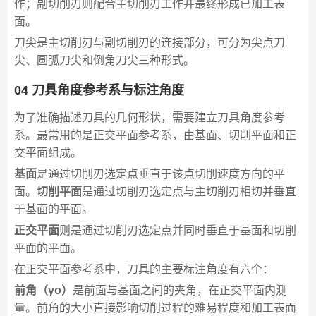
作；副切削刃则配合主切削刃工作并最终形成已加工表
面。
刀尖是主切削刃与副切削刃的连接部分，可分为尖点刀
尖、圆弧刀尖和倒角刀尖三种形式。
04 刀具角度参考系与标注角度
为了准确描述刀具的几何形状，需要建立刀具角度参考
系。最常用的是正交平面参考系，由基面、切削平面和正
交平面组成。
基面
是通过切削刃选定点垂直于该点切削速度方向的平
面。
切削平面
是通过切削刃选定点与主切削刃相切并垂直
于基面的平面。
正交平面
则是通过切削刃选定点并同时垂直于基面和切削
平面的平面。
在正交平面参考系中，刀具的主要标注角度有六个：
前角（γo）
是前面与基面之间的夹角，在正交平面内测
量。前角的大小直接影响切削过程的难易程度和加工表面