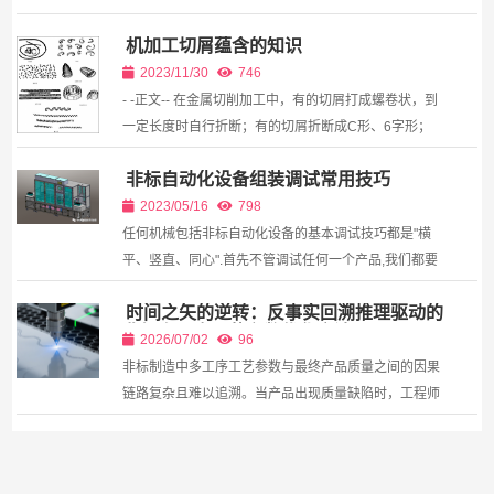
IRT（等时实时）通讯的解决方案。系统集成伺服驱动
机加工切屑蕴含的知识
器（S120）、编码器及HMI，利用MC_Power、
MC_MoveRelative等运...
2023/11/30
746
- -正文-- 在金属切削加工中，有的切屑打成螺卷状，到
一定长度时自行折断；有的切屑折断成C形、6字形；
有的呈发条状卷屑...
非标自动化设备组装调试常用技巧
2023/05/16
798
任何机械包括非标自动化设备的基本调试技巧都是"横
平、竖直、同心".首先不管调试任何一个产品,我们都要
了解它的特性,和客 户的技术要求。下面我为大家介绍
时间之矢的逆转：反事实回溯推理驱动的
一些常见的调试技巧。 1)了解产品特性(包括外观...
非标多工序工艺参数优化方法
2026/07/02
96
非标制造中多工序工艺参数与最终产品质量之间的因果
链路复杂且难以追溯。当产品出现质量缺陷时，工程师
往往难以精确定位关键工艺节点并进行针对性修正。本
文提出基于因果时序推理的反事实回溯优化方法，建
立...