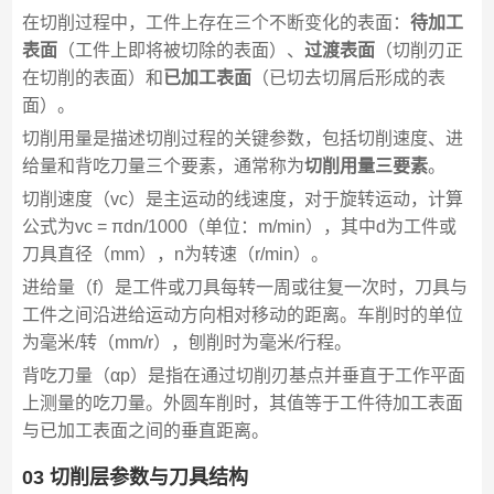
在切削过程中，工件上存在三个不断变化的表面：
待加工
表面
（工件上即将被切除的表面）、
过渡表面
（切削刃正
在切削的表面）和
已加工表面
（已切去切屑后形成的表
面）。
切削用量是描述切削过程的关键参数，包括切削速度、进
给量和背吃刀量三个要素，通常称为
切削用量三要素
。
切削速度（vc）是主运动的线速度，对于旋转运动，计算
公式为vc = πdn/1000（单位：m/min），其中d为工件或
刀具直径（mm），n为转速（r/min）。
进给量（f）是工件或刀具每转一周或往复一次时，刀具与
工件之间沿进给运动方向相对移动的距离。车削时的单位
为毫米/转（mm/r），刨削时为毫米/行程。
背吃刀量（αp）是指在通过切削刃基点并垂直于工作平面
上测量的吃刀量。外圆车削时，其值等于工件待加工表面
与已加工表面之间的垂直距离。
03 切削层参数与刀具结构