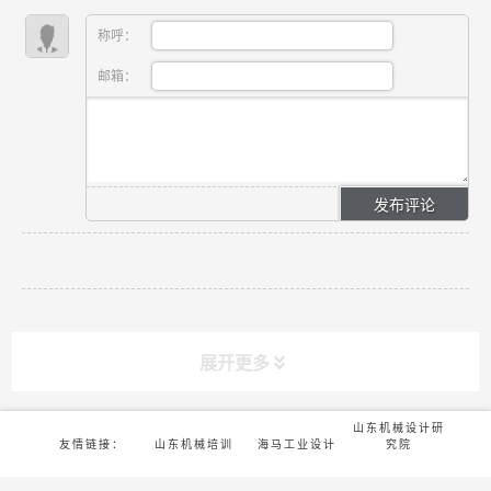
称呼：
邮箱：
展开更多
山东机械设计研
友情链接：
山东机械培训
海马工业设计
究院
版权所有©2022-济南海马机械设计有限公司 |
鲁ICP备16016777号-7
课程分类
CLASS