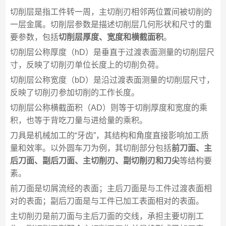
切削层是指工件转一周，主切削刃相邻两位置间被切削的
一层金属。切削层参数是描述切削层几何形状和尺寸的重
要参数，包括
切削层厚度、宽度和横截面积
。
切削层公称厚度（hD）是垂直于过渡表面测量的切削层尺
寸，反映了切削刃单位长度上的切削负荷。
切削层公称宽度（bD）是沿过渡表面测量的切削层尺寸，
反映了切削刃参加切削的工作长度。
切削层公称横截面积（AD）则等于切削厚度和宽度的乘
积，也等于背吃刀量与进给量的乘积。
刀具是机械加工的“牙齿”，其结构和角度直接影响加工质
量和效率。以外圆车刀为例，其切削部分包括
前刀面、主
后刀面、副后刀面、主切削刃、副切削刃和刀尖
等结构要
素。
前刀面是切屑流经的表面；主后刀面是与工件过渡表面相
对的表面；副后刀面是与工件已加工表面相对的表面。
主切削刃是前刀面与主后刀面的交线，承担主要切削工