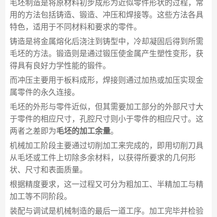
毛坯制造是将原材料初步成形为近似零件形状的过程，常
用的方法包括铸造、锻造、冲压和焊接等。这些方法各具
特色，适用于不同材料和要求的零件。
铸造是将金属熔化后浇注到铸型中，冷却凝固后得到所需
毛坯的方法。锻造则是通过锻压使金属产生塑性变形，获
得具有良好力学性能的锻件。
而冲压主要用于板料成形，焊接则通过加热或加压实现金
属零件的永久连接。
毛坯的外形与零件近似，但其需要加工部分的外部尺寸大
于零件的相应尺寸，孔腔尺寸则小于零件的相应尺寸。这
两者之差即为
毛坯的加工余量
。
机械加工阶段主要通过切削加工来完成的，即用切削刀具
从毛坯或工件上切除多余材料，以获得所要求的几何形
状、尺寸和表面质量。
根据精度要求，这一过程又可分为粗加工、半精加工与精
加工等不同阶段。
装配与调试是机械制造的最后一道工序。加工完毕并检验