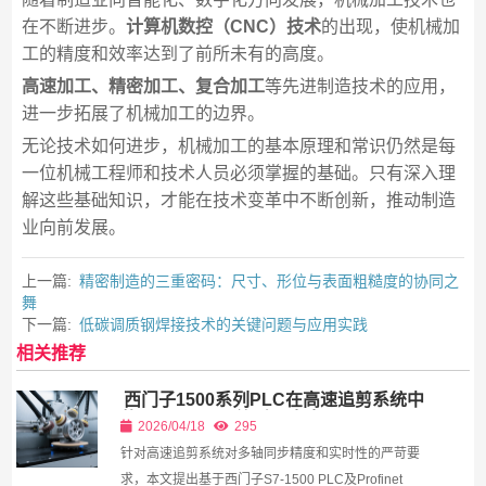
在不断进步。
计算机数控（CNC）技术
的出现，使机械加
工的精度和效率达到了前所未有的高度。
高速加工、精密加工、复合加工
等先进制造技术的应用，
进一步拓展了机械加工的边界。
无论技术如何进步，机械加工的基本原理和常识仍然是每
一位机械工程师和技术人员必须掌握的基础。只有深入理
解这些基础知识，才能在技术变革中不断创新，推动制造
业向前发展。
上一篇:
精密制造的三重密码：尺寸、形位与表面粗糙度的协同之
舞
下一篇:
低碳调质钢焊接技术的关键问题与应用实践​
相关推荐
西门子1500系列PLC在高速追剪系统中
的Profinet IRT等时同步应用
2026/04/18
295
针对高速追剪系统对多轴同步精度和实时性的严苛要
求，本文提出基于西门子S7-1500 PLC及Profinet