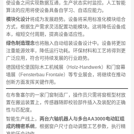
使设备之间实现数据互通，生产状态实时监控。人工智能
算法的应用将使设备具备自学习、自适应能力。
模块化设计
将成为发展趋势。设备将采用标准化模块组合
方式，根据生产需求灵活配置功能模块。这将降低设备成
本，缩短交付周期，提高设备适应性。
绿色制造理念
也将融入自动组装设备设计中。设备将更加
注重能源效率，降低运行功耗。环保材料和工艺将得到更
广泛应用，符合可持续发展的行业趋势。
德国纽伦堡国际木工机械展（Holz-Handwerk）和门窗幕
墙展（Fensterbau Frontale）等专业展会，将继续在推动
创新方面发挥关键作用。
在布鲁塞尔的一家门窗制造厂，操作员只需将窗框型材放
置在搬运装置上，传感器随即校验部件插入及装配的正确
性与匹配度。
智能生产线上，
两台六轴机器人与多台AA3000电动缸组
成的精密系统
，根据窗户尺寸自动调整工艺参数，执行精
准的压合动作。