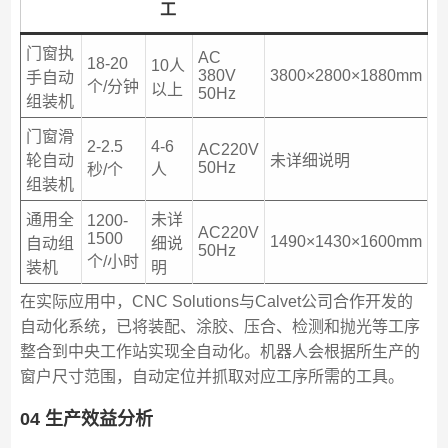
工
门窗执
AC
18-20
10人
380V
3800×2800×1880mm
手自动
个/分钟
以上
50Hz
组装机
门窗滑
2-2.5
4-6
AC220V
轮自动
未详细说明
50Hz
秒/个
人
组装机
通用全
未详
1200-
AC220V
1500
1490×1430×1600mm
自动组
细说
50Hz
个/小时
装机
明
在实际应用中，CNC Solutions与Calvet公司合作开发的
自动化系统，已将装配、涂胶、压合、检测和抛光等工序
整合到中央工作站实现全自动化。机器人会根据所生产的
窗户尺寸范围，自动定位并抓取对应工序所需的工具。
04 生产效益分析