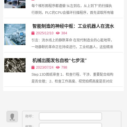
每个梯形图程序都遵循“从左到右，从上到下”的扫描执
行原则。PLC的CPU会循环扫描程序，首先读取所有输
入状态，然后按顺序执行每个梯级，最后更新输出状
智能制造的神经中枢：工业机器人在流水
态。这...
线中的协同与编程革新
2025/12/10
384
引言：流水线上的静默革命 在现代制造业的心脏地带，
一场静默的革命正在持续进行。工业机器人，这些精准
不知疲倦的机械臂，已从早期单调重复的搬运工具，演
机械出图发包自检“七步法”
变为智能生产线上具备感知、决策和执行能力的“数字...
2023/07/24
798
Step.13D图纸审查 1、检查行程、干涉、重要配合结构
是否合理； 2、检查工作高度、视觉拍照高度是否对应
及合理； 3、检查孔位大小、位置是否正确； 4、检查
零件是否方便加工，无内直角无法加工；...
称呼：