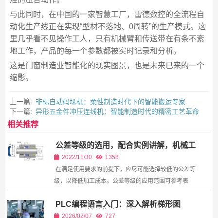
与此同时，在中国的一家智慧工厂，雷德数控的全流程自
动化生产线正在实现“型材不落地、0周转”的生产模式。这
里几乎看不见操作工人，只有机械臂和传送带在有条不紊
地工作，产品的每一个参数都被实时记录和分析。
这是门窗制造业智能化的现实图景，也是未来已来的一个
缩影。
上一篇:
非标自动码垛机：柔性制造时代下的智能搬运专家
下一篇:
异形五金件冲压连线机：智能制造时代的精密工艺革命
相关推荐
公差等级的选用，配合实例讲解，机械工
程师必知
2022/11/30
1358
在满足使用要求的前提下，应尽可能选择较低的公差等
级，以降低加工成本。公差等级的应用范围可参考表
1，各种加工方法所能达到的公差等级可参考表1-3-2，
PLC编程语言入门：深入解析梯形图
公差等级的选择及应用可参考表1-3-3。此外，在选择...
（LAD）基础指令
2026/02/07
727