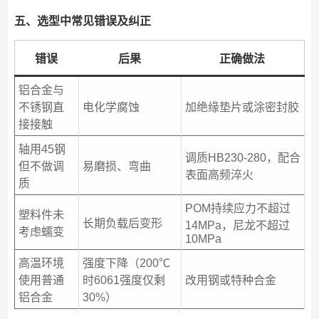
五、选型中常见错误及纠正
错误
后果
正确做法
铝合金与
不锈钢直
电化学腐蚀
加绝缘垫片或涂密封胶
接接触
轴用45钢
调质HB230-280，配合
但不做调
易磨损、弯曲
表面高频淬火
质
POM持续应力不超过
塑料件未
长期负载后变形
14MPa，尼龙不超过
考虑蠕变
10MPa
高温环境
强度下降（200℃
使用普通
时6061强度仅剩
改用钢或特种合金
铝合金
30%）