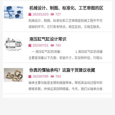
要辅助设备，当我们需要非标自动化设备时，那么非标
机械设计、制图、标准化、工艺审图的区
自动化设备设计制造步骤是怎样的呢? 一、确定开...
别？
2023/12/23
727
机械设计、制图、标准化和工艺审图是机械工程中不可
或缺的环节，它们各有特点，相互区别，又相互联系。
本文将详细介绍这四者的概念、区别及其在工程实践中
液压缸气缸设计常识
的意义。 一、机械设计 机械设计是机械工程的...
2023/07/21
763
一.液压缸气缸的测量： 1.液压缸气缸的测量
主要是测量以下方面：安装尺寸，缸径和杆径，行程以
及外部特殊结构。有标牌的要记录标牌上的一切内容，
你真的懂轴承吗？这篇干货建议收藏
对于带位移传感器或接近开关的，要记录其型号。缸体
内...
2023/07/05
783
轴承主要功能是支撑机械旋转体，降低其运动过程中的
摩擦系数，并保证其回转精度。今天，我们从轴承分类
的角度，进一步了解它。按运动元件摩擦性质的不同，
轴承可分为滚动轴承和滑动轴承两大类。其中滚动轴承
已经...