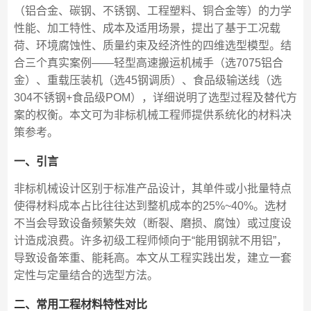
（铝合金、碳钢、不锈钢、工程塑料、铜合金等）的力学
性能、加工特性、成本及适用场景，提出了基于工况载
荷、环境腐蚀性、质量约束及经济性的四维选型模型。结
合三个真实案例——轻型高速搬运机械手（选7075铝合
金）、重载压装机（选45钢调质）、食品级输送线（选
304不锈钢+食品级POM），详细说明了选型过程及替代方
案的权衡。本文可为非标机械工程师提供系统化的材料决
策参考。
一、引言
非标机械设计区别于标准产品设计，其单件或小批量特点
使得材料成本占比往往达到整机成本的25%~40%。选材
不当会导致设备频繁失效（断裂、磨损、腐蚀）或过度设
计造成浪费。许多初级工程师倾向于“能用钢就不用铝”，
导致设备笨重、能耗高。本文从工程实践出发，建立一套
定性与定量结合的选型方法。
二、常用工程材料特性对比