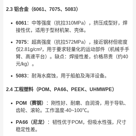
2.3 铝合金（6061、7075、5083）
6061
：中等强度（抗拉310MPa），挤压成型好，焊
接性优，适用于型材机架、壳体。
7075
：超高强度（抗拉572MPa），接近钢材但密度
仅2.81g/cm³，用于要求轻量化的运动部件（机械手手
臂、高速平台）。缺点：焊接性差，价格昂贵（约40
元/kg）。
5083
：耐海水腐蚀，用于船舶及海洋设备。
2.4 工程塑料（POM、PA66、PEEK、UHMWPE）
POM（赛钢）
：刚性好、耐磨、自润滑，用于导轨、
齿轮、滚轮。工作温度-40~100℃。
PA66（尼龙）
：韧性优于POM，但吸水性强，尺寸
稳定性差。