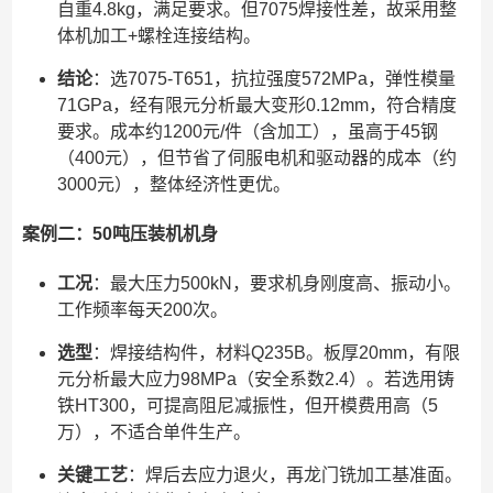
自重4.8kg，满足要求。但7075焊接性差，故采用整
体机加工+螺栓连接结构。
结论
：选7075-T651，抗拉强度572MPa，弹性模量
71GPa，经有限元分析最大变形0.12mm，符合精度
要求。成本约1200元/件（含加工），虽高于45钢
（400元），但节省了伺服电机和驱动器的成本（约
3000元），整体经济性更优。
案例二：50吨压装机机身
工况
：最大压力500kN，要求机身刚度高、振动小。
工作频率每天200次。
选型
：焊接结构件，材料Q235B。板厚20mm，有限
元分析最大应力98MPa（安全系数2.4）。若选用铸
铁HT300，可提高阻尼减振性，但开模费用高（5
万），不适合单件生产。
关键工艺
：焊后去应力退火，再龙门铣加工基准面。