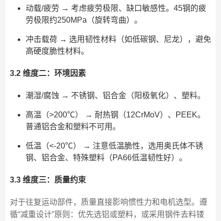
动载/疲劳 → 考虑疲劳极限、缺口敏感性。45钢的疲
劳极限约250MPa（旋转弯曲）。
冲击载荷 → 选用韧性材料（如低碳钢、尼龙），避免
高硬度脆性材料。
3.2 维度二：环境因素
潮湿/腐蚀 → 不锈钢、铝合金（阳极氧化）、塑料。
高温（>200℃） → 耐热钢（12CrMoV）、PEEK。
普通铝合金和塑料不可用。
低温（<-20℃） → 注意低温脆性，选用奥氏体不锈
钢、铝合金、特殊塑料（PA66低温韧性好）。
3.3 维度三：质量约束
对于往复运动部件，质量直接影响惯性力和电机选型。遵
循“减重设计”原则：优先选铝或塑料，或采用钢件去料镂