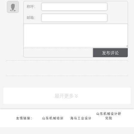
称呼：
邮箱：
展开更多
山东机械设计研
友情链接：
山东机械培训
海马工业设计
究院
版权所有©2022-济南海马机械设计有限公司 |
鲁ICP备16016777号-7
课程分类
CLASS
筋斗云手套生产
工业设计课程招