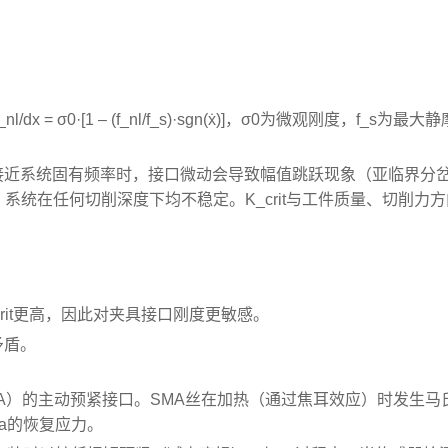
 σ0·[1 – (f_nl/f_s)·sgn(ẋ)]，σ0为微观刚度，f_s为最大
接近系统固有频率时，接口微动会导致幅值跳跃现象（亚临界分
时，系统在任何切削深度下均不稳定。K_crit与工件质量、切削力
rit更高，因此对夹具接口刚度更敏感。
矛盾。
MA）的主动预紧接口。SMA丝在加热（通过焦耳效应）时发生马
Pa的恢复应力。