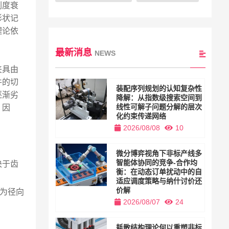
刚度衰
形状记
理论依
最新消息
NEWS
夹具由
件的切
装配序列规划的认知复杂性
逐渐劣
降解：从指数级搜索空间到
线性可解子问题分解的层次
。因
化约束传递网络
2026/08/08
10
微分博弈视角下非标产线多
智能体协同的竞争-合作均
决于齿
衡：在动态订单扰动中的自
。
适应调度策略与纳什讨价还
价解
r为径向
2026/08/07
24
耗散结构理论何以重塑非标