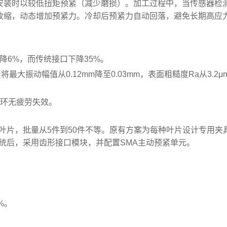
安装时以较低扭矩预紧（减少磨损）。加工过程中，当传感器检
收缩，动态增加预紧力。冷却后预紧力自动回落，避免长期高应
降6%，而传统接口下降35%。
最大振动幅值从0.12mm降至0.03mm，表面粗糙度Ra从3.2μ
循环无疲劳失效。
叶片，批量从5件到50件不等。原有方案为每种叶片设计专用夹
统后，采用齿形接口模块，并配置SMA主动预紧单元。
%。