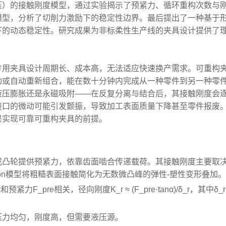
压）的接触刚度模型，通过实验揭示了预紧力、循环重构次数与
模型，分析了切削力激励下的稳定性边界。最后提出了一种基于
下的动态稳定性。研究成果为非标柔性生产线的夹具设计提供了
专用夹具设计周期长、成本高，无法适应快速换产需求。可重构
动或自动重新组合，能在数十分钟内完成从一种零件到另一种零
液压膨胀还是永磁吸附——在反复分离与结合后，其接触刚度会
接口的微动可能引发颤振，导致加工表面质量下降甚至零件报废
是实现可靠可重构夹具的前提。
或凸轮提供预紧力，依靠齿面啮合传递载荷。其接触刚度主要取
iamson模型将粗糙表面接触简化为无数微凸峰的弹性-塑性变形叠加
pre相关，径向刚度K_r ≈ (F_pre·tanα)/δ_r，其中δ_
压力均匀，刚度高，但需要液压源。