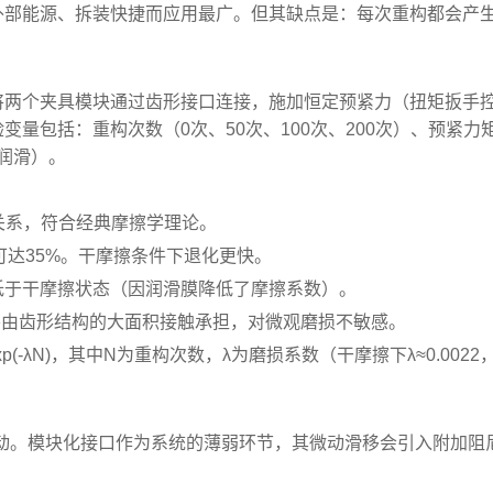
外部能源、拆装快捷而应用最广。但其缺点是：每次重构都会产
将两个夹具模块通过齿形接口连接，施加恒定预紧力（扭矩扳手
量包括：重构次数（0次、50次、100次、200次）、预紧力
₂润滑）。
关系，符合经典摩擦学理论。
下降可达35%。干摩擦条件下退化更快。
低于干摩擦状态（因润滑膜降低了摩擦系数）。
主要由齿形结构的大面积接触承担，对微观磨损不敏感。
 exp(-λN)，其中N为重构次数，λ为磨损系数（干摩擦下λ≈0.002
动。模块化接口作为系统的薄弱环节，其微动滑移会引入附加阻