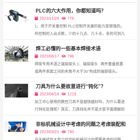
PLC的六大作用，你都知道吗？
2023/11/28
776
1、用于开关量控制 PLC控制开关量的能力是很强的。
所控制的入出点数，少的十几点、几十点，多的可到几
百、几千，甚至几万点，由于它能联网点数几乎不受限
焊工必懂的一些基本焊接术语
制，不管多少点都能控制所控制的逻辑问题可以是多种
多...
2023/06/17
796
焊接专用术语之端接接头 1．端接接头 两件重叠放置
或两件表面之间的夹角不大于30°构成的端部接头。
2．卷边接头 待焊件端部预先卷边，焊后卷边只部分
刀具为什么要故意进行“钝化”？
熔化的接头。 3．套管接头...
2023/04/18
1219
加工中心使用的数控刀具不是越快越好吗，为什么要进
行钝化处理呢？其实，刀具钝化并不是大家字面理解的
意思，而是提高刀具使用寿命的方式。 通过平整、抛
非标机械设计中考虑的问题之考虑装配和
光、去毛刺等工序提高刀具质量。这其实是刀具在精磨
维修的机械结构设计
之...
2023/03/22
780
今天继续给大家介绍非标机械设计中需要考虑的问题，