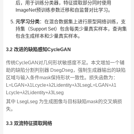
后，用于训练分类器，特征提取部分同时使用
ImageNet预训练参数迁移和自监督对比学习。
元学习分类
：在混合数据集上进行原型网络训练，支
持集（Support Set）包含每类少量真实样本，查询集
包含生成样本和少量真实样本。
3.2 改进的缺陷感知CycleGAN
传统CycleGAN对几何形状敏感度不足。本文增加一个辅
助的缺陷分割判别器 Dseg
D
seg​，强制生成器输出的缺陷
区域与输入条件mask保持形状一致性。损失函数为：
L=LGAN+λ1Lcycle+λ2Lidentity+λ3LsegL=LGAN​+
λ
1​
Lcycle​+
λ
2​Lidentity​+
λ
3​Lseg​
其中 LsegLseg​ 为生成图像与目标缺陷mask的交叉熵损
失。
3.3 双流特征提取网络