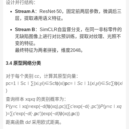
设计并行结构：
Stream A
：ResNet-50，固定前两层参数，微调后三
层，提取通用语义特征。
Stream B
：SimCLR自监督分支，在同一非标零件的
无缺陷图像上进行对比预训练，提取对纹理、光照不
变的特征。
最终特征为两者拼接，维度2048。
3.4 原型网络分类
对于每个类别 c
c
，计算其原型向量：
pc=1∣Sc∣∑(xi,yi)∈Scfϕ(xi)
p
c
​=∣
S
c
​∣1​(
x
i
​,
y
i
​)∈
S
c
​∑​
f
ϕ
​(
x
i
)
查询样本 xq
x
q
​ 的类别概率为：
P(y=c∣xq)=exp⁡(−d(fϕ(xq),pc))∑c′exp⁡(−d(⋅,pc′))
P
(
y
=
c
∣
x
q
)=∑
c
′​exp(−
d
(⋅,
p
c
′​))exp(−
d
(
f
ϕ
​(
x
q
​),
p
c
​))​
距离函数 d
d
采用欧式距离。