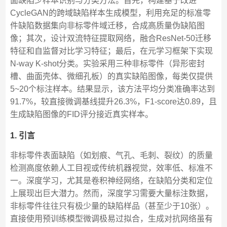
面缺陷少样本识别与分类方法。首先，构建基于改进
CycleGAN的跨域缺陷样本生成模型，利用充足的标准零
件缺陷数据集向非标零件域迁移，合成高质量伪缺陷图
像；其次，设计双流特征提取网络，融合ResNet-50迁移
特征和自监督对比学习特征；最后，在元学习框架下实现
N-way K-shot分类。实验采用三种非标零件（异形密封
槽、曲面壳体、微细孔板）的真实缺陷图像，每类仅提供
5~20个标注样本。结果显示，该方法平均分类准确率达到
91.7%，较直接微调基线提升26.3%，F1-score达0.89，且
生成缺陷图像的FID评分接近真实样本。
1. 引言
非标零件表面缺陷（如划痕、气孔、毛刺、裂纹）的质量
检测高度依赖人工目视或传统机器视觉，效率低、标准不
一。深度学习，尤其是卷积神经网络，在缺陷分类和定位
上展现出巨大潜力。然而，深度学习需要大量标注数据，
非标零件往往只有极少量的缺陷样品（甚至少于10张）。
直接使用预训练模型微调极易过拟合，生成对抗网络虽有