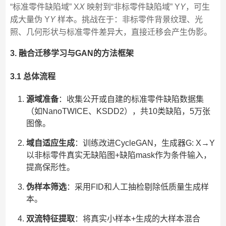
“标准零件缺陷域” X
X
映射到“非标零件缺陷域” Y
Y
，可生
成大量伪 Y
Y
样本。挑战在于：非标零件背景纹理、光
照、几何形状与标准零件差异大，直接迁移会产生伪影。
3. 融合迁移学习与GAN的方法框架
3.1 总体流程
源域准备
：收集公开或自建的标准零件缺陷数据集
（如NanoTWICE、KSDD2），共10类缺陷，5万张
图像。
域自适应生成
：训练改进CycleGAN，生成器G: X→Y
以非标零件真实无缺陷图+缺陷mask作为条件输入，
提高保形性。
伪样本筛选
：采用FID和人工抽检剔除低质量生成样
本。
双流特征提取
：将真实小样本+生成的大样本混合