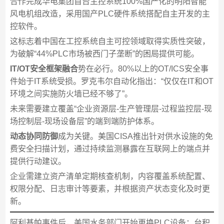
合作完成华电集团首台主控系统100%国产化的明阳智能
风电机组改造，采用国产PLC硬件系统搭配自主开发的主
控软件。
这标志着中国在工控系统自主可控领域取得实质性突破，
为破解“44%PLC市场被西门子垄断”的困局提供可能。
IT/OT安全框架融合
势在必行。80%以上的OT/ICS安全事
件始于IT系统受损。罗克韦尔自动化指出：“仅仅在IT和OT
环境之间实施防火墙已经不够了”。
未来需要建立覆盖“企业资源层-生产管理层-过程监控层-现
场控制层-现场设备层”的端到端防护体系。
动态协同防御
成为关键。美国CISA推出针对供水设施的免
费安全扫描计划，通过持续监测暴露在互联网上的端点并
提供行动建议。
企业需建立资产清单定期核查机制，内容覆盖系统配置、
权限分配、日志审计等要素，并根据资产状态变化及时更
新。
阿利基帕事件后，美国水务部门开始更换PLC设备；台积