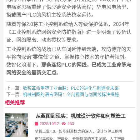
电痛定思痛重建了供应链安全评估流程；华电风电场里，
搭载国产PLC的风机主控系统稳定运转。
随着等保2.0将工业控制系统纳入等级保护体系，2024年
《工业控制系统网络安全防护指南》进一步明确了设备认
证、网络隔离、动态授权等要求。
工业控制系统的战场已从车间延伸到云端，攻防博弈的天
平将向深谙“
零信任
”之道、掌握核心技术的守护者倾斜。
数智化浪潮下，
那条连接PLC的网线，已成为工业命脉与
网络安全的最新交汇点
。
上一篇:
数智革命重塑工业血脉：PLC的进化与制造业未来
下一篇:
机械制图的语言密码：全剖视图与剖面线标注探秘
相关推荐
从蓝图到现实：机械设计软件如何塑造工
业制造的数字化灵魂
2025/10/12
453
随着工业4.0、智能制造概念的深入，设计软件正朝着
更加集成化、智能化、云端协同的方向发展。人工智能