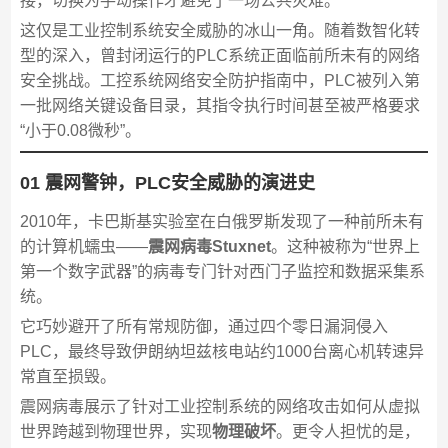
接，切换为手动操作才避免了一场公共灾难。
这仅是工业控制系统安全威胁的冰山一角。随着数智化转
型的深入，曾封闭运行的PLC系统正面临前所未有的网络
安全挑战。工控系统网络安全防护指南中，PLC被列入第
一批网络关键设备目录，其指令执行时间甚至被严格要求
“小于0.08微秒”。
01 震网警钟，PLC安全威胁的演进史
2010年，卡巴斯基实验室在白俄罗斯发现了一种前所未有
的计算机蠕虫——
震网病毒Stuxnet
。这种被称为“世界上
第一个数字武器”的病毒专门针对西门子监控和数据采集系
统。
它巧妙避开了所有常规防御，通过四个零日漏洞侵入
PLC，最终导致伊朗纳坦兹核电站约1000台离心机转速异
常直至损毁。
震网病毒展示了针对工业控制系统的网络攻击如何从虚拟
世界跨越到物理世界，实现
物理破坏
。更令人担忧的是，