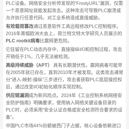
PLC设备。网络安全分析师发现的“FrostyURL”漏洞，仅需
一个恶意网址就能发起攻击。这种攻击可导致PLC崩溃或
允许执行任意代码，对工业系统造成直接威胁。
有效载荷篡改
通过恶意软件工具远程修改PLC控制程序。
2016年黑帽欧洲大会上，荷兰特文特大学研究人员展示的
PLC rootkit病毒
比震网更危险。
它驻留在PLC动态内存中，直接操纵I/O和控制过程，攻击
开销低于1%，几乎无法被检测。
高级持续威胁（APT）
具有长期潜伏性。震网病毒可能早
在2005年就已存在，直到2010年才被发现。这类攻击通常
分“进入-映射-操纵”三步进行，攻击者获取PLC底层操控权
后，通过改变I/O初始化顺序实现控制。
供应链漏洞
成为新风险点。2024年《工业控制系统网络安
全防护指南》明确要求，使用纳入网络关键设备目录的
PLC时，必须采用“安全认证合格或安全检测符合要求的设
备”。
中国PLC市场44%份额被西门子占据，核心设备依赖进口