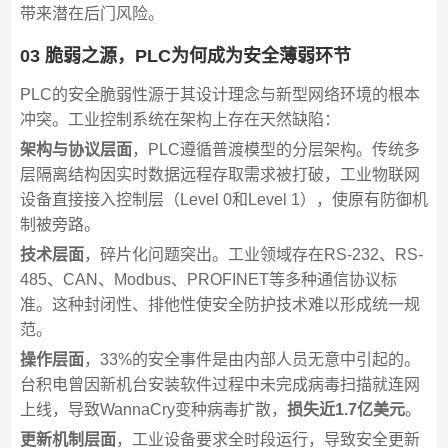
带来潜在后门风险。
03 脆弱之源，PLC为何成为安全薄弱环节
PLC的安全脆弱性源于其设计理念与新型网络环境的根本
冲突。工业控制系统在架构上存在天然缺陷：
架构与协议层面
，PLC遵循普渡模型的分层架构。传统多
层隔离结构因实时数据远程存取需求被打破，工业物联网
设备直接接入控制层（Level 0和Level 1），使原有防御机
制被旁路。
技术层面
，碎片化问题突出。工业领域存在RS-232、RS-
485、CAN、Modbus、PROFINET等多种通信协议标
准。这种封闭性、排他性使安全防护技术难以形成统一规
范。
操作层面
，33%的安全事件是由内部人员无意中引起的。
台积电曾因新机台安装软件过程中未完成病毒扫描就连网
上线，导致WannaCry变种病毒扩散，
损失近1.7亿美元
。
更新机制层面
，工业设备要求全时段运行，导致安全更新