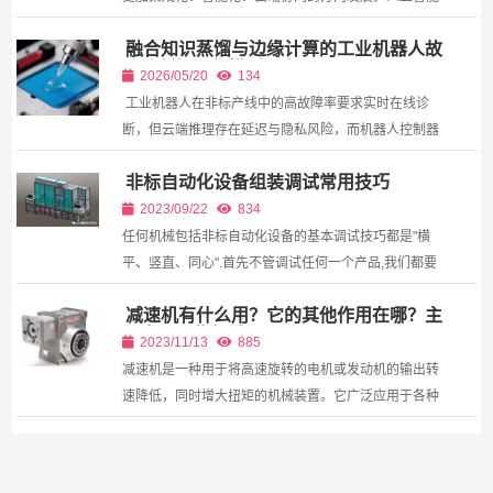
技术的引入正在改变传统的交互方式——智能推荐、自
融合知识蒸馏与边缘计算的工业机器人故
动优化...
障诊断轻量化模型研究
2026/05/20
134
工业机器人在非标产线中的高故障率要求实时在线诊
断，但云端推理存在延迟与隐私风险，而机器人控制器
计算资源有限。本文提出一种基于知识蒸馏的轻量化故
非标自动化设备组装调试常用技巧
障诊断模型，将复杂的深度残差网络教师模型的知识压
缩到...
2023/09/22
834
任何机械包括非标自动化设备的基本调试技巧都是"横
平、竖直、同心".首先不管调试任何一个产品,我们都要
了解它的特性,和客 户的技术要求。下面我为大家介绍
减速机有什么用？它的其他作用在哪？主
一些常见的调试技巧。 1)了解产品特性(包括外观...
要应用哪些领域？
2023/11/13
885
减速机是一种用于将高速旋转的电机或发动机的输出转
速降低，同时增大扭矩的机械装置。它广泛应用于各种
工业传动系统中，如机床、电力、冶金、化工、纺织、
印染、食品、医药、汽车、航空航天等。减速机本身不
能产...