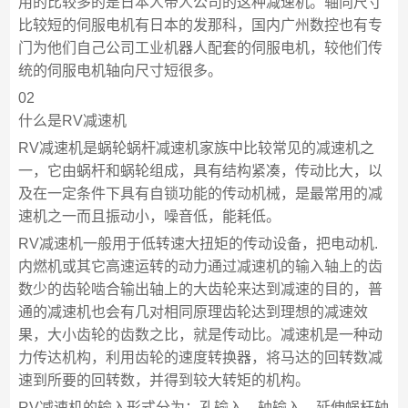
用的比较多的是日本人帝人公司的这种减速机。轴向尺寸
比较短的伺服电机有日本的发那科，国内广州数控也有专
门为他们自己公司工业机器人配套的伺服电机，较他们传
统的伺服电机轴向尺寸短很多。
02
什么是RV减速机
RV减速机是蜗轮蜗杆减速机家族中比较常见的减速机之
一，它由蜗杆和蜗轮组成，具有结构紧凑，传动比大，以
及在一定条件下具有自锁功能的传动机械，是最常用的减
速机之一而且振动小，噪音低，能耗低。
RV减速机一般用于低转速大扭矩的传动设备，把电动机.
内燃机或其它高速运转的动力通过减速机的输入轴上的齿
数少的齿轮啮合输出轴上的大齿轮来达到减速的目的，普
通的减速机也会有几对相同原理齿轮达到理想的减速效
果，大小齿轮的齿数之比，就是传动比。减速机是一种动
力传达机构，利用齿轮的速度转换器，将马达的回转数减
速到所要的回转数，并得到较大转矩的机构。
RV减速机的输入形式分为：孔输入、轴输入、延伸蜗杆轴