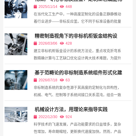
工创新
2025/11/14
448
在当代化工生产中，一种高度定制化的设备正静静推动
着行业进步——非标反应釜。它不同于标准设备的批量
生产，而是根据特定工艺需求“量身定制”的反应设备。
精密制造视角下的非标机柜钣金结构设
从石油冶炼到药品合成，从材料研制到食品加工，非标
计：折弯系数精确控制与工艺缺口优化研
反...
2026/03/06
428
究
建立非标机柜钣金设计的系统方法论，重点攻克折弯系
数精确计算与工艺缺口优化设计两大技术难题，为提升
非标机柜制造精度与结构可靠性提供理论支撑。
基于范畴论的非标制造系统组件形式化建
模：面向异构子系统间接口映射与结构保
2026/07/18
63
持的代数方法
非标制造系统的复杂性源于其高度的定制化与异构性，
机械、电气、控制等子系统间接口关系混沌，组合一致
性难以保证。传统基于经验或非形式化规则的集成方法
机械设计方法，用理论来指导实践
在面对日益增长的适应性需求时已显乏力。本文创新性
地将...
2022/12/30
924
科学技术的飞速发展，产品功能要求的日益增多，复杂
性增加，寿命期缩短，更新换代速度加快。然而，产品