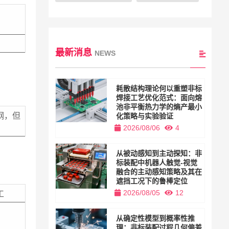
最新消息
NEWS
耗散结构理论何以重塑非标
焊接工艺优化范式：面向熔
池非平衡热力学的熵产最小
钢，但
化策略与实验验证
2026/08/06
4
从被动感知到主动探知：非
标装配中机器人触觉-视觉
融合的主动感知策略及其在
遮挡工况下的鲁棒定位
2026/08/05
12
工
从确定性模型到概率性推
理：非标装配过程几何偏差