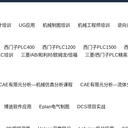
设计培训
UG应用
机械制图培训
机械工程师培训
逆向
西门子PLC400
西门子PLC1200
西门子PLC1500
西
LC培训
三菱/AB/和利时/欧姆龙/倍福
三菱/西门子PLC精
CAE有限元分析—机械仿真分析课程
CAE有限元分析—流体
博途软件应用
Eplan电气制图
DCS项目实战