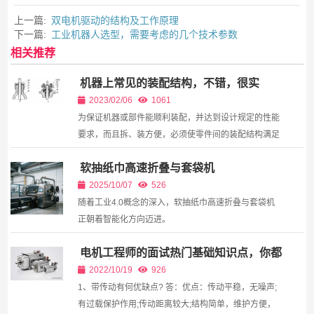
上一篇:
双电机驱动的结构及工作原理
下一篇:
工业机器人选型，需要考虑的几个技术参数
相关推荐
机器上常见的装配结构，不错，很实
用！
2023/02/06
1061
为保证机器或部件能顺利装配，并达到设计规定的性能
要求，而且拆、装方便，必须使零件间的装配结构满足
装配工艺要求。所以在设计绘制装配图时，应考虑合理
软抽纸巾高速折叠与套袋机
的装配结构工艺问题。 一、接触面的数量 1. ...
2025/10/07
526
随着工业4.0概念的深入，软抽纸巾高速折叠与套袋机
正朝着智能化方向迈进。
电机工程师的面试热门基础知识点，你都
能答对吗？
2022/10/19
926
1、带传动有何优缺点? 答：优点：传动平稳，无噪声;
有过载保护作用;传动距离较大;结构简单，维护方便，