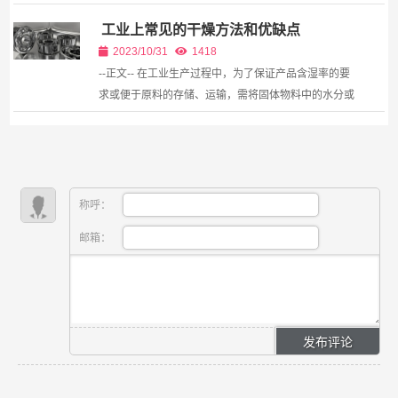
成本低。 缺点：传动比不能保证;结构不够紧凑;使用寿
工业上常见的干燥方法和优缺点
命短;传动效率低;不适用于高温、易燃、易爆...
2023/10/31
1418
--正文-- 在工业生产过程中，为了保证产品含湿率的要
求或便于原料的存储、运输，需将固体物料中的水分或
其他液体去除...
称呼：
邮箱：