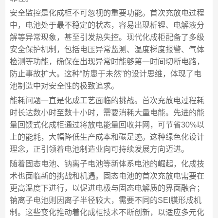
安全监控是化成柜不可忽视的重要功能。首次充放电过程
中，电池处于最不稳定的状态，容易出现析锂、电解液分
解等异常现象，甚至引发热失控。现代化成柜配备了多级
安全保护机制，包括电压异常监测、温度梯度报警、气体
检测等功能，确保在出现异常时能够第一时间切断电路，
防止事故扩大。这种“防患于未然”的设计思维，体现了电
池制造中对安全性的极致追求。
能耗问题一直是化成工艺面临的挑战。首次充放电过程耗
时长达数小时至数十小时，需要消耗大量电能。先进的能
量回馈式化成柜通过将放电能量回收并网，可节省30%以
上的能耗，大幅降低生产成本和碳足迹。这种绿色化设计
理念，正引领着电池制造业向可持续发展方向迈进。
随着固态电池、钠离子电池等新体系电池的崛起，化成技
术也面临新的挑战和机遇。固态电池的首次充放电需要在
更高温度下进行，以促进电极与固态电解质的界面融合；
钠离子电池则因离子半径较大，需要不同的SEI膜形成机
制。这些变化推动着化成柜技术不断创新，以适应多元化