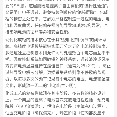
要的SEI膜。这层膜既是锂离子自由穿梭的“选择性通道”，
又是阻止电子通过、避免持续副反应的“绝缘屏障”。化成
柜的精密之处在于，它必须严格控制这一过程的电压、电
流和温度曲线，任何偏差都可能导致SEI膜结构异常，直
接影响电池的循环寿命和安全性能。
现代化成柜的技术核心在于其“感知-控制-调节”的闭环系
统。高精度电源模块能够实现万分之五的电流控制精度，
多通道独立控制技术则允许同时处理数百个电芯而互不干
扰。温度控制系统如同敏锐的神经系统，通过液冷或风冷
方式将电池温度维持在最佳窗口（通常为25±2℃），防止
过热导致电解液分解。数据采集系统则像不停歇的监视
器，以每秒多次的频率记录每个电芯的电压、电流和温度
变化，形成独一无二的“电池出生证明”。
化成工艺的复杂性体现在其多阶段、多参数的精心设计
上。一个典型的锂离子电池首次充放电过程包括：预充电
阶段（小电流激活）、恒流充电阶段（主体充电过程）、
恒压充电阶段（确保满充）、静置阶段（使内部反应平