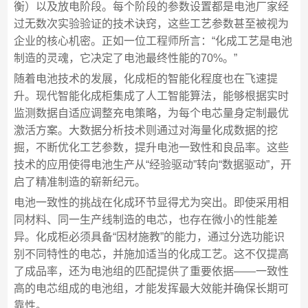
衡）以及放电阶段。每个阶段的参数设置都是电池厂家经
过无数次实验验证的技术诀窍，这些工艺参数甚至被视为
企业的核心机密。正如一位工程师所言：“化成工艺是电池
制造的灵魂，它决定了电池最终性能的70%。”
随着电池技术的发展，化成柜的智能化程度也在飞速提
升。现代智能化成柜集成了人工智能算法，能够根据实时
监测数据自适应调整充电策略，为每个电芯量身定制最优
激活方案。大数据分析技术则通过对海量化成数据的挖
掘，不断优化工艺参数，提升电池一致性和良品率。这些
技术的应用使得电池生产从“经验驱动”转向“数据驱动”，开
启了精准制造的崭新纪元。
电池一致性的挑战在化成环节显得尤为突出。即使采用相
同材料、同一生产线制造的电芯，也存在微小的性能差
异。化成柜必须具备“因材施教”的能力，通过分选功能识
别不同特性的电芯，并施加适当的化成工艺。这不仅提高
了成品率，还为电池组的匹配提供了重要依据——一致性
高的电芯组成的电池组，才能发挥最大效能并确保长期可
靠性。