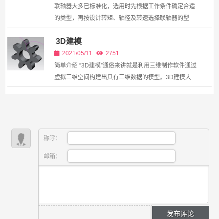
联轴器大多已标准化，选用时先根据工作条件确定合适
的类型，再按设计转矩、轴径及转速选择联轴器的型
号，必要时再校核其承载能力。 （1）联轴器类型的选
3D建模
择 应根据被连两轴的对中性、工作载荷的大小和性质...
2021/05/11
2751
简单介绍 “3D建模”通俗来讲就是利用三维制作软件通过
虚拟三维空间构建出具有三维数据的模型。3D建模大
概可分两类为：NURBS和多边形网格。 NURBS对要
求精细、弹性与复杂的模型有较好的应用，适合量化生
产...
称呼：
邮箱：