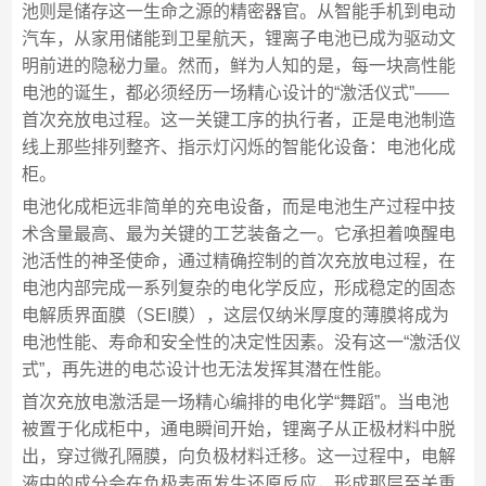
池则是储存这一生命之源的精密器官。从智能手机到电动
汽车，从家用储能到卫星航天，锂离子电池已成为驱动文
明前进的隐秘力量。然而，鲜为人知的是，每一块高性能
电池的诞生，都必须经历一场精心设计的“激活仪式”——
首次充放电过程。这一关键工序的执行者，正是电池制造
线上那些排列整齐、指示灯闪烁的智能化设备：电池化成
柜。
电池化成柜远非简单的充电设备，而是电池生产过程中技
术含量最高、最为关键的工艺装备之一。它承担着唤醒电
池活性的神圣使命，通过精确控制的首次充放电过程，在
电池内部完成一系列复杂的电化学反应，形成稳定的固态
电解质界面膜（SEI膜），这层仅纳米厚度的薄膜将成为
电池性能、寿命和安全性的决定性因素。没有这一“激活仪
式”，再先进的电芯设计也无法发挥其潜在性能。
首次充放电激活是一场精心编排的电化学“舞蹈”。当电池
被置于化成柜中，通电瞬间开始，锂离子从正极材料中脱
出，穿过微孔隔膜，向负极材料迁移。这一过程中，电解
液中的成分会在负极表面发生还原反应，形成那层至关重