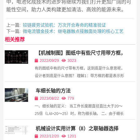
中，电池化成技术的进步将继续为我们打开更加广阔的可
能性空间，助力人类构建更加清洁、高效的能源未来。
上一篇:
铰链疲劳试验机：万次开合寿命的精准验证​
下一篇:
微电流镀金技术：继电器触点接触面处理的核心工艺
相关推荐
【机械制图】图纸中有些尺寸用带方框，
是何含义？
2022/09/29
3023
有的图纸中有的尺寸带有方框，这到底是什么意思呢，
设计者到底是什么意图？ 理解1：带方框的都是表示形
位公差的标注，但是线型尺寸用带方框又是什么意思
车细长轴的方法
呢，标注了尺寸却又没有标注相应形位公差值； ...
2023/08/22
779
一、细长轴的定义： 当工件长度跟直径直比大于20～
25倍（L/d>20～25）时，称为细长轴。 二、由于细长
轴本身刚性差（L/d值愈大，刚性愈差），在车削过程
机械设计实用计算（8）之联轴器选择
中会出现以下问题： 1、工件受切削力、自重和...
2022/12/20
1201