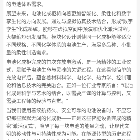
的电池体系需求。
展望未来，电池化成柜将向着更加智能化、柔性化和数字
孪生化的方向发展。通过与虚拟仿真技术结合，形成“数字
孪生”化成系统，能够在虚拟空间中预演和优化激活过程，
大幅缩短研发周期。模块化设计则使同一化成柜能够适应
不同规格、不同化学体系的电池生产，满足多品种、小批
量的柔性制造需求。
电池化成柜完成的首次充放电激活，是一场精妙的工业仪
式，是赋予电池生命与灵魂的关键过程。在这看似简单的
充放电背后，蕴含着材料科学、电化学、热力学、控制理
论和信息技术的完美融合。正如一位行业专家所言：“电池
化成是科学与艺术的结合，既需要严谨的计算与控制，又
需要工程师的经验与直觉。”
当我们使用着续航持久、安全可靠的电池设备时，不应忘
记那些默默无闻的化成柜——正是这些智能设备完成的精
密“激活仪式”，唤醒了每一块电池的能量之魂，让现代文
明的移动性与可持续性成为可能。在能源转型的历史进程