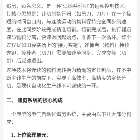
追剪，顾名思义，是一种“追随并剪切”的运动控制技术。
其核心思想是：让切割执行器（如剪刀、刀片）在一个极
短的时间窗口内，与连续运动的物料保持完全同步的速
度，在此同步阶段完成精准切割。切割完成后，执行器迅
速与物料分离，快速返回起始点，准备下一次循环。整个
过程犹如田径赛场上的“接力赛跑”，递棒者（物料）持续
奔跑，接棒者（切刀）需要加速至同步，完成交接（切
割）后减速退出。
这项技术将连续的物料流转换为精确的定长制品，在不中
断主线生产的前提下，实现了高效率、高精度的定长分
切，是现代自动化生产线不可或缺的一环。
二、 追剪系统的核心构成
一个典型的电气自动化追剪系统，主要由以下几大部分构
成：
上位管理单元
：