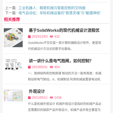
上一篇:
工业机器人：精密机械与智能控制的交响曲
下一篇:
电气自动化：非标机械设备的“智慧灵魂”与“敏捷神经”
相关推荐
基于SolidWorks的现代机械设计流程优
化与技术创新实践
2025/12/03
632
SolidWorks不仅仅是一款计算机辅助设计软件，更是现
代机械设计方法论的数字化载体。
讲一讲什么是电气抱闸，如何控制？
2023/05/31
954
一、抱闸结构和控制原理 制动的方法一般有两类：机械
制动和电气制动。A、机械制动 利用机械装置使电动机
断开电源后迅速停转的方法叫机械制动。 常用的方法：
外观设计
电磁抱闸制动。 1、电磁抱闸的结构： ...
2021/05/11
2439
什么是机械外观设计 机械外观设计是指好的机械产品必
定需要好的接卸产品外观设计。机械产品外观主要是为