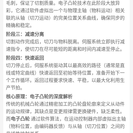
毛刺，保证了切割质量。电子凸轮技术在此阶段大放异
彩，它通过软件虚拟出一个与物理主轴（物料运动）相关
联的从轴（切刀运动）的完美位置关系曲线，确保同步的
精确和稳定。
阶段三：减速分离
切割动作完成后，切刀与物料脱离。伺服系统立即执行减
速指令，使切刀在尽可能短的距离和时间内减速至停止。
阶段四：快速返回
切刀停止后，伺服系统驱动其以最高效的路径（通常是直
线或特定曲线）快速返回至初始等待位置，准备开始下一
个工作循环。返回过程要求快速、平稳，以最大化利用生
产节拍。
核心原理：电子凸轮的深度解析
传统的机械凸轮通过精密加工的凸轮盘轮廓来定义从动件
的运动规律，其缺点是变更规律需更换硬件，缺乏柔性。
而
电子凸轮
通过软件算法，在运动控制器内部虚拟出主轴
（物料位置，由编码器反馈）与从轴（切刀位置）之间的