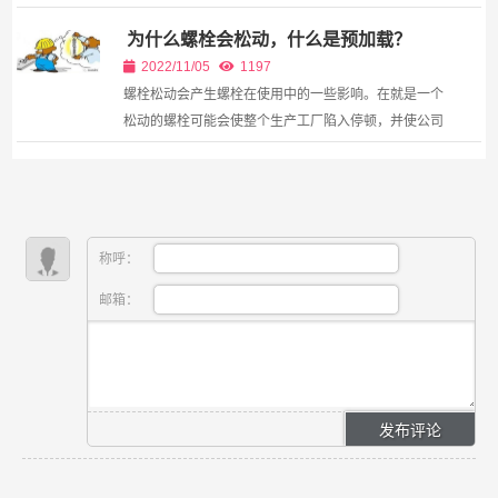
了机械本身带来稳定性以及与内部结构相关，这无疑会
为什么螺栓会松动，什么是预加载？
给机械外观设计带来一定程度上的要求，而好的机械...
2022/11/05
1197
螺栓松动会产生螺栓在使用中的一些影响。在就是一个
松动的螺栓可能会使整个生产工厂陷入停顿，并使公司
损失数千人民币甚至上万不等，在就是松动螺栓也会造
成工厂的的安全隐患。那么，螺栓松动的主要原因是什
么那...
称呼：
邮箱：