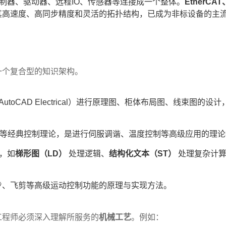
控制器、驱动器、远程IO、传感器等连接成一个整体。
EtherCAT
其高速度、高同步精度和灵活的拓扑结构，已成为非标设备的主
一个复合型的知识架构。
utoCAD Electrical）进行原理图、柜体布局图、线束图的设
偿等经典控制理论，是进行伺服调谐、温度控制等高级应用的理
言，如
梯形图（LD）
处理逻辑、
结构化文本（ST）
处理复杂计
步、飞剪等高级运动控制功能的原理与实现方法。
工程师必须深入理解所服务的
机械工艺
。例如：