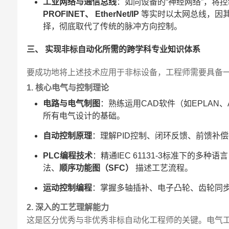
工业网络与通信总线
：如同设备的“神经网络”，将
PROFINET、 EtherNet/IP
等实时以太网总线，因
择，彻底取代了传统的脉冲方向控制。
三、 实现非标自动化所需的跨学科专业知识体系
要成功地将上述技术应用于非标设备，工程师需要具备
1. 核心电气与控制理论
电路与电气制图
：熟练运用CAD软件（如EPLAN、A
所有电气设计的基础。
自动控制原理
：理解PID控制、闭环反馈、前馈补
PLC编程技术
：精通IEC 61131-3标准下的多种语
法、
顺序功能图（SFC）
描述工艺流程。
运动控制编程
：掌握多轴插补、电子凸轮、齿轮同
2. 深入的工艺理解能力
这是区分优秀与非优秀非标自动化工程师的关键。电气