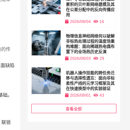
累积的贝叶斯网络建模及其
在公差分配中的反向传播应
用
2026/08/04
16
物理信息神经网络何以破解
非标热处理过程的温度场重
构难题：面向稀疏热电偶布
级的传
置下的全场热历史反演
2026/08/03
29
表面缺陷
机器人操作技能的跨任务迁
移与选择性遗忘：面向非标
柔性产线的元学习框架及其
在快速换型中的实验验证
基础。
2026/08/01
43
查看全部
、联锁