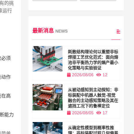
有的挑
靠运行
最新消息
NEWS
耗散结构理论何以重塑非标
焊接工艺优化范式：面向熔
统必须
池非平衡热力学的熵产最小
化策略与实验验证
2026/08/06
12
些动作
从被动感知到主动探知：非
标装配中机器人触觉-视觉
能在高
融合的主动感知策略及其在
遮挡工况下的鲁棒定位
2026/08/05
17
断能力
从确定性模型到概率性推
理：非标装配过程几何偏差
是简单