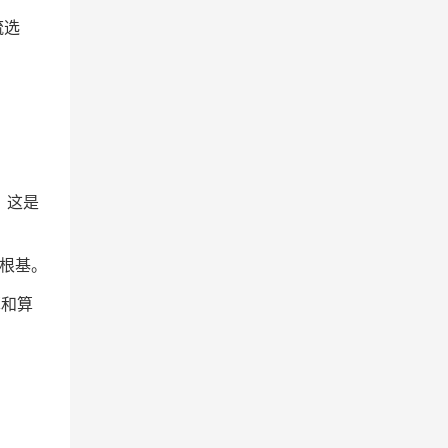
、
流选
计，这是
论根基。
算和算