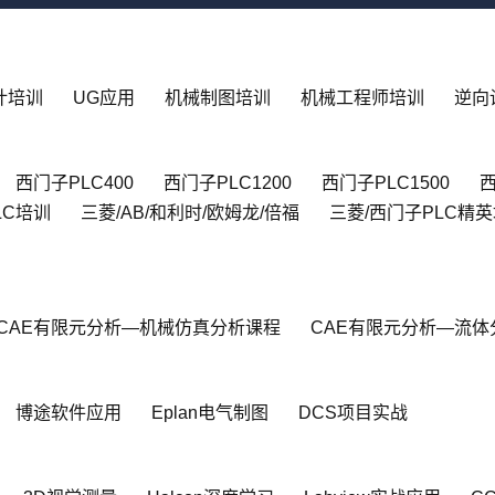
设计培训
UG应用
机械制图培训
机械工程师培训
逆向
西门子PLC400
西门子PLC1200
西门子PLC1500
西
LC培训
三菱/AB/和利时/欧姆龙/倍福
三菱/西门子PLC精
CAE有限元分析—机械仿真分析课程
CAE有限元分析—流体
博途软件应用
Eplan电气制图
DCS项目实战