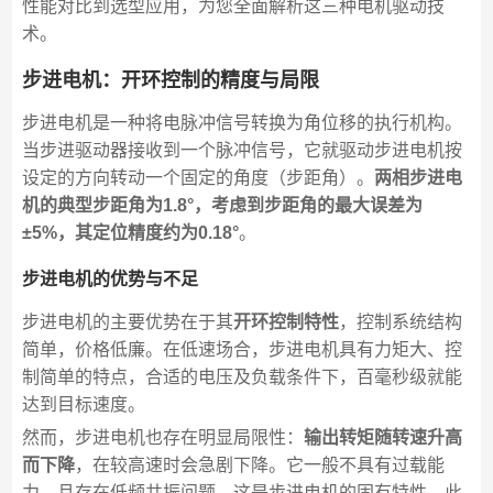
性能对比到选型应用，为您全面解析这三种电机驱动技
术。
步进电机：开环控制的精度与局限
步进电机是一种将电脉冲信号转换为角位移的执行机构。
当步进驱动器接收到一个脉冲信号，它就驱动步进电机按
设定的方向转动一个固定的角度（步距角）。
两相步进电
机的典型步距角为1.8°，考虑到步距角的最大误差为
±5%，其定位精度约为0.18°
。
步进电机的优势与不足
步进电机的主要优势在于其
开环控制特性
，控制系统结构
简单，价格低廉。在低速场合，步进电机具有力矩大、控
制简单的特点，合适的电压及负载条件下，百毫秒级就能
达到目标速度。
然而，步进电机也存在明显局限性：
输出转矩随转速升高
而下降
，在较高速时会急剧下降。它一般不具有过载能
力，且存在低频共振问题，这是步进电机的固有特性。此