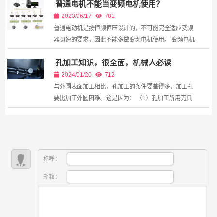
普通电机不能当变频电机使用？
机器人走一遍轨迹，机器人逐点复现——在面对工件位
置偏...
2023/06/17
781
普通电动机是按恒频恒压设计的，不可能完全适应变频
器调速的要求，因此不能多做变频电机使用。 变频电机
和普通电机的区别，主要表现在以下两个方面： 第一，
孔加工知识，很全面，机械人必读
普通电机只能在工频附近长时间工作，而变频电机...
2024/01/20
712
与外圆表面加工相比，孔加工的条件要差得多，加工孔
要比加工外圆困难。这是因为： （1）孔加工所用刀具
的尺寸受被加工孔尺寸的限制，刚性差，容易产生弯曲
变形和振动； （2）用定尺寸刀具加工孔时，孔加工...
称呼：
邮箱：