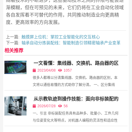
随着技术的不断进步，这些驱动技术之间的界限可能会逐
渐模糊，但在可预见的未来，它们仍将在工业自动化领域
各自发挥着不可替代的作用，共同推动制造业向更高精
度、更高效率的方向发展。
上一篇:
触摸屏上位机：掌控工业智能化的交互核心
下一篇:
轴承自动分拣装配线：智能制造引领精密轴承产业变革
相关推荐
一文看懂：集线器、交换机、路由器的区
别
2023/04/08
1057
很多人都难以分清集线器、交换机、路由器的区别，本
文将以通俗易懂的方式助你了解分清。 一、区分集线
器、交换机、路由器（比喻法） 某一天，你到你女友小
从示教轨迹到操作技能：面向非标装配的
芳(暂定这个名字吧)就读的学校去找她，那么你的做...
机器人动态运动原语进化框架及其在扰动
2026/07/28
56
环境下的快速适应
一、引言 非标装配任务具有品种多、批量小、工件几何
与位姿变化大等特点，对机器人编程的灵活性和适应性
提出了极高要求。传统的示教再现方式——操作员引导