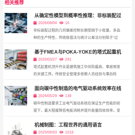
相关推荐
从确定性模型到概率性推理：非标装配过
程几何偏差累积的贝叶斯网络建模及其在
2026/08/04
16
公差分配中的反向传播应用
非标装配过程的几何偏差控制长期受困于小批量、多品
种的生产特性，传统极值法与统计公差法分别陷于“过
于保守”与“样本不足”的双重困境。本文系统梳理了非标
基于FMEA与POKA-YOKE的塔式起重机
装配公差分析从确定性模型向概率性推理的范式演进，
顶升作业安全防控体系设计
提出...
2026/03/27
291
塔式起重机顶升作业是建筑施工中风险最高、事故频发
的关键工序。传统安全管理多依赖人员经验与事后检
查，难以有效应对人因失误与隐蔽性机械故障。本文基
面向碳中性制造的电气驱动系统效率在线
于失效模式与影响分析（FMEA）理论，系统识别塔机
辨识与能量回收优化
顶升过程...
2026/05/29
138
碳中性制造要求工业电气驱动系统在保证生产性能的前
提下，最大程度降低电能消耗并提升能量回收效率。变
频驱动的电机、伺服系统以及制动电阻等环节存在显著
机械制图：工程世界的通用语言
的能量损失，而实际运行中负载特性、工况变化和设
备...
2025/06/03
1018