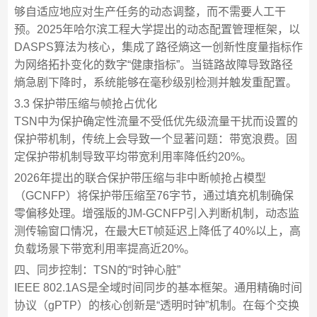
够自适应地应对生产任务的动态调整，而不需要人工干
预。2025年哈尔滨工程大学提出的动态配置管理框架，以
DASPS算法为核心，集成了路径熵这一创新性度量指标作
为网络拓扑变化的数字“健康指标”。当链路故障导致路径
熵急剧下降时，系统能够在毫秒级别检测并触发重配置。
3.3 保护带压缩与帧抢占优化
TSN中为保护确定性流量不受低优先级流量干扰而设置的
保护带机制，传统上会导致一个显著问题：带宽浪费。固
定保护带机制导致平均带宽利用率降低约20%。
2026年提出的联合保护带压缩与非中断帧抢占模型
（GCNFP）将保护带压缩至76字节，通过填充机制确保
零偏移处理。增强版的JM-GCNFP引入判断机制，动态监
测传输窗口情况，在最大ET帧延迟上降低了40%以上，高
负载场景下带宽利用率提高近20%。
四、同步控制：TSN的“时钟心脏”
IEEE 802.1AS是全域时间同步的基本框架。通用精确时间
协议（gPTP）的核心创新是“透明时钟”机制。在每个交换