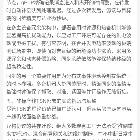
节点，gPTP精确记录消息进入和离开的时间戳，在转发
时自动补偿队列处理延迟。经过多次转发后，源端与目标
端的同步精度可达亚微秒级。
在多主设备冗余架构中，部署备用时钟源和热备机制能够
显著提高抗扰动能力，以应对工厂环境可能存在的供电波
动或电磁干扰。有研究表明，在合并发电功率波动的极端
测试场景中，即使面对吉瓦级的新能源功率涨落，采用多
源冗余和动态补偿策略，同步系统依然能够保持纳秒级的
超高稳定性。
同步的另一个重要作用是为分布式事件驱动控制提供统一
的时序参照。多台机器人协同装配时，精确同步的高精度
基础时钟确保了抓取、对准、紧固等并行操作无缝衔接。
五、非标产线TSN部署的实践挑战与展望
尽管TSN的理论价值已被广泛认可，但从实验室走向真实
产线仍然面临多重挑战。
异构协议的共存迁移：绝大多数现有工厂无法承受“推倒重
来”的代价。混合部署网关和边缘控制器，在不中断日常生