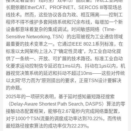
接决定着整条产线的生产效率与产品质量。传统工业网络
长期依赖EtherCAT、PROFINET、SERCOS III等现场总
线技术。然而，这些协议各自为政、相互隔离——控制工
程师不得不维护多套网络系统和冗余布线，每增加一个新
设备都意味着复杂的集成调试。时间敏感网络（Time-
Sensitive Networking, TSN）的出现被视为工业通信领域
最重要的技术变革之一。它通过IEEE 802.1系列标准，在
标准以太网架构上注入了“确定性灵魂”，为工业自动化提
供了一条统一、开放、可扩展的技术路径。标准工业自动
化要求运动控制信令延迟在1ms以内、抖动在1μs以内，机
器视觉决策系统的延迟和抖动不超过10ms——这些对传统
以太网“尽力而为”原则提出的要求，正是TSN设计要解决
的命题。
2025年的一项研究表明，基于延时感知最短路径搜索
（Delay-Aware Shortest Path Search, DASPS）算法的零
接触动态配置框架，能够在2.67毫秒内完成网络重配置，
对于1000个TSN流量的调度成功率达到70.22%，而传统
最短路径搜索算法的成功率仅为22.23%。