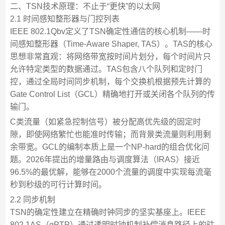
二、TSN技术原理：不止于“更快”的以太网
2.1 时间感知整形器与门控列表
IEEE 802.1Qbv定义了TSN确定性通信的核心机制——时
间感知整形器（Time-Aware Shaper, TAS）。TAS的核心
思想非常直观：将网络带宽按时间片划分，每个时间片只
允许特定类型的数据通过。TAS包含八个队列和定时门
控，通过全局时间同步机制，每个交换机根据预先计算的
Gate Control List（GCL）精确地打开或关闭各个队列的传
输门。
C类流量（如紧急控制信号）被分配高优先级的固定时
隙，即使网络繁忙也能准时传输；而背景类流量则利用剩
余带宽。GCL的编制本质上是一个NP-hard的组合优化问
题。2026年提出的增量路由与调度算法（IRAS）接近
96.5%的最优解，能够在2000个流量的调度中实现每流毫
秒到秒级的可行计算时间。
2.2 同步机制
TSN的确定性建立在精确时钟同步的坚实基座上。IEEE
802.1AS（gPTP）通过透明时钟机制补偿消息路径上的驻