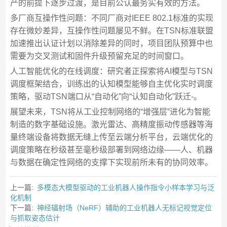
产的前提下逐步过渡，是目前公认最务实有效的方法。
多厂商互操作性问题：不同厂商对IEEE 802.1标准的实现
存在微妙差异，互操作性问题屡见不鲜。在TSN标准联盟
加速推出认证计划以消除差异的同时，项目团队预算中也
需要为交叉测试和固件升级预留充足的时间窗口。
人工智能优化的在线调度：研究者正探索将AI模型与TSN
调度框架结合，训练出的认知模型能够自主优化实时调度
策略，驱动TSN端口从“自动化”向“认知自动化”跃迁-。
展望未来，TSN将从工业控制网络的“增强层”进化为智能
制造的数字基础设施。激光雷达、高精度振动传感器等海
量终端设备将数据无缝上传至云端分析平台，云端优化的
调度策略在秒级甚至毫秒级部署到网络边缘——人、机器
与数据在确定性网络的支撑下实现前所未有的协同效率。
上一篇:
多模态大模型驱动的工业机器人操作指令小样本学习与泛
化机制
下一篇:
神经辐射场（NeRF）辅助的工业机器人无标记视觉定位
与抓取姿态估计