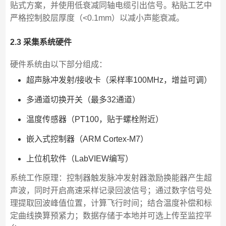
贴式方案，并使用低衰减同轴电缆引出信号。粘贴工艺中
严格控制胶层厚度（<0.1mm）以减小声能衰减。
2.3 采集系统硬件
硬件系统由以下部分组成：
超声脉冲发射/接收卡（采样率100MHz，增益可调）
多通道切换开关（最多32通道）
温度传感器（PT100，贴于螺栓附近）
嵌入式控制器（ARM Cortex-M7）
上位机软件（LabVIEW编写）
系统工作原理：控制器触发脉冲发射器激励换能器产生超
声波，同时开启高速采样记录回波信号；通过数字信号处
理提取回波峰值位置，计算飞行时间；结合温度补偿和标
定曲线换算预紧力；数据存储于本地并可选上传至监控平