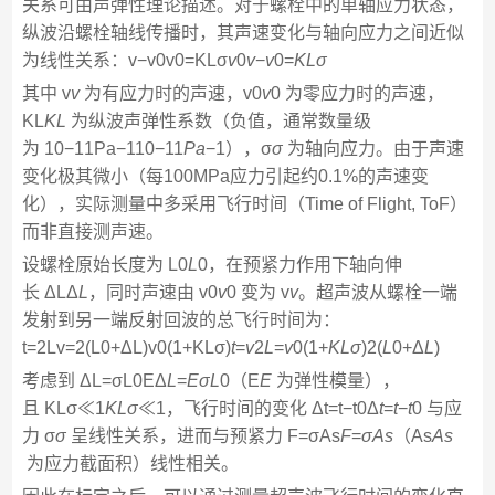
关系可由声弹性理论描述。对于螺栓中的单轴应力状态，
纵波沿螺栓轴线传播时，其声速变化与轴向应力之间近似
为线性关系：v−v0v0=KLσ
v
0​
v
−
v
0​​=
K
L
σ
其中 v
v
为有应力时的声速，v0
v
0​ 为零应力时的声速，
KL
K
L
​ 为纵波声弹性系数（负值，通常数量级
为 10−11Pa−110−11
P
a
−1），σ
σ
为轴向应力。由于声速
变化极其微小（每100MPa应力引起约0.1%的声速变
化），实际测量中多采用飞行时间（Time of Flight, ToF）
而非直接测声速。
设螺栓原始长度为 L0
L
0​，在预紧力作用下轴向伸
长 ΔLΔ
L
，同时声速由 v0
v
0​ 变为 v
v
。超声波从螺栓一端
发射到另一端反射回波的总飞行时间为：
t=2Lv=2(L0+ΔL)v0(1+KLσ)
t
=
v
2
L
​=
v
0​(1+
K
L
σ
)2(
L
0​+Δ
L
)​
考虑到 ΔL=σL0EΔ
L
=
E
σ
L
0​​（E
E
为弹性模量），
且 KLσ≪1
K
L
σ
≪1，飞行时间的变化 Δt=t−t0Δ
t
=
t
−
t
0​ 与应
力 σ
σ
呈线性关系，进而与预紧力 F=σAs
F
=
σ
A
s
​（As
A
s
为应力截面积）线性相关。