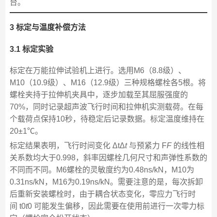
台。
3 标定与温度补偿方法
3.1 标定实验
标定在万能拉伸试验机上进行。选用M6（8.8级）、
M10（10.9级）、M16（12.9级）三种规格螺栓各5根。将
螺栓夹持于拉伸机夹具中，逐步加载至其屈服强度的
70%，同时记录超声波飞行时间和拉伸机实测载荷。在每
个载荷点保持10秒，待稳定后记录数据。标定温度维持在
20±1℃。
标定结果表明，飞行时间变化 ΔtΔ
t
与预紧力 F
F
的线性相
关系数均大于0.998，斜率因螺栓几何尺寸和声弹性系数的
不同而不同。M6螺栓的灵敏度约为0.48ns/kN，M10为
0.31ns/kN，M16为0.19ns/kN。需要注意的是，每次拆卸
后重新安装螺栓时，由于耦合状态变化，零应力飞行时
间 t0
t
0​ 可能发生偏移，因此需要在使用前进行一次零力标