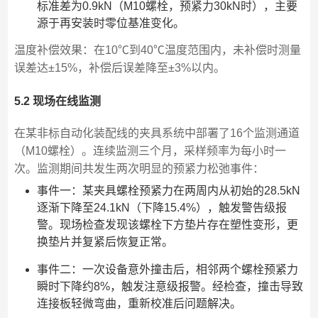
标准差为0.9kN（M10螺栓，预紧力30kN时），主要
源于再安装时零位基准变化。
温度补偿效果：在10℃到40℃温度范围内，未补偿时测量
误差达±15%，补偿后误差降至±3%以内。
5.2 现场在线监测
在某非标自动化装配线的夹具系统中部署了16个监测通道
（M10螺栓）。连续监测三个月，采样频率为每小时一
次。监测期间共发生两次明显的预紧力松弛事件：
事件一：某夹具螺栓预紧力在两周内从初始的28.5kN
逐渐下降至24.1kN（下降15.4%），触发警告级报
警。现场检查发现该螺栓下方垫片存在塑性变形，更
换垫片并复紧后恢复正常。
事件二：一次设备意外撞击后，相邻两个螺栓预紧力
瞬时下降约8%，触发注意级报警。经检查，撞击导致
连接板轻微弯曲，重新校准后问题解决。