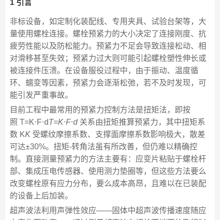
1 引言
非标设备，如定制化装配线、专用夹具、试验台架等，大
量使用螺栓连接。螺栓预紧力的大小决定了连接刚度、抗
疲劳性能以及防松能力。预紧力不足会导致连接松动、相
对滑移甚至失效；预紧力过大则可能引起螺栓塑性伸长或
被连接件压溃。在设备服役过程中，由于振动、温度循
环、蠕变等因素，预紧力会逐渐松弛，若不及时发现，可
能引发严重事故。
目前工程中最常用的预紧力控制方法是扭矩法，即按
照 T=K⋅F⋅d
T
=
K
⋅
F
⋅
d
关系由扭矩推算预紧力，其中扭矩系
数 K
K
受螺纹摩擦系数、支撑面摩擦系数影响极大，散差
可达±30%。扭矩-转角法虽有所改善，但仍难以精确控
制。直接测量预紧力的方法主要有：应变片粘贴于螺栓杆
部、集成压电传感器、使用测力垫圈等，但这些方法要么
改变螺栓原有应力分布，要么成本高昂，且难以在已装配
的设备上后加装。
超声波法利用声弹性效应——固体中超声波传播速度随应