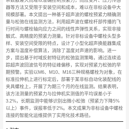
系数散差大而难以准确控制预紧力，而应变片、压力传感
器等方法又受限于安装空间和成本，难以在非标设备中大
规模部署。本文提出一种基于超声波的螺栓预紧力精确测
量与松弛在线监测方法，利用超声波在螺栓杆部传播的飞
行时间与螺栓轴向应力之间的线性声弹性关系，实现非接
触式、高精度的预紧力测量。针对非标设备中螺栓头型多
样、安装空间受限的特点，设计了小型化超声换能器集成
方案与温度补偿算法，消除了温度对声速的影响。进一
步，提出基于时域反射特征的松弛监测策略，通过连续追
踪超声波回波信号的特征峰偏移，实现对预紧力松弛的早
期预警。实验以M6、M10、M16三种规格螺栓为对象，在
标准拉伸机上进行标定后，部署于某非标自动化装配线的
夹具螺栓上，开展了为期三个月的在线监测。结果表明，
该方法测量的预紧力与拉伸机实测值的平均误差小于
3.2%，长期监测中能够识别出微小松弛（预紧力下降5%
以上）事件，误报率低于2%。本文成果为非标设备中螺栓
连接的智能化运维提供了实用化技术路径。