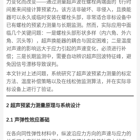
力变化而改变——通过测量超声波在螺栓两端面的飞行时
间差来间接计算预紧力。该方法非破坏、非侵入，且换能
器可以永久或临时安装在螺栓头部，非常适合非标设备中
已有螺栓的预紧力测量与长期监测。然而，实际应用中面
临几个关键问题：一是螺栓头部形状多样（内六角、外六
角、沉头等），超声换能器的耦合与固定困难；二是温度
对声速的影响远大于应力引起的声速变化，必须进行补
偿；三是长期监测中，需要自动辨识超声回波特征峰，避
免因信号漂移导致误判。
本文针对上述问题，系统研究了超声波预紧力测量的标定
方法、温度补偿策略以及在线松弛监测算法，并在实际非
标设备上进行了验证。
2 超声预紧力测量原理与系统设计
2.1 声弹性效应基础
在各向同性弹性材料中，纵波沿应力方向的声速与应力的