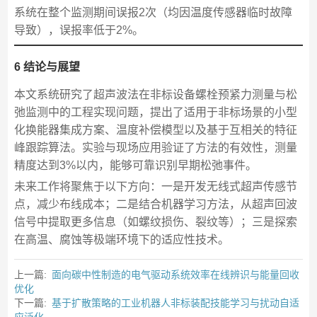
系统在整个监测期间误报2次（均因温度传感器临时故障
导致），误报率低于2%。
6 结论与展望
本文系统研究了超声波法在非标设备螺栓预紧力测量与松
弛监测中的工程实现问题，提出了适用于非标场景的小型
化换能器集成方案、温度补偿模型以及基于互相关的特征
峰跟踪算法。实验与现场应用验证了方法的有效性，测量
精度达到3%以内，能够可靠识别早期松弛事件。
未来工作将聚焦于以下方向：一是开发无线式超声传感节
点，减少布线成本；二是结合机器学习方法，从超声回波
信号中提取更多信息（如螺纹损伤、裂纹等）；三是探索
在高温、腐蚀等极端环境下的适应性技术。
上一篇:
面向碳中性制造的电气驱动系统效率在线辨识与能量回收
优化
下一篇:
基于扩散策略的工业机器人非标装配技能学习与扰动自适
应泛化