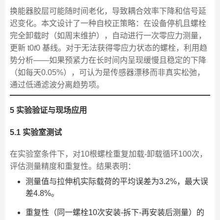
换能器胶层可能随时间老化，导致耦合效率下降和信号延
迟变化。本文设计了一种自校正策略：在设备停机且螺栓
完全卸载时（如周末维护），自动进行一次零应力测量，
更新 t0
t
0​ 基线。对于无法获得零应力状态的螺栓，利用趋
势分析——如果预紧力在长时间内呈现缓慢且稳定的下降
（如每天0.05%），可认为是传感器漂移而非真实松弛，
通过低通滤波分离趋势项。
5 实验验证与现场应用
5.1 实验室测试
在实验室条件下，对10根螺栓重复加载-卸载循环100次，
评估测量精度和重复性。结果表明：
测量值与拉伸机实际载荷的平均误差为3.2%，最大误
差4.8%。
重复性（同一螺栓10次安装-拆下-再安装后测量）的