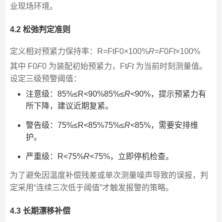
业现场环境。
4.2 松弛判定准则
定义相对预紧力保持率：R=FtF0×100%
R
=
F
0​
F
t
​​×100%
其中 F0
F
0​ 为装配初始预紧力，Ft
F
t
​ 为当前时刻测量值。
设定三级预警阈值：
注意级：85%≤R<90%85%≤
R
<90%，提示预紧力有
所下降，建议近期复紧。
警告级：75%≤R<85%75%≤
R
<85%，需要安排维
护。
严重级：R<75%
R
<75%，立即停机检查。
为了避免因温度补偿残差或单次测量噪声导致的误报，判
定采用“连续三次低于阈值”才触发报警的策略。
4.3 长期漂移补偿