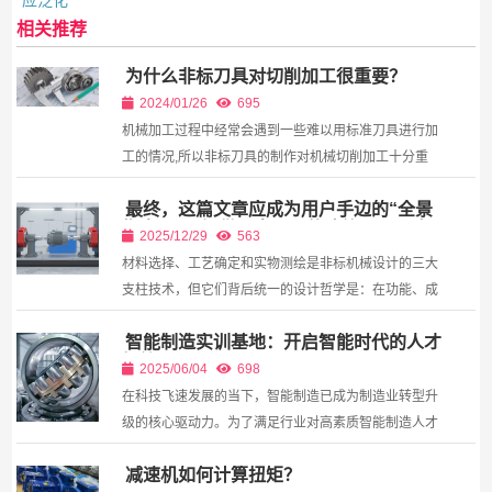
相关推荐
为什么非标刀具对切削加工很重要？
2024/01/26
695
机械加工过程中经常会遇到一些难以用标准刀具进行加
工的情况,所以非标刀具的制作对机械切削加工十分重
要。 金属切削使用非标刀具多见于铣加工，故本文主要
最终，这篇文章应成为用户手边的“全景
对铣加工中非标刀具的制作进行介绍。 由于标准刀...
指南”，既提供即查即用的决策工具，也
2025/12/29
563
传递非标设计所需的系统性思维和务实价
材料选择、工艺确定和实物测绘是非标机械设计的三大
值观。
支柱技术，但它们背后统一的设计哲学是：在功能、成
本、交期、可靠性的多重约束下，寻找最优工程技术解
智能制造实训基地：开启智能时代的人才
决...
摇篮
2025/06/04
698
在科技飞速发展的当下，智能制造已成为制造业转型升
级的核心驱动力。为了满足行业对高素质智能制造人才
的迫切需求，智能制造实训基地应运而生，它们犹如一
减速机如何计算扭矩？
座...