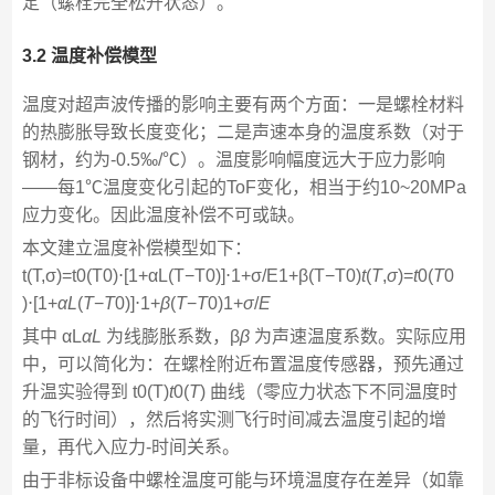
定（螺栓完全松开状态）。
3.2 温度补偿模型
温度对超声波传播的影响主要有两个方面：一是螺栓材料
的热膨胀导致长度变化；二是声速本身的温度系数（对于
钢材，约为-0.5‰/℃）。温度影响幅度远大于应力影响
——每1℃温度变化引起的ToF变化，相当于约10~20MPa
应力变化。因此温度补偿不可或缺。
本文建立温度补偿模型如下：
t(T,σ)=t0(T0)⋅[1+αL(T−T0)]⋅1+σ/E1+β(T−T0)
t
(
T
,
σ
)=
t
0​(
T
0​
)⋅[1+
α
L
​(
T
−
T
0​)]⋅1+
β
(
T
−
T
0​)1+
σ
/
E
其中 αL
α
L
​ 为线膨胀系数，β
β
为声速温度系数。实际应用
中，可以简化为：在螺栓附近布置温度传感器，预先通过
升温实验得到 t0(T)
t
0​(
T
) 曲线（零应力状态下不同温度时
的飞行时间），然后将实测飞行时间减去温度引起的增
量，再代入应力-时间关系。
由于非标设备中螺栓温度可能与环境温度存在差异（如靠