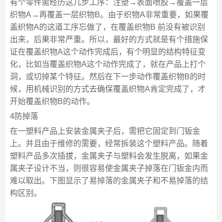
有个零件需经历这几步工序：注塑→表面喷胶→覆盖一层
织物A→再覆盖一层织物B。由于织物A非常重要，如果覆
盖织物A的这道工序忘做了，在覆盖织物B 前没有被识别
出来，后果非常严重。所以，最好的方式就是有个措施保
证在覆盖织物A这个动作完成后，有个明显的结构特征变
化，比如当覆盖织物A这个动作完成了，就在产品上打个
洞，或切掉某个特征。然后在下一步动作覆盖织物B的时
候，用机械识别的方式去确保覆盖织物A肯定完成了，才
开始覆盖织物B的动作。
4防掉落
在一塑料产品上安装金属夹子后，需把它固定到门钣金
上。并且由于维修的需要，经常拆装这个塑料产品。随着
塑料产品多次插拔，金属夹子与塑料会发生脱离，如果金
属夹子设计不当，则很容易使金属夹子掉落在门钣金内而
难以取出。下图显示了易掉落的金属夹子和不易掉落的结
构区别。