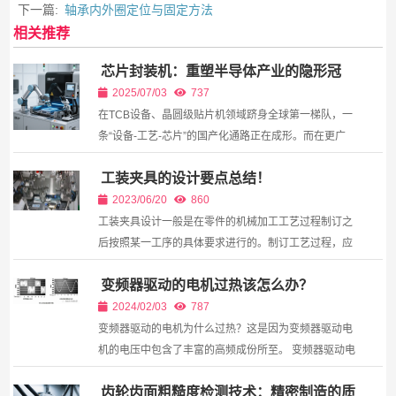
下一篇:
轴承内外圈定位与固定方法
相关推荐
芯片封装机：重塑半导体产业的隐形冠
军
2025/07/03
737
在TCB设备、晶圆级贴片机领域跻身全球第一梯队，一
条“设备-工艺-芯片”的国产化通路正在成形。而在更广
阔的视野中，当台积电嘉义工厂的WMCM产线点亮首
工装夹具的设计要点总结！
批iPhone...
2023/06/20
860
工装夹具设计一般是在零件的机械加工工艺过程制订之
后按照某一工序的具体要求进行的。制订工艺过程，应
充分考虑夹具实现的可能性，而设计工装夹具时，如确
变频器驱动的电机过热该怎么办？
有必要也可以对工艺过程提出修改意见。工装夹具的设
计质...
2024/02/03
787
变频器驱动的电机为什么过热？这是因为变频器驱动电
机的电压中包含了丰富的高频成份所至。 变频器驱动电
机的电压波形并不是正弦波电压，而是脉宽调制(PWM)
齿轮齿面粗糙度检测技术：精密制造的质
电压，如图1所示。根据付立业分析，这种波形中包含